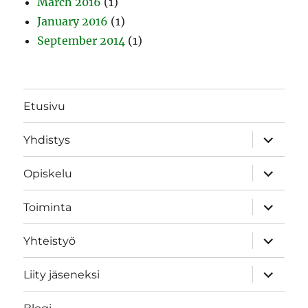
March 2016
(1)
January 2016
(1)
September 2014
(1)
Etusivu
expand
Yhdistys
child
menu
expand
Opiskelu
child
menu
expand
Toiminta
child
menu
expand
Yhteistyö
child
menu
expand
Liity jäseneksi
child
menu