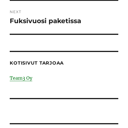
NEXT
Fuksivuosi paketissa
Next
post:
KOTISIVUT TARJOAA
Team3 Oy