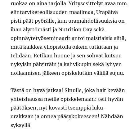
ruokaa on aina tarjolla. Yritysesittelyt avaa mm.
elintarviketeollisuuden maailmaa, Urapäivä
pisti päät pyörälle, kun uramahdollisuuksia on
ihan älyttömästi ja Nutrition Day sekä
opinnäytetyöseminaarit antoi maistiaisia siitä,
mitä kaikkea yliopistolla oikein tutkitaan ja
tehdään. Retikan huone ja sen sohvat kutsuu
nykyisin päivittäin ja kahvikupin sekä lyhyen
nollaamisen jälkeen opiskelutkin välillä sujuu.
Tästä on hyvä jatkaa! Sinulle, joka hait kevään
yhteishaussa meille opiskelemaan: teit hyvän
päätöksen, nyt kovasti tsemppiä luku-
urakkaan ja onnea pääsykokeeseen! Nähdään
syksyllä!