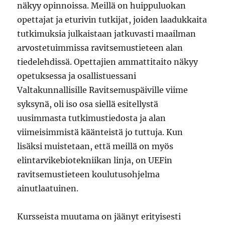
näkyy opinnoissa. Meillä on huippuluokan
opettajat ja eturivin tutkijat, joiden laadukkaita
tutkimuksia julkaistaan jatkuvasti maailman
arvostetuimmissa ravitsemustieteen alan
tiedelehdissä. Opettajien ammattitaito näkyy
opetuksessa ja osallistuessani
Valtakunnallisille Ravitsemuspäiville viime
syksynä, oli iso osa siellä esitellystä
uusimmasta tutkimustiedosta ja alan
viimeisimmistä käänteistä jo tuttuja. Kun
lisäksi muistetaan, että meillä on myös
elintarvikebiotekniikan linja, on UEFin
ravitsemustieteen koulutusohjelma
ainutlaatuinen.
Kursseista muutama on jäänyt erityisesti