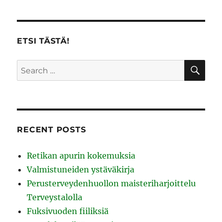
ETSI TÄSTÄ!
SE
Search
for:
RECENT POSTS
Retikan apurin kokemuksia
Valmistuneiden ystäväkirja
Perusterveydenhuollon maisteriharjoittelu
Terveystalolla
Fuksivuoden fiiliksiä