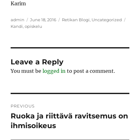
Karim
Author
Posted
Categories
Tags
admin
June 18, 2016
Retikan Blogi
,
Uncategorized
on
Kandi
,
opiskelu
Leave a Reply
You must be
logged in
to post a comment.
Post
PREVIOUS
navigation
Ruoka ja riittävä ravitsemus on
Previous
post:
ihmisoikeus