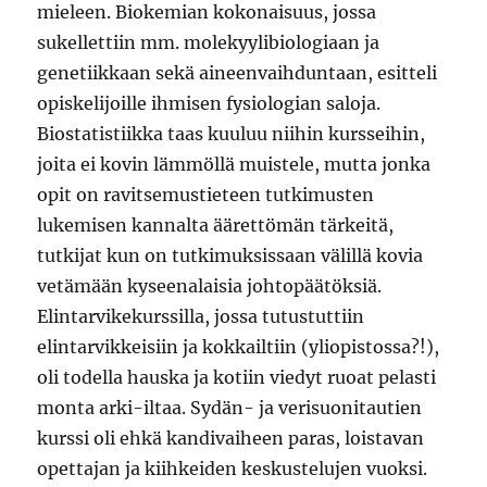
mieleen. Biokemian kokonaisuus, jossa
sukellettiin mm. molekyylibiologiaan ja
genetiikkaan sekä aineenvaihduntaan, esitteli
opiskelijoille ihmisen fysiologian saloja.
Biostatistiikka taas kuuluu niihin kursseihin,
joita ei kovin lämmöllä muistele, mutta jonka
opit on ravitsemustieteen tutkimusten
lukemisen kannalta äärettömän tärkeitä,
tutkijat kun on tutkimuksissaan välillä kovia
vetämään kyseenalaisia johtopäätöksiä.
Elintarvikekurssilla, jossa tutustuttiin
elintarvikkeisiin ja kokkailtiin (yliopistossa?!),
oli todella hauska ja kotiin viedyt ruoat pelasti
monta arki-iltaa. Sydän- ja verisuonitautien
kurssi oli ehkä kandivaiheen paras, loistavan
opettajan ja kiihkeiden keskustelujen vuoksi.