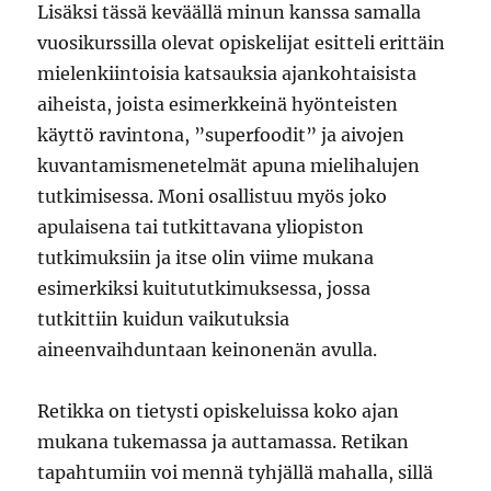
Lisäksi tässä keväällä minun kanssa samalla
vuosikurssilla olevat opiskelijat esitteli erittäin
mielenkiintoisia katsauksia ajankohtaisista
aiheista, joista esimerkkeinä hyönteisten
käyttö ravintona, ”superfoodit” ja aivojen
kuvantamismenetelmät apuna mielihalujen
tutkimisessa. Moni osallistuu myös joko
apulaisena tai tutkittavana yliopiston
tutkimuksiin ja itse olin viime mukana
esimerkiksi kuitututkimuksessa, jossa
tutkittiin kuidun vaikutuksia
aineenvaihduntaan keinonenän avulla.
Retikka on tietysti opiskeluissa koko ajan
mukana tukemassa ja auttamassa. Retikan
tapahtumiin voi mennä tyhjällä mahalla, sillä