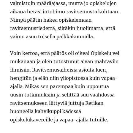
valmistuin määräajassa, mutta jo opiskelujen
aikana heräsi intohimo ravitsemusta kohtaan.
Niinpä päätin hakea opiskelemaan
ravitsemustiedettä, siitäkin huolimatta, että
vaimo asuu toisella paikkakunnalla.
Voin kertoa, että päätös oli oikea! Opiskelu vei
mukanaan ja olen tutustunut aivan mahtaviin
ihmisiin. Ravitsemusaiheisia asioita luen,
hengitän ja elän niin yliopistossa kuin vapaa-
ajalla. Mikäs sen parempaa kuin uppoutua
uusin tutkimuksiin ja selittää suu vaahdossa
ravitsemukseen liittyviä juttuja Retikan
huoneella kahvikuppi kädessä
opiskelukavereille ja vapaa-ajalla tutuille.