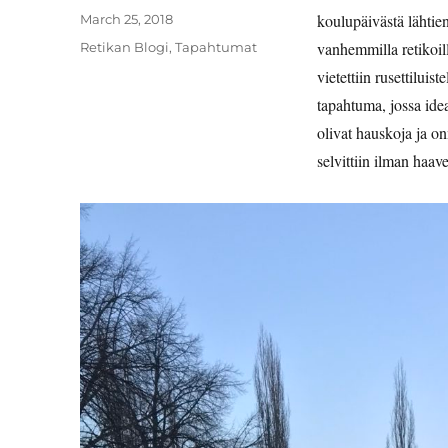
Posted
koulupäivästä lähtie
March 25, 2018
on
Categories
vanhemmilla retikoill
Retikan Blogi
,
Tapahtumat
vietettiin rusettilui
tapahtuma, jossa idea
olivat hauskoja ja on
selvittiin ilman haave