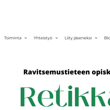
Toiminta
Yhteistyö
Liity jäseneksi
Bl