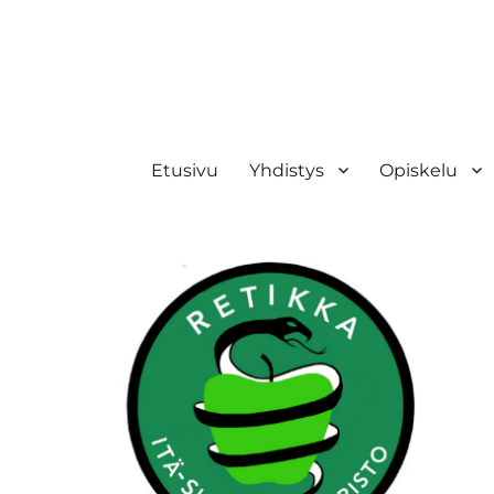
Retikka ry
Etusivu
Yhdistys
Opiskelu