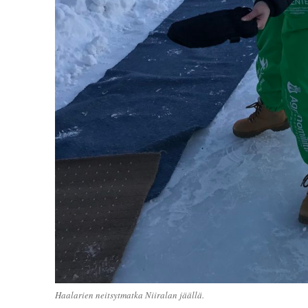
Haalarien neitsytmatka Niiralan jäällä.