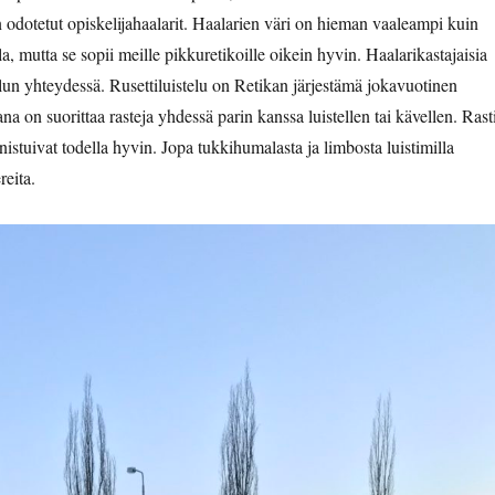
n odotetut opiskelijahaalarit. Haalarien väri on hieman vaaleampi kuin
a, mutta se sopii meille pikkuretikoille oikein hyvin. Haalarikastajaisia
stelun yhteydessä. Rusettiluistelu on Retikan järjestämä jokavuotinen
na on suorittaa rasteja yhdessä parin kanssa luistellen tai kävellen. Rasti
nistuivat todella hyvin. Jopa tukkihumalasta ja limbosta luistimilla
reita.