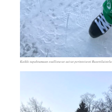
Kaikki tapahtumaan osallistuvat saivat perinteisesti Rusettiluistel