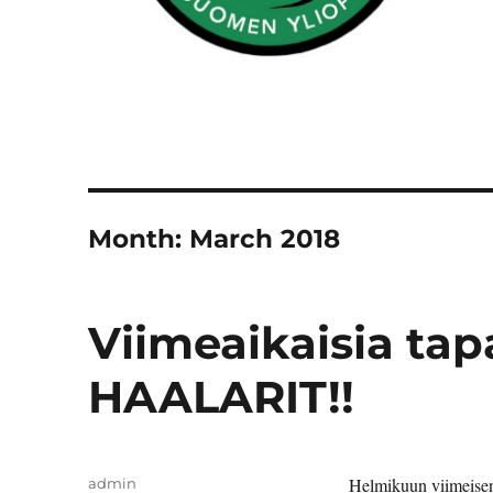
Month:
March 2018
Viimeaikaisia tap
HAALARIT!!
Author
Helmikuun viimeisen
admin