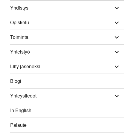
expand
Yhdistys
child
menu
expand
Opiskelu
child
menu
expand
Toiminta
child
menu
expand
Yhteistyö
child
menu
expand
Liity jäseneksi
child
menu
Blogi
expand
Yhteystiedot
child
menu
In English
Palaute