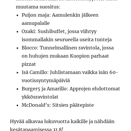
muutama suositus:
Puijon maja: Aamulenkin jälkeen
aamupalalle
Ozaki: Sushibuffet, jossa viihtyy
isommallakin seurueella useita tunteja
Blocco: Tunnelmallinen ravintola, jossa
on huhujen mukaan Kuopion parhaat
pizzat
Isä Camillo: Juhlistamaan vaikka isän 60-
vuotissyntymäpäiviä
Burger5 ja Amarillo: Approjen ehdottomat
ykkösravintolat
McDonald’s: Sitsien päätepiste
Hyvää alkavaa lukuvuotta kaikille ja nähdään
kesätapaamisessa 31.8!