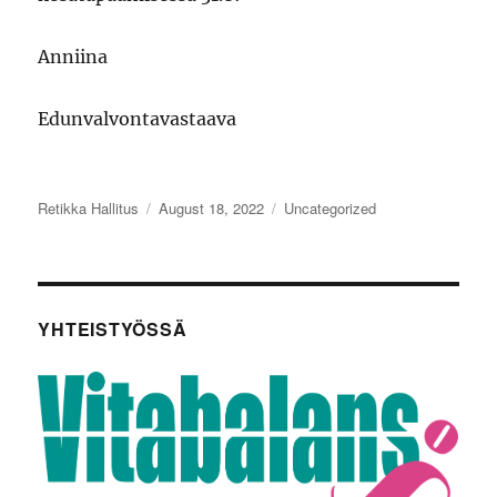
Anniina
Edunvalvontavastaava
Author
Posted
Categories
Retikka Hallitus
August 18, 2022
Uncategorized
on
YHTEISTYÖSSÄ