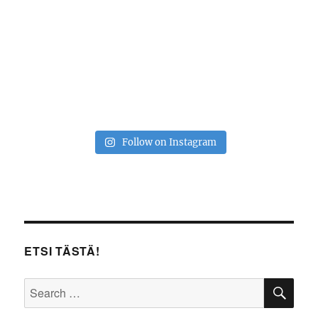
Follow on Instagram
ETSI TÄSTÄ!
SE
Search
for: