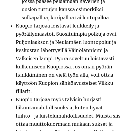
joissa pääsee pelaamaan kaverien ja
uusien tuttujen kanssa esimerkiksi
sulkapalloa, koripalloa tai lentopalloa.
Kuopio tarjoaa loistavat lenkkeily ja
pyöräilymaastot. Suosituimpia polkuja ovat
Puijonlaakson ja Neulamäen luontopolut ja
keskustan lähettyvillä Väinölänniemi ja
Valkeisen lampi. Pyörä soveltuu loistavasti
kulkemiseen Kuopiossa. Jos oman pyörän
hankkiminen on vielä työn alla, voit ottaa
käyttöön Kuopion sähköavusteiset Vilkku-
fillarit.
Kuopio tarjoaa myös talvisin hurjasti
liikuntamahdollisuuksia, kuten hyvät
hiihto- ja luistelumahdollisuudet. Muista siis
ottaa muuttokuormaan mukaan sukset ja