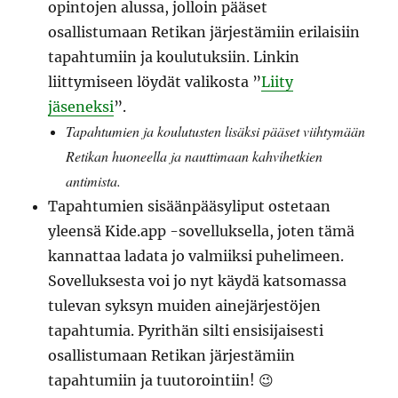
opintojen alussa, jolloin pääset
osallistumaan Retikan järjestämiin erilaisiin
tapahtumiin ja koulutuksiin. Linkin
liittymiseen löydät valikosta ”
Liity
jäseneksi
”.
Tapahtumien ja koulutusten lisäksi pääset viihtymään
Retikan huoneella ja nauttimaan kahvihetkien
antimista.
Tapahtumien sisäänpääsyliput ostetaan
yleensä Kide.app -sovelluksella, joten tämä
kannattaa ladata jo valmiiksi puhelimeen.
Sovelluksesta voi jo nyt käydä katsomassa
tulevan syksyn muiden ainejärjestöjen
tapahtumia. Pyrithän silti ensisijaisesti
osallistumaan Retikan järjestämiin
tapahtumiin ja tuutorointiin! 😉