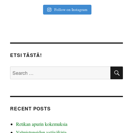
Follow on Instagram
ETSI TÄSTÄ!
SE
Search
for:
RECENT POSTS
Retikan apurin kokemuksia
Valmistuneiden ystäväkirja