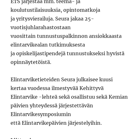
ETS järjestää mm. teema- ja
koulutustilaisuuksia, opintomatkoja
ja yritysvierailuja. Seura jakaa 25-
vuotisjuhlarahastostaan
vuosittain tunnustuspalkinnon ansiokkaasta
elintarvikealan tutkimuksesta
ja opiskelijastipendejä tunnustukseksi hyvistä
opinnäytetöistä.
Elintarviketieteiden Seura julkaisee kuusi
kertaa vuodessa ilmestyvää Kehittyvä
Elintarvike -lehteä sekä osallistuu sekä Kemian
päivien yhteydessä järjestettävän
Elintarvikesymposiumin
että Elintarvikepäivien järjestelyihin.