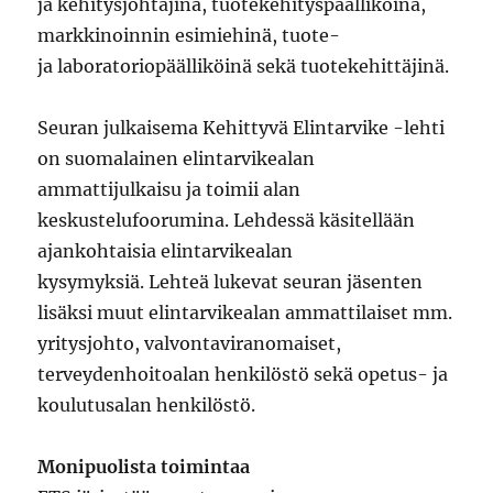
ja kehitysjohtajina, tuotekehityspäälliköinä,
markkinoinnin esimiehinä, tuote-
ja laboratoriopäälliköinä sekä tuotekehittäjinä.
Seuran julkaisema Kehittyvä Elintarvike -lehti
on suomalainen elintarvikealan
ammattijulkaisu ja toimii alan
keskustelufoorumina. Lehdessä käsitellään
ajankohtaisia elintarvikealan
kysymyksiä. Lehteä lukevat seuran jäsenten
lisäksi muut elintarvikealan ammattilaiset mm.
yritysjohto, valvontaviranomaiset,
terveydenhoitoalan henkilöstö sekä opetus- ja
koulutusalan henkilöstö.
Monipuolista toimintaa