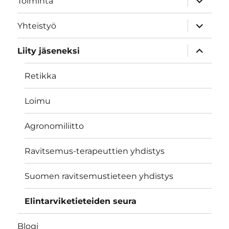
Toiminta
child
menu
expand
Yhteistyö
child
menu
expand
Liity jäseneksi
child
menu
Retikka
Loimu
Agronomiliitto
Ravitsemus-terapeuttien yhdistys
Suomen ravitsemustieteen yhdistys
Elintarviketieteiden seura
Blogi