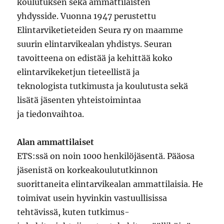
koulutuksen sekä ammattilaisten
yhdysside. Vuonna 1947 perustettu
Elintarviketieteiden Seura ry on maamme
suurin elintarvikealan yhdistys. Seuran
tavoitteena on edistää ja kehittää koko
elintarvikeketjun tieteellistä ja
teknologista tutkimusta ja koulutusta sekä
lisätä jäsenten yhteistoimintaa
ja tiedonvaihtoa.
Alan ammattilaiset
ETS:ssä on noin 1000 henkilöjäsentä. Pääosa
jäsenistä on korkeakoulututkinnon
suorittaneita elintarvikealan ammattilaisia. He
toimivat usein hyvinkin vastuullisissa
tehtävissä, kuten tutkimus-