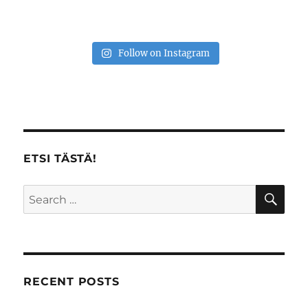
Follow on Instagram
ETSI TÄSTÄ!
SE
Search
for:
RECENT POSTS