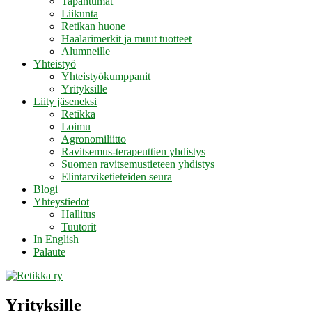
Tapahtumat
Liikunta
Retikan huone
Haalarimerkit ja muut tuotteet
Alumneille
Yhteistyö
Yhteistyökumppanit
Yrityksille
Liity jäseneksi
Retikka
Loimu
Agronomiliitto
Ravitsemus-terapeuttien yhdistys
Suomen ravitsemustieteen yhdistys
Elintarviketieteiden seura
Blogi
Yhteystiedot
Hallitus
Tuutorit
In English
Palaute
Yrityksille