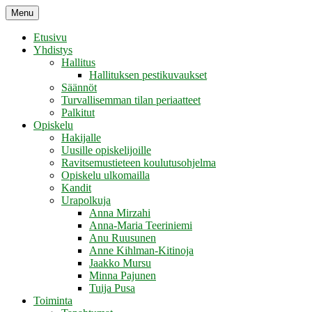
Skip
Menu
Retikka ry
to
content
Etusivu
Yhdistys
Hallitus
Hallituksen pestikuvaukset
Säännöt
Turvallisemman tilan periaatteet
Palkitut
Opiskelu
Hakijalle
Uusille opiskelijoille
Ravitsemustieteen koulutusohjelma
Opiskelu ulkomailla
Kandit
Urapolkuja
Anna Mirzahi
Anna-Maria Teeriniemi
Anu Ruusunen
Anne Kihlman-Kitinoja
Jaakko Mursu
Minna Pajunen
Tuija Pusa
Toiminta