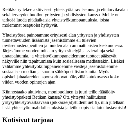
Retikka ry tekee aktiivisesti yhteistyötä ravitsemus- ja elintarvikealan
sekä terveydenhuollon yritysten ja yhdistysten kanssa. Meille on
tärkeää luoda pitkäaikaisia yhteistyökumppanuuksia, joista
molemmat osapuolet hyötyvät.
Yhteistyössä painotamme erityisesti alan yritysten ja yhdistysten
tunnettavuuden lisäämistä jäsenistömme eli tulevien
ravitsemusterapeuttien ja muiden alan ammattilaisten keskuudessa.
Järjestämme vuoden mittaan yritysesittelyjä ja -vierailuja sekä
uratapahtumia, ja yhteistyökumppaneidemme tuotteet pääsevät
näkyville niin tapahtumissa kuin sosiaalisessa mediassakin. Lisäksi
välitämme yhteistyökumppaneidemme viestejä jäsenistöllemme
sosiaalisen median ja suoran sähköpostilistan kautta. Myös
opiskelijahaalareiden sponsorit ovat näkyvillä katukuvassa koko
viiden vuoden opintojen ajan.
Kiinnostaako aktiivinen, monipuolinen ja juuri teille räätälöity
yhteistyöpaketti Retikan kanssa? Ota yhteyttä hallituksen
yritysyhteistyövastaavaan (pikkarae(at)student.uef.fi), niin jutellaan
lisää yhteistyön mahdollisuuksista ja teille sopivista toteutustavoista!
Kotisivut tarjoaa