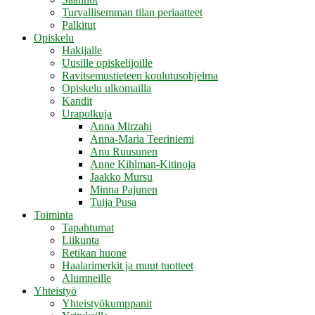
Turvallisemman tilan periaatteet
Palkitut
Opiskelu
Hakijalle
Uusille opiskelijoille
Ravitsemustieteen koulutusohjelma
Opiskelu ulkomailla
Kandit
Urapolkuja
Anna Mirzahi
Anna-Maria Teeriniemi
Anu Ruusunen
Anne Kihlman-Kitinoja
Jaakko Mursu
Minna Pajunen
Tuija Pusa
Toiminta
Tapahtumat
Liikunta
Retikan huone
Haalarimerkit ja muut tuotteet
Alumneille
Yhteistyö
Yhteistyökumppanit