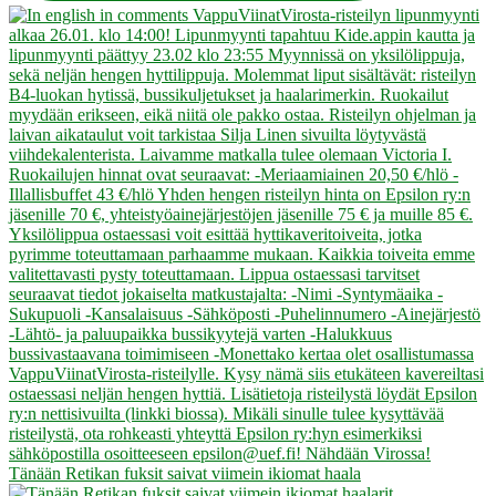
Tänään Retikan fuksit saivat viimein ikiomat haala