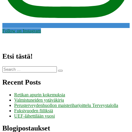
Follow on Instagram
Etsi tästä!
Search
Search
for:
Recent Posts
Retikan apurin kokemuksia
Valmistuneiden ystäväkirja
Perusterveydenhuollon maisteriharjoittelu Terveystalolla
Fuksivuoden fiiliksiä
UEF-lähettilään vuosi
Blogipostaukset