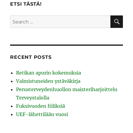
ETSI TÄSTÄ!
SE
Search
for:
RECENT POSTS
Retikan apurin kokemuksia
Valmistuneiden ystäväkirja
Perusterveydenhuollon maisteriharjoittelu
Terveystalolla
Fuksivuoden fiiliksiä
UEF-lähettilään vuosi