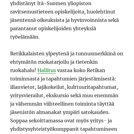
yhdistänyt Itä-Suomen yliopiston
ravitsemustieteen opiskelijoita, huolehtinut
jäsentensä oikeuksista ja hyvinvoinnista sekä
parantanut opiskelijoiden yhteyksiä
työelämään.
Retikkalaisten ylpeytenä ja tunnusmerkkinä on
ehtymätön ruokatarjoilu ja tietenkin
ruokahalu!
Hallitus
vastaa koko Retikan
toiminnasta ja tapahtumien järjestämisestä:
illanvietot, lajikokeilut, kulttuuritapahtumat,
yritysvierailut, ekskursio sekä muu enemmän
ja vähemmän viihteellinen toiminta täyttää
jäsenistön almanakat ympäri satokauden.
Soppaa sekoittamassa ovat myös yritys- ja
yhdistysyhteistyökumppanit tapahtumineen