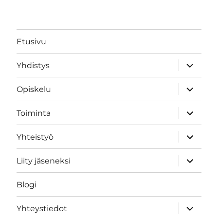
Etusivu
expand
Yhdistys
child
menu
expand
Opiskelu
child
menu
expand
Toiminta
child
menu
expand
Yhteistyö
child
menu
expand
Liity jäseneksi
child
menu
Blogi
expand
Yhteystiedot
child