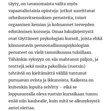
täyty, on tavanomaista valita myös
vapaavalintaisia opintoja: jotkut suorittavat
urheiluravitsemuksen perusteita, toiset
orgaanisen kemian ja kolmannet terveyden
edistämisen kursseja. Omaa lukujärjestystä
ovat täyttäneet psykologian kurssit, joista ehkä
kiinnostavin persoonallisuuspsykologian
perusteet on vielä tammikuussa tuloillaan.
Tähänkin syksyyn on siis mahtunut paljon, ja
tenttejä sekä muita pakollisia (ruotsin)
tehtäviä on kieltämättä välillä tuntunut
pursuavan ovista ja ikkunoista. Kaikesta on
kuitenkin lopulta selvitty – eikä se
loppusuoralla oleva ruotsin kurssikaan tunnu
enää niin kauhealle, kuin mitä se alkusyksystä
antoi olettaa.