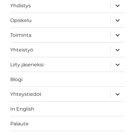
expand
Yhdistys
child
menu
expand
Opiskelu
child
menu
expand
Toiminta
child
menu
expand
Yhteistyö
child
menu
expand
Liity jäseneksi
child
menu
Blogi
expand
Yhteystiedot
child
menu
In English
Palaute