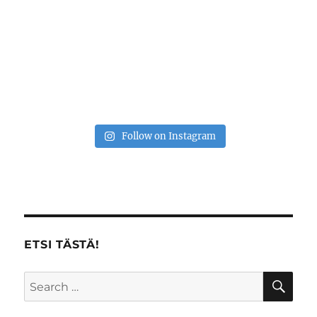
Follow on Instagram
ETSI TÄSTÄ!
SE
Search
for: