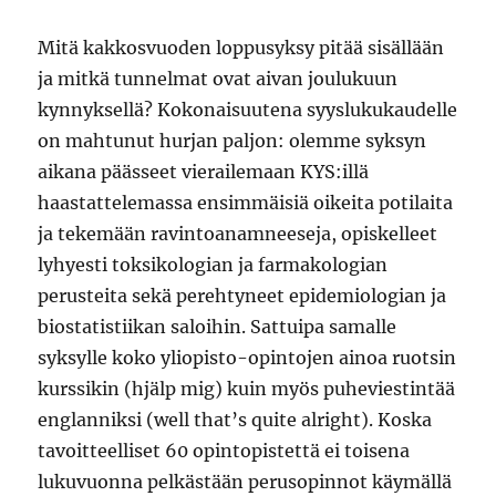
Mitä kakkosvuoden loppusyksy pitää sisällään
ja mitkä tunnelmat ovat aivan joulukuun
kynnyksellä? Kokonaisuutena syyslukukaudelle
on mahtunut hurjan paljon: olemme syksyn
aikana päässeet vierailemaan KYS:illä
haastattelemassa ensimmäisiä oikeita potilaita
ja tekemään ravintoanamneeseja, opiskelleet
lyhyesti toksikologian ja farmakologian
perusteita sekä perehtyneet epidemiologian ja
biostatistiikan saloihin. Sattuipa samalle
syksylle koko yliopisto-opintojen ainoa ruotsin
kurssikin (hjälp mig) kuin myös puheviestintää
englanniksi (well that’s quite alright). Koska
tavoitteelliset 60 opintopistettä ei toisena
lukuvuonna pelkästään perusopinnot käymällä