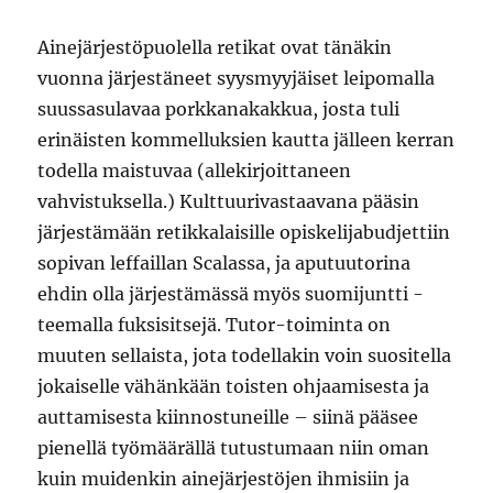
Ainejärjestöpuolella retikat ovat tänäkin
vuonna järjestäneet syysmyyjäiset leipomalla
suussasulavaa porkkanakakkua, josta tuli
erinäisten kommelluksien kautta jälleen kerran
todella maistuvaa (allekirjoittaneen
vahvistuksella.) Kulttuurivastaavana pääsin
järjestämään retikkalaisille opiskelijabudjettiin
sopivan leffaillan Scalassa, ja aputuutorina
ehdin olla järjestämässä myös suomijuntti -
teemalla fuksisitsejä. Tutor-toiminta on
muuten sellaista, jota todellakin voin suositella
jokaiselle vähänkään toisten ohjaamisesta ja
auttamisesta kiinnostuneille – siinä pääsee
pienellä työmäärällä tutustumaan niin oman
kuin muidenkin ainejärjestöjen ihmisiin ja