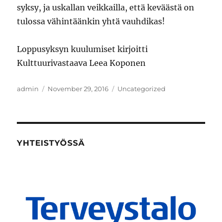
syksy, ja uskallan veikkailla, että keväästä on
tulossa vähintäänkin yhtä vauhdikas!
Loppusyksyn kuulumiset kirjoitti
Kulttuurivastaava Leea Koponen
Author
Posted
Categories
admin
November 29, 2016
Uncategorized
on
YHTEISTYÖSSÄ