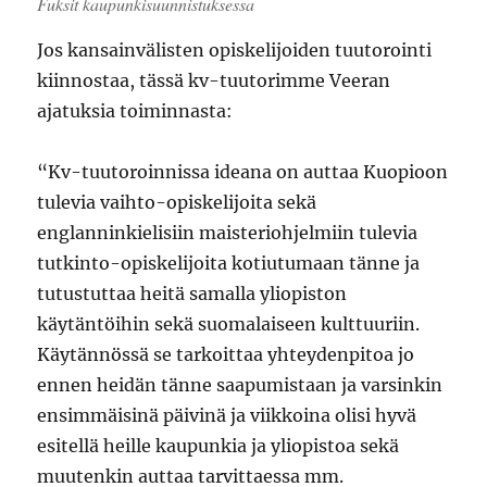
Fuksit kaupunkisuunnistuksessa
Jos kansainvälisten opiskelijoiden tuutorointi
kiinnostaa, tässä kv-tuutorimme Veeran
ajatuksia toiminnasta:
“Kv-tuutoroinnissa ideana on auttaa Kuopioon
tulevia vaihto-opiskelijoita sekä
englanninkielisiin maisteriohjelmiin tulevia
tutkinto-opiskelijoita kotiutumaan tänne ja
tutustuttaa heitä samalla yliopiston
käytäntöihin sekä suomalaiseen kulttuuriin.
Käytännössä se tarkoittaa yhteydenpitoa jo
ennen heidän tänne saapumistaan ja varsinkin
ensimmäisinä päivinä ja viikkoina olisi hyvä
esitellä heille kaupunkia ja yliopistoa sekä
muutenkin auttaa tarvittaessa mm.