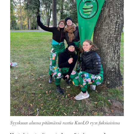
Syyskuun alussa pitämässä rastia KuoLO ry:n fuksiaisissa