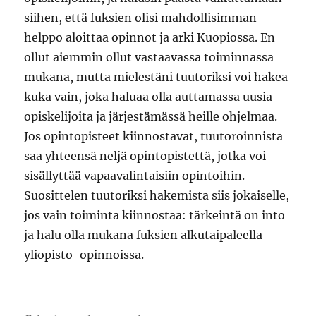
siihen, että fuksien olisi mahdollisimman
helppo aloittaa opinnot ja arki Kuopiossa. En
ollut aiemmin ollut vastaavassa toiminnassa
mukana, mutta mielestäni tuutoriksi voi hakea
kuka vain, joka haluaa olla auttamassa uusia
opiskelijoita ja järjestämässä heille ohjelmaa.
Jos opintopisteet kiinnostavat, tuutoroinnista
saa yhteensä neljä opintopistettä, jotka voi
sisällyttää vapaavalintaisiin opintoihin.
Suosittelen tuutoriksi hakemista siis jokaiselle,
jos vain toiminta kiinnostaa: tärkeintä on into
ja halu olla mukana fuksien alkutaipaleella
yliopisto-opinnoissa.