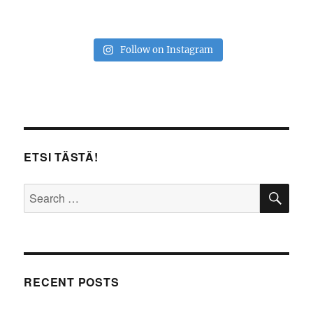
Follow on Instagram
ETSI TÄSTÄ!
SE
Search
for:
RECENT POSTS