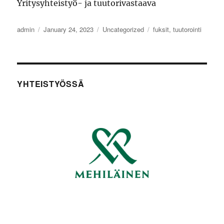
Yritysyhteistyö- ja tuutorivastaava
Author
Posted
Categories
Tags
admin
January 24, 2023
Uncategorized
fuksit
,
tuutorointi
on
YHTEISTYÖSSÄ