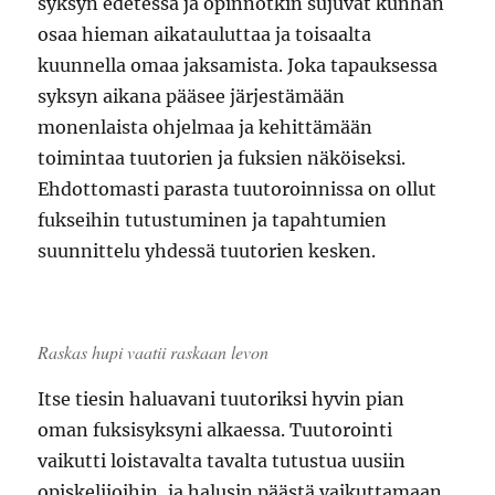
syksyn edetessä ja opinnotkin sujuvat kunhan
osaa hieman aikatauluttaa ja toisaalta
kuunnella omaa jaksamista. Joka tapauksessa
syksyn aikana pääsee järjestämään
monenlaista ohjelmaa ja kehittämään
toimintaa tuutorien ja fuksien näköiseksi.
Ehdottomasti parasta tuutoroinnissa on ollut
fukseihin tutustuminen ja tapahtumien
suunnittelu yhdessä tuutorien kesken.
Raskas hupi vaatii raskaan levon
Itse tiesin haluavani tuutoriksi hyvin pian
oman fuksisyksyni alkaessa. Tuutorointi
vaikutti loistavalta tavalta tutustua uusiin
opiskelijoihin, ja halusin päästä vaikuttamaan