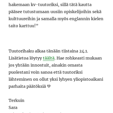
hakemaan kv-tuutoriksi, sillä tätä kautta
pääsee tutustumaan uusiin opiskelijoihin sekä
kulttuureihin ja samalla myös englannin kielen
taito karttuu!”
Tuutorihaku alkaa tänään tiistaina 24.1.
Lisätietoa löytyy
täältä
. Hae rohkeasti mukaan
jos yhtään innostuit, ainakin omasta
puolestani voin sanoa että tuutoriksi
lähteminen on ollut yksi lyhyen yliopistoaikani
parhaita päätöksiä 💚
Terkuin
Sara