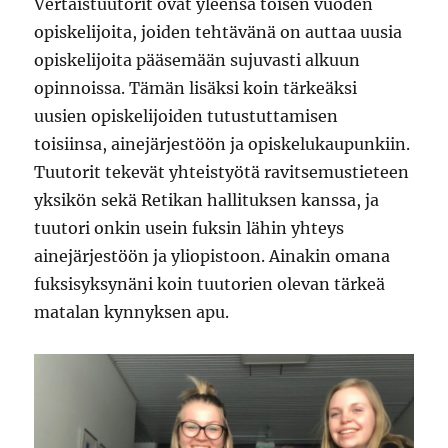
Vertaistuutorit ovat yleensä toisen vuoden
opiskelijoita, joiden tehtävänä on auttaa uusia
opiskelijoita pääsemään sujuvasti alkuun
opinnoissa. Tämän lisäksi koin tärkeäksi
uusien opiskelijoiden tutustuttamisen
toisiinsa, ainejärjestöön ja opiskelukaupunkiin.
Tuutorit tekevät yhteistyötä ravitsemustieteen
yksikön sekä Retikan hallituksen kanssa, ja
tuutori onkin usein fuksin lähin yhteys
ainejärjestöön ja yliopistoon. Ainakin omana
fuksisyksynäni koin tuutorien olevan tärkeä
matalan kynnyksen apu.