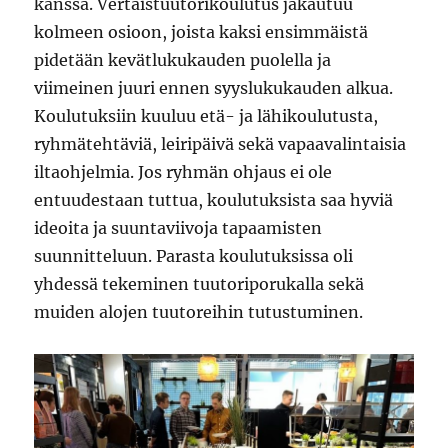
kanssa. Vertaistuutorikoulutus jakautuu
kolmeen osioon, joista kaksi ensimmäistä
pidetään kevätlukukauden puolella ja
viimeinen juuri ennen syyslukukauden alkua.
Koulutuksiin kuuluu etä- ja lähikoulutusta,
ryhmätehtäviä, leiripäivä sekä vapaavalintaisia
iltaohjelmia. Jos ryhmän ohjaus ei ole
entuudestaan tuttua, koulutuksista saa hyviä
ideoita ja suuntaviivoja tapaamisten
suunnitteluun. Parasta koulutuksissa oli
yhdessä tekeminen tuutoriporukalla sekä
muiden alojen tuutoreihin tutustuminen.