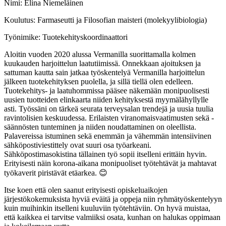
Nimi: Elina Niemeläinen
Koulutus: Farmaseutti ja Filosofian maisteri (molekyylibiologia)
Työnimike: Tuotekehityskoordinaattori
Aloitin vuoden 2020 alussa Vermanilla suorittamalla kolmen
kuukauden harjoittelun laatutiimissä. Onnekkaan ajoituksen ja
sattuman kautta sain jatkaa työskentelyä Vermanilla harjoittelun
jälkeen tuotekehityksen puolella, ja sillä tiellä olen edelleen.
Tuotekehitys- ja laatuhommissa pääsee näkemään monipuolisesti
uusien tuotteiden elinkaarta niiden kehityksestä myymälähyllylle
asti. Työssäni on tärkeä seurata terveysalan trendejä ja uusia tuulia
ravintolisien keskuudessa. Erilaisten viranomaisvaatimusten sekä -
säännösten tunteminen ja niiden noudattaminen on oleellista.
Palavereissa istuminen sekä enemmän ja vähemmän intensiivinen
sähköpostiviestittely ovat suuri osa työarkeani.
Sähköpostimasokistina tällainen työ sopii itselleni erittäin hyvin.
Erityisesti näin korona-aikana monipuoliset työtehtävät ja mahtavat
työkaverit piristävät etäarkea. 😊
Itse koen että olen saanut erityisesti opiskeluaikojen
järjestökokemuksista hyviä eväitä ja oppeja niin ryhmätyöskentelyyn
kuin muihinkin itselleni kuuluviin työtehtäviin. On hyvä muistaa,
että kaikkea ei tarvitse valmiiksi osata, kunhan on halukas oppimaan