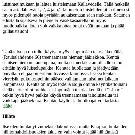
luistimet mukaan ja lähteä luistelemaan Kallavedelle. Tällä hetkellä
satamasta lähtevät 1, 2, 4 ja 5,5 kilometrin luistelulenkit ja ilmeisesti
myös pidempiä ratoja pyritään aukaisemaan sään mukaan. Sataman
edustalla sijaitsevalla pienellä Vasikkasaarella on myös
nuotiopaikka, joten voit vaikka ottaa omat eväät mukaan ja pitää
grillaustauon!
Tänä talvena on tullut käytyä myös Lippumäen tekojääkentällä
(Rauhalahdentie 66) treenaamassa hieman jääkiekkoa. Kenttä
sijaitsee hieman kauempana, mutta esimerkiksi autollisille se on
erittäin hyvä luistelupaikka. Kenttää huolletaan ja jäädytetään
päivittäin eli jää on erittäin hyvässä kunnossa, lisäksi kentän
viereisiin pukukoppeihin pääsee vaihtamaan luistimet jalkaan
lämpimässä. Kenttä on myös todella iso ja omina käyntikertoinani
siellä ei ole ollut ruuhkaa. Lippumäen tekojääkenttä eli “Lipari”
onkin hyvä hyvä paikka käydä treenaamassa taitoluistelua tai
vaikkapa jääkiekkoa. Kentän käyttö- ja huoltoajat voi tarkistaa
täältä
.
Hiihto
Itse olen hiihtänyt viimeksi alakoulussa, mutta Kuopion huikeiden
hiihtomahdollisuuksien takia en vain voinut jättää hiihtämistä