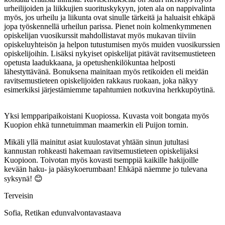
urheilijoiden ja liikkujien suorituskykyyn, joten ala on nappivalinta
myös, jos urheilu ja liikunta ovat sinulle tärkeitä ja haluaisit ehkäpä
jopa työskennellä urheilun parissa. Pienet noin kolmenkymmenen
opiskelijan vuosikurssit mahdollistavat myös mukavan tiiviin
opiskeluyhteisön ja helpon tutustumisen myös muiden vuosikurssien
opiskelijoihin. Lisäksi nykyiset opiskelijat pitävät ravitsemustieteen
opetusta laadukkaana, ja opetushenkilökuntaa helposti
lähestyttävänä. Bonuksena mainitaan myös retikoiden eli meidän
ravitsemustieteen opiskelijoiden rakkaus ruokaan, joka näkyy
esimerkiksi järjestämiemme tapahtumien notkuvina herkkupöytinä.
Yksi lempparipaikoistani Kuopiossa. Kuvasta voit bongata myös
Kuopion ehkä tunnetuimman maamerkin eli Puijon tornin.
Mikäli yllä mainitut asiat kuulostavat yhtään sinun jutultasi
kannustan rohkeasti hakemaan ravitsemustieteen opiskelijaksi
Kuopioon. Toivotan myös kovasti tsemppiä kaikille hakijoille
kevään haku- ja pääsykoerumbaan! Ehkäpä näemme jo tulevana
syksynä! 😊
Terveisin
Sofia, Retikan edunvalvontavastaava