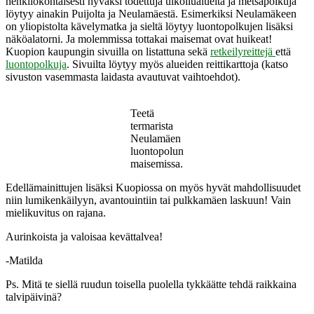
henkilökohtaisesti hyväksi todettuja ulkoilualueita ja metsäpolkuja
löytyy ainakin Puijolta ja Neulamäestä. Esimerkiksi Neulamäkeen
on yliopistolta kävelymatka ja sieltä löytyy luontopolkujen lisäksi
näköalatorni. Ja molemmissa tottakai maisemat ovat huikeat!
Kuopion kaupungin sivuilla on listattuna sekä
retkeilyreittejä
että
luontopolkuja
. Sivuilta löytyy myös alueiden reittikarttoja (katso
sivuston vasemmasta laidasta avautuvat vaihtoehdot).
Teetä
termarista
Neulamäen
luontopolun
maisemissa.
Edellämainittujen lisäksi Kuopiossa on myös hyvät mahdollisuudet
niin lumikenkäilyyn, avantouintiin tai pulkkamäen laskuun! Vain
mielikuvitus on rajana.
Aurinkoista ja valoisaa kevättalvea!
-Matilda
Ps. Mitä te siellä ruudun toisella puolella tykkäätte tehdä raikkaina
talvipäivinä?