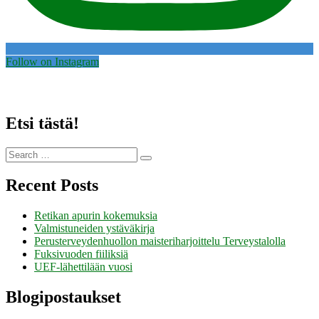
Follow on Instagram
Etsi tästä!
Search
Search
for:
Recent Posts
Retikan apurin kokemuksia
Valmistuneiden ystäväkirja
Perusterveydenhuollon maisteriharjoittelu Terveystalolla
Fuksivuoden fiiliksiä
UEF-lähettilään vuosi
Blogipostaukset