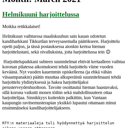
Helmikuuni harjoittelussa
Moikka retikkalaiset!
Helmikuun vaihtuessa maaliskuuhun sain kauan odotetun
kandiharkkani Tikkurilan terveysasemalla päätökseen. Harjoittelu
opetti paljon, ja tässä postauksessa aionkin kertoa hieman
harjoittelustani, sekä oivalluksista, joita harjoittelussa tein 😊
Harjoittelupaikkani suhteen suunnitelmat ehtivät kertaalleen vaihtua
koronan pilatessa aikomukseni tehdä harjoittelu viime vuoden
keväänä. Nyt vuoden kauemmin opiskelleena (ja ehkä vähän
viisaampanakin) päätin muuttaa alkuperäistä suunnitelmaani tehdä
harjoittelu yhdistyksessä ja hakea harjoittelijaksi
perusterveydenhuoltoon. Tavoite osoittautui hieman haastavaksi,
sillä korona vaikutti monen töihin sekä mahdollisuuteen ottaa
harjoittelijaa. Sinnikkyys kuitenkin palkittiin, kun Vantaan
kaupungin ravitsemusterapian yksikkö lupautui ottamaan minut
ensimmäiseksi kandiharjoittelijakseen.
RTY:n materiaaleja tuli hyödynnettyä harjoittelun