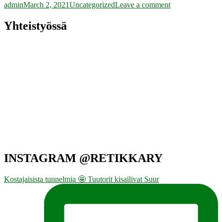
Author
Posted
Categories
on
admin
March 2, 2021
Uncategorized
Leave a comment
on
Talvipuuhaa
Kuopiossa
Yhteistyössä
INSTAGRAM @RETIKKARY
Kostajaisista tunnelmia 🤩 Tuutorit kisailivat Suur