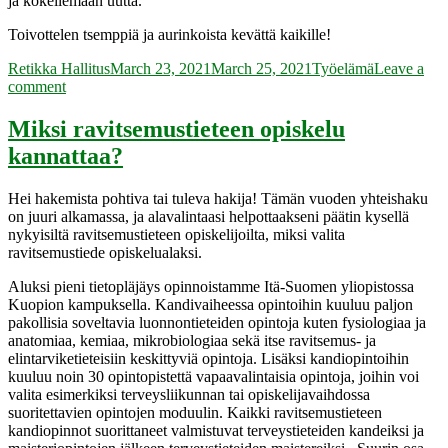
ja kokeilemaan uutta.
Toivottelen tsemppiä ja aurinkoista kevättä kaikille!
Author
Posted
Categories
Retikka Hallitus
March 23, 2021
March 25, 2021
Työelämä
Leave a
on
on
comment
Yhteistyökumppanimme
Verman
Miksi ravitsemustieteen opiskelu
kannattaa?
Hei hakemista pohtiva tai tuleva hakija! Tämän vuoden yhteishaku
on juuri alkamassa, ja alavalintaasi helpottaakseni päätin kysellä
nykyisiltä ravitsemustieteen opiskelijoilta, miksi valita
ravitsemustiede opiskelualaksi.
Aluksi pieni tietopläjäys opinnoistamme Itä-Suomen yliopistossa
Kuopion kampuksella. Kandivaiheessa opintoihin kuuluu paljon
pakollisia soveltavia luonnontieteiden opintoja kuten fysiologiaa ja
anatomiaa, kemiaa, mikrobiologiaa sekä itse ravitsemus- ja
elintarviketieteisiin keskittyviä opintoja. Lisäksi kandiopintoihin
kuuluu noin 30 opintopistettä vapaavalintaisia opintoja, joihin voi
valita esimerkiksi terveysliikunnan tai opiskelijavaihdossa
suoritettavien opintojen moduulin. Kaikki ravitsemustieteen
kandiopinnot suorittaneet valmistuvat terveystieteiden kandeiksi ja