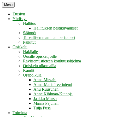
Skip
Menu
Retikka ry
to
content
Etusivu
Yhdistys
Hallitus
Hallituksen pestikuvaukset
Säännöt
Turvallisemman tilan periaatteet
Palkitut
Opiskelu
Hakijalle
Uusille opiskelijoille
Ravitsemustieteen koulutusohjelma
Opiskelu ulkomailla
Kandit
Urapolkuja
Anna Mirzahi
Anna-Maria Teeriniemi
Anu Ruusunen
Anne Kihlman-Kitinoja
Jaakko Mursu
Minna Pajunen
Tuija Pusa
Toiminta