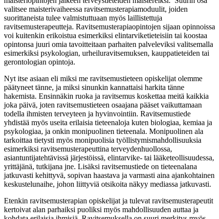
maisteriopintojen jälkeen terveystieteiden maistereiksi. Suurin osa
valitsee maisterivaiheessa ravitsemusterapiamoduulit, joiden
suorittaneista tulee valmistuttuaan myös laillistettuja
ravitsemusterapeutteja. Ravitsemusterapiaopintojen sijaan opinnoissa
voi kuitenkin erikoistua esimerkiksi elintarviketieteisiin tai koostaa
opintonsa juuri omia tavoitteitaan parhaiten palveleviksi valitsemalla
esimerkiksi psykologian, urheiluravitsemuksen, kauppatieteiden tai
gerontologian opintoja.
Nyt itse asiaan eli miksi me ravitsemustieteen opiskelijat olemme
päätyneet tänne, ja miksi sinunkin kannattaisi harkita tänne
hakemista. Ensinnäkin ruoka ja ravitsemus koskettaa meitä kaikkia
joka päivä, joten ravitsemustieteen osaajana pääset vaikuttamaan
todella ihmisten terveyteen ja hyvinvointiin. Ravitsemustiede
yhdistää myös useita erilaisia tieteenaloja kuten biologiaa, kemiaa ja
psykologiaa, ja onkin monipuolinen tieteenala. Monipuolinen ala
tarkoittaa tietysti myös monipuolisia työllistymismahdollisuuksia
esimerkiksi ravitsemusterapeuttina terveydenhuollossa,
asiantuntijatehtävissä järjestöissä, elintarvike- tai lääketeollisuudessa,
yrittäjänä, tutkijana jne. Lisäksi ravitsemustiede on tieteenalana
jatkuvasti kehittyvä, sopivan haastava ja varmasti aina ajankohtainen
keskustelunaihe, johon liittyviä otsikoita näkyy mediassa jatkuvasti.
Etenkin ravitsemusterapian opiskelijat ja tulevat ravitsemusterapeutit
kertoivat alan parhaiksi puoliksi myös mahdollisuuden auttaa ja
kohdata erilaisia ihmisiä. Ravitsemuksella on suuri merkitys myös