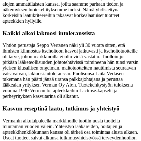
alojen ammattilaisten kanssa, joilta saamme parhaan tiedon ja
näkemyksen tuotekehityksemme tueksi. Nämä yhdistettynä
korkeisiin laatukriteereihin takaavat korkealaatuiset tuotteet
apteekkien hyllyille.
Kaikki alkoi laktoosi-intoleranssista
Yhtiön perustaja Seppo Vertanen näki yli 30 vuotta sitten, että
ihmisten kiinnostus itsehoitoon kasvoi jatkuvasti ja itsehoitotuotteille
oli tarve, johon markkinoilla ei oltu vielä vastattu. Tuolloin jo
pitkään lääketeollisuuden johtotehtävissä toimineena hän tunsi varsin
yleisen kiusallisen ongelman, maitotuotteitten nauttimista seuraavan
vatsavaivan, laktoosi-intoleranssin. Puolisonsa Laila Vertasen
tukemana hän päätti jättää uransa palkkajohtajana ja perustaa
lääkealan yrityksen Verman Oy Ab:n. Tuotekehitystyön tuloksena
vuonna 1990 Verman toi apteekkeihin Lactrase-kapselit ja
perheyrityksen kasvutarina oli alkanut.
Kasvun reseptinä laatu, tutkimus ja yhteistyö
Vermanin alkutaipaleella markkinoille tuotiin uusia tuotteita
muutaman vuoden välein. Yhteistyö lääkäreiden, hoitajien ja
apteekkihenkilökunnan kanssa oli tärkeä osa toimintaa alusta alkaen.
Useat tuotteet saivat alkunsa tutkimusyhteistyössä terveydenhuollon