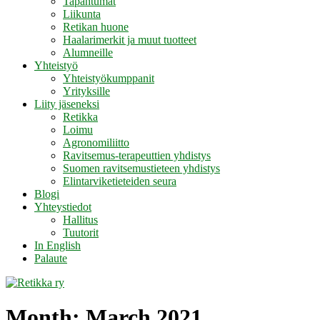
Tapahtumat
Liikunta
Retikan huone
Haalarimerkit ja muut tuotteet
Alumneille
Yhteistyö
Yhteistyökumppanit
Yrityksille
Liity jäseneksi
Retikka
Loimu
Agronomiliitto
Ravitsemus-terapeuttien yhdistys
Suomen ravitsemustieteen yhdistys
Elintarviketieteiden seura
Blogi
Yhteystiedot
Hallitus
Tuutorit
In English
Palaute
Month:
March 2021