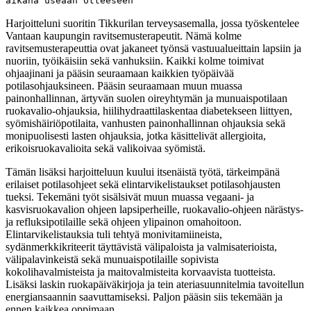
aikana useaan otteeseen
Harjoitteluni suoritin Tikkurilan terveysasemalla, jossa työskentelee
Vantaan kaupungin ravitsemusterapeutit. Nämä kolme
ravitsemusterapeuttia ovat jakaneet työnsä vastuualueittain lapsiin ja
nuoriin, työikäisiin sekä vanhuksiin. Kaikki kolme toimivat
ohjaajinani ja pääsin seuraamaan kaikkien työpäivää
potilasohjauksineen. Pääsin seuraamaan muun muassa
painonhallinnan, ärtyvän suolen oireyhtymän ja munuaispotilaan
ruokavalio-ohjauksia, hiilihydraattilaskentaa diabetekseen liittyen,
syömishäiriöpotilaita, vanhusten painonhallinnan ohjauksia sekä
monipuolisesti lasten ohjauksia, jotka käsittelivät allergioita,
erikoisruokavalioita sekä valikoivaa syömistä.
Tämän lisäksi harjoitteluun kuului itsenäistä työtä, tärkeimpänä
erilaiset potilasohjeet sekä elintarvikelistaukset potilasohjausten
tueksi. Tekemäni työt sisälsivät muun muassa vegaani- ja
kasvisruokavalion ohjeen lapsiperheille, ruokavalio-ohjeen närästys-
ja refluksipotilaille sekä ohjeen ylipainon omahoitoon.
Elintarvikelistauksia tuli tehtyä monivitamiineista,
sydänmerkkikriteerit täyttävistä välipaloista ja valmisaterioista,
välipalavinkeistä sekä munuaispotilaille sopivista
kokolihavalmisteista ja maitovalmisteita korvaavista tuotteista.
Lisäksi laskin ruokapäiväkirjoja ja tein ateriasuunnitelmia tavoitellun
energiansaannin saavuttamiseksi. Paljon pääsin siis tekemään ja
ennen kaikkea oppimaan.