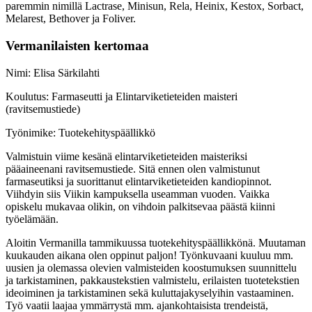
paremmin nimillä Lactrase, Minisun, Rela, Heinix, Kestox, Sorbact,
Melarest, Bethover ja Foliver.
Vermanilaisten kertomaa
Nimi: Elisa Särkilahti
Koulutus: Farmaseutti ja Elintarviketieteiden maisteri
(ravitsemustiede)
Työnimike: Tuotekehityspäällikkö
Valmistuin viime kesänä elintarviketieteiden maisteriksi
pääaineenani ravitsemustiede. Sitä ennen olen valmistunut
farmaseutiksi ja suorittanut elintarviketieteiden kandiopinnot.
Viihdyin siis Viikin kampuksella useamman vuoden. Vaikka
opiskelu mukavaa olikin, on vihdoin palkitsevaa päästä kiinni
työelämään.
Aloitin Vermanilla tammikuussa tuotekehityspäällikkönä. Muutaman
kuukauden aikana olen oppinut paljon! Työnkuvaani kuuluu mm.
uusien ja olemassa olevien valmisteiden koostumuksen suunnittelu
ja tarkistaminen, pakkaustekstien valmistelu, erilaisten tuotetekstien
ideoiminen ja tarkistaminen sekä kuluttajakyselyihin vastaaminen.
Työ vaatii laajaa ymmärrystä mm. ajankohtaisista trendeistä,