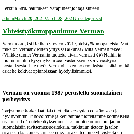
Terkuin Siru, hallituksen varapuheenjohtaja-sihteeri
Author
Posted
Categories
admin
March 29, 2021
March 28, 2021
Uncategorized
on
Yhteistyökumppanimme Verman
Verman on yksi Retikan vuoden 2021 yhteistyökumppaneista. Mutta
mikä on Verman? Miten yritys sai alkunsa? Mitä Verman tekee?
(Vinkki: tunnet Vermanin tuotteita aivan varmasti 😉) Näihin ja
moniin muihin kysymyksiin saat vastauksen tästä vieraskynä-
postauksesta. Lue myös Vermanilaisten kokemuksista ja siitä, mitkä
asiat he kokivat opinnoissaan hyödyllisimmiksi.
Verman on vuonna 1987 perustettu suomalainen
perheyritys
Tarjoamme korkealaatuisia tuotteita terveyden edistämiseen ja
hyvinvointiin. Innovoimme ja kehitämme tuotteitamme kotimaisella
osaamisella. Tuotekehityksemme ja -suunnittelumme pohjautuu
suomalaisiin ravitsemussuosituksiin, tutkittuun tietoon ja talon
sisäiseen laajaan osaamiseemme. Lisäksi teemme yhteistyötä eri