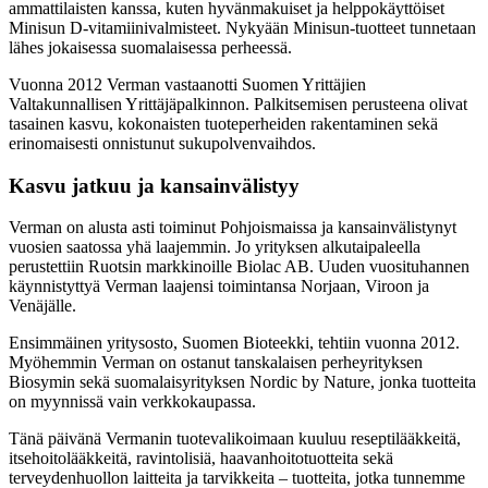
ammattilaisten kanssa, kuten hyvänmakuiset ja helppokäyttöiset
Minisun D-vitamiinivalmisteet. Nykyään Minisun-tuotteet tunnetaan
lähes jokaisessa suomalaisessa perheessä.
Vuonna 2012 Verman vastaanotti Suomen Yrittäjien
Valtakunnallisen Yrittäjäpalkinnon. Palkitsemisen perusteena olivat
tasainen kasvu, kokonaisten tuoteperheiden rakentaminen sekä
erinomaisesti onnistunut sukupolvenvaihdos.
Kasvu jatkuu ja kansainvälistyy
Verman on alusta asti toiminut Pohjoismaissa ja kansainvälistynyt
vuosien saatossa yhä laajemmin. Jo yrityksen alkutaipaleella
perustettiin Ruotsin markkinoille Biolac AB. Uuden vuosituhannen
käynnistyttyä Verman laajensi toimintansa Norjaan, Viroon ja
Venäjälle.
Ensimmäinen yritysosto, Suomen Bioteekki, tehtiin vuonna 2012.
Myöhemmin Verman on ostanut tanskalaisen perheyrityksen
Biosymin sekä suomalaisyrityksen Nordic by Nature, jonka tuotteita
on myynnissä vain verkkokaupassa.
Tänä päivänä Vermanin tuotevalikoimaan kuuluu reseptilääkkeitä,
itsehoitolääkkeitä, ravintolisiä, haavanhoitotuotteita sekä
terveydenhuollon laitteita ja tarvikkeita – tuotteita, jotka tunnemme