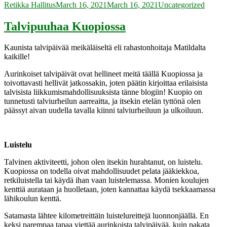
Author
Posted
Categories
Retikka Hallitus
March 16, 2021
March 16, 2021
Uncategorized
on
Talvipuuhaa Kuopiossa
Kaunista talvipäivää meikäläiseltä eli rahastonhoitaja Matildalta
kaikille!
Aurinkoiset talvipäivät ovat hellineet meitä täällä Kuopiossa ja
toivottavasti hellivät jatkossakin, joten päätin kirjoittaa erilaisista
talvisista liikkumismahdollisuuksista tänne blogiin! Kuopio on
tunnetusti talviurheilun aarreaitta, ja itsekin etelän tyttönä olen
päässyt aivan uudella tavalla kiinni talviurheiluun ja ulkoiluun.
Luistelu
Talvinen aktiviteetti, johon olen itsekin hurahtanut, on luistelu.
Kuopiossa on todella oivat mahdollisuudet pelata jääkiekkoa,
retkiluistella tai käydä ihan vaan luistelemassa. Monien koulujen
kenttiä aurataan ja huolletaan, joten kannattaa käydä tsekkaamassa
lähikoulun kenttä.
Satamasta lähtee kilometreittäin luistelureittejä luonnonjäällä. En
keksi parempaa tapaa viettää aurinkoista talvipäivää, kuin pakata