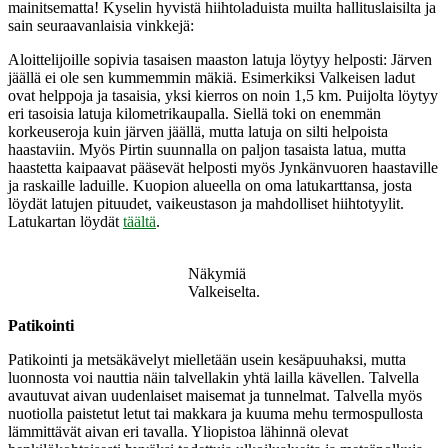
mainitsematta! Kyselin hyvistä hiihtoladuista muilta hallituslaisilta ja
sain seuraavanlaisia vinkkejä:
Aloittelijoille sopivia tasaisen maaston latuja löytyy helposti: Järven
jäällä ei ole sen kummemmin mäkiä. Esimerkiksi Valkeisen ladut
ovat helppoja ja tasaisia, yksi kierros on noin 1,5 km. Puijolta löytyy
eri tasoisia latuja kilometrikaupalla. Siellä toki on enemmän
korkeuseroja kuin järven jäällä, mutta latuja on silti helpoista
haastaviin. Myös Pirtin suunnalla on paljon tasaista latua, mutta
haastetta kaipaavat pääsevät helposti myös Jynkänvuoren haastaville
ja raskaille laduille. Kuopion alueella on oma latukarttansa, josta
löydät latujen pituudet, vaikeustason ja mahdolliset hiihtotyylit.
Latukartan löydät
täältä
.
Näkymiä
Valkeiselta.
Patikointi
Patikointi ja metsäkävelyt mielletään usein kesäpuuhaksi, mutta
luonnosta voi nauttia näin talvellakin yhtä lailla kävellen. Talvella
avautuvat aivan uudenlaiset maisemat ja tunnelmat. Talvella myös
nuotiolla paistetut letut tai makkara ja kuuma mehu termospullosta
lämmittävät aivan eri tavalla. Yliopistoa lähinnä olevat