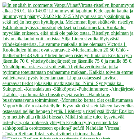
Tänään Retikan fuksit saivat viimein ikiomat haala