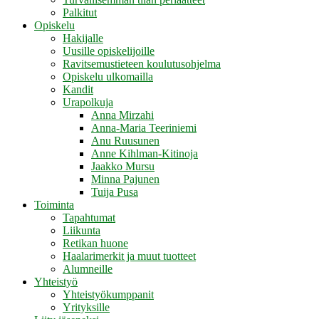
Palkitut
Opiskelu
Hakijalle
Uusille opiskelijoille
Ravitsemustieteen koulutusohjelma
Opiskelu ulkomailla
Kandit
Urapolkuja
Anna Mirzahi
Anna-Maria Teeriniemi
Anu Ruusunen
Anne Kihlman-Kitinoja
Jaakko Mursu
Minna Pajunen
Tuija Pusa
Toiminta
Tapahtumat
Liikunta
Retikan huone
Haalarimerkit ja muut tuotteet
Alumneille
Yhteistyö
Yhteistyökumppanit
Yrityksille