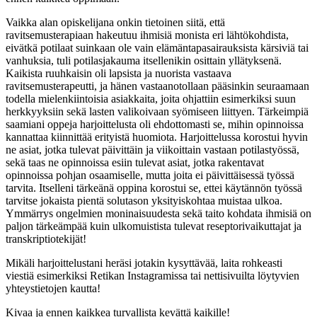
Vaikka alan opiskelijana onkin tietoinen siitä, että
ravitsemusterapiaan hakeutuu ihmisiä monista eri lähtökohdista,
eivätkä potilaat suinkaan ole vain elämäntapasairauksista kärsiviä tai
vanhuksia, tuli potilasjakauma itsellenikin osittain yllätyksenä.
Kaikista ruuhkaisin oli lapsista ja nuorista vastaava
ravitsemusterapeutti, ja hänen vastaanotollaan pääsinkin seuraamaan
todella mielenkiintoisia asiakkaita, joita ohjattiin esimerkiksi suun
herkkyyksiin sekä lasten valikoivaan syömiseen liittyen. Tärkeimpiä
saamiani oppeja harjoittelusta oli ehdottomasti se, mihin opinnoissa
kannattaa kiinnittää erityistä huomiota. Harjoittelussa korostui hyvin
ne asiat, jotka tulevat päivittäin ja viikoittain vastaan potilastyössä,
sekä taas ne opinnoissa esiin tulevat asiat, jotka rakentavat
opinnoissa pohjan osaamiselle, mutta joita ei päivittäisessä työssä
tarvita. Itselleni tärkeänä oppina korostui se, ettei käytännön työssä
tarvitse jokaista pientä solutason yksityiskohtaa muistaa ulkoa.
Ymmärrys ongelmien moninaisuudesta sekä taito kohdata ihmisiä on
paljon tärkeämpää kuin ulkomuistista tulevat reseptorivaikuttajat ja
transkriptiotekijät!
Mikäli harjoittelustani heräsi jotakin kysyttävää, laita rohkeasti
viestiä esimerkiksi Retikan Instagramissa tai nettisivuilta löytyvien
yhteystietojen kautta!
Kivaa ja ennen kaikkea turvallista kevättä kaikille!