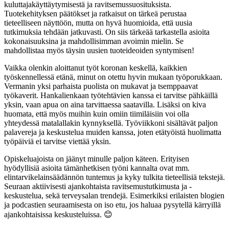
kuluttajakäyttäytymisestä ja ravitsemussuosituksista.
Tuotekehityksen päätökset ja ratkaisut on tärkeä perustaa
tieteelliseen näyttöön, mutta on hyvä huomioida, että uusia
tutkimuksia tehdään jatkuvasti. On siis tärkeää tarkastella asioita
kokonaisuuksina ja mahdollisimman avoimin mielin. Se
mahdollistaa myös täysin uusien tuoteideoiden syntymisen!
Vaikka olenkin aloittanut työt koronan keskellä, kaikkien
työskennellessä etänä, minut on otettu hyvin mukaan työporukkaan.
Vermanin yksi parhaista puolista on mukavat ja tsemppaavat
työkaverit. Hankalienkaan työtehtävien kanssa ei tarvitse pähkäillä
yksin, vaan apua on aina tarvittaessa saatavilla. Lisäksi on kiva
huomata, että myös muihin kuin omiin tiimiläisiin voi olla
yhteydessä matalallakin kynnyksellä. Työviikkoni sisältävät paljon
palavereja ja keskustelua muiden kanssa, joten etätyöistä huolimatta
työpäiviä ei tarvitse viettää yksin.
Opiskeluajoista on jäänyt minulle paljon käteen. Erityisen
hyödyllisiä asioita tämänhetkisen työni kannalta ovat mm.
elintarvikelainsäädännön tuntemus ja kyky tulkita tieteellisiä tekstejä.
Seuraan aktiivisesti ajankohtaista ravitsemustutkimusta ja -
keskustelua, sekä terveysalan trendejä. Esimerkiksi erilaisten blogien
ja podcastien seuraamisesta on iso etu, jos haluaa pysytellä kärryillä
ajankohtaisissa keskusteluissa. 😊