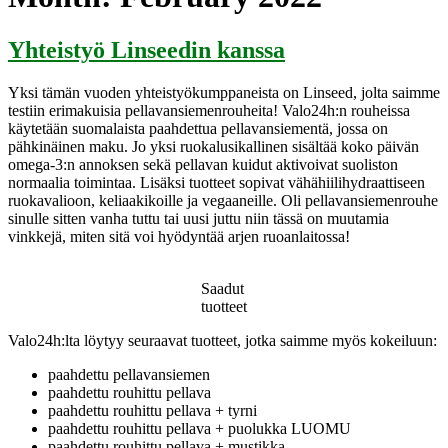
Yhteistyö Linseedin kanssa
Yksi tämän vuoden yhteistyökumppaneista on Linseed, jolta saimme
testiin erimakuisia pellavansiemenrouheita! Valo24h:n rouheissa
käytetään suomalaista paahdettua pellavansiementä, jossa on
pähkinäinen maku. Jo yksi ruokalusikallinen sisältää koko päivän
omega-3:n annoksen sekä pellavan kuidut aktivoivat suoliston
normaalia toimintaa. Lisäksi tuotteet sopivat vähähiilihydraattiseen
ruokavalioon, keliaakikoille ja vegaaneille. Oli pellavansiemenrouhe
sinulle sitten vanha tuttu tai uusi juttu niin tässä on muutamia
vinkkejä, miten sitä voi hyödyntää arjen ruoanlaitossa!
Saadut
tuotteet
Valo24h:lta löytyy seuraavat tuotteet, jotka saimme myös kokeiluun:
paahdettu pellavansiemen
paahdettu rouhittu pellava
paahdettu rouhittu pellava + tyrni
paahdettu rouhittu pellava + puolukka LUOMU
paahdettu rouhittu pellava + mustikka