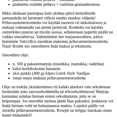
paahdettu rouhittu pellava + vadelma-granaattiomena
Mikä olisikaan parempaa kuin aloittaa päivä herkullisella
aamupalalla tai luentojen välissä nauttia maukas välipala!
Pellavansiemenrouhetta voi käyttää moneen eri tarkoitukseen ja
makuja vaihtamalla saa pientä piristystä. Rouhetta voi käyttää
esimerkiksi puuron tai myslin seassa, sellaisenaan jugurtin päällä tai
vaikka smoothiessa. Valmistimme itse marjasmoothien, johon
lisäsimme Valo24h:n mustikan makuista pellavansiemenrouhetta.
Nam! Rouhe tuo smoothieen lisää makua ja tekstuuria.
Smoothien ohje:
n. 500 g pakastemarjoja (mustikka, mansikka, vadelma)
kaksi keskikokoista banaania
yksi purkki (400 g) Alpro Greek Style Vaniljaa
oman maun mukaan pellavansiemenrouhetta
Ohje on todella yksinkertainen eli kaikki ainekset vain sekoitetaan
keskenään joko sauvasekoittimella tai tehosekoittimessa! Marjoja
kannattaa sulattaa hieman ennen sekoittamista, jotta se on
helpompaa. Jos smoothie meinaa jäädä liian paksuksi, joukkoon voi
lisätä hieman vettä tai haluamaansa maitoa. Lopuksi päälle voi
sirotella pellavansiemenrouhetta. Resepti on helppo muokata oman
maun mukaiseksi!