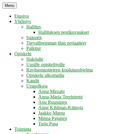
Skip
Menu
Retikka ry
to
content
Etusivu
Yhdistys
Hallitus
Hallituksen pestikuvaukset
Säännöt
Turvallisemman tilan periaatteet
Palkitut
Opiskelu
Hakijalle
Uusille opiskelijoille
Ravitsemustieteen koulutusohjelma
Opiskelu ulkomailla
Kandit
Urapolkuja
Anna Mirzahi
Anna-Maria Teeriniemi
Anu Ruusunen
Anne Kihlman-Kitinoja
Jaakko Mursu
Minna Pajunen
Tuija Pusa
Toiminta