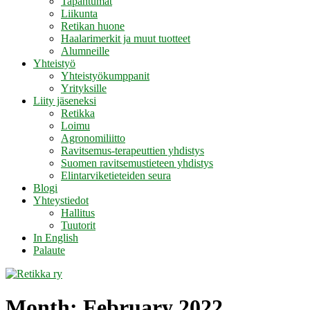
Tapahtumat
Liikunta
Retikan huone
Haalarimerkit ja muut tuotteet
Alumneille
Yhteistyö
Yhteistyökumppanit
Yrityksille
Liity jäseneksi
Retikka
Loimu
Agronomiliitto
Ravitsemus-terapeuttien yhdistys
Suomen ravitsemustieteen yhdistys
Elintarviketieteiden seura
Blogi
Yhteystiedot
Hallitus
Tuutorit
In English
Palaute
Month:
February 2022