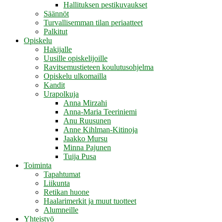
Hallituksen pestikuvaukset
Säännöt
Turvallisemman tilan periaatteet
Palkitut
Opiskelu
Hakijalle
Uusille opiskelijoille
Ravitsemustieteen koulutusohjelma
Opiskelu ulkomailla
Kandit
Urapolkuja
Anna Mirzahi
Anna-Maria Teeriniemi
Anu Ruusunen
Anne Kihlman-Kitinoja
Jaakko Mursu
Minna Pajunen
Tuija Pusa
Toiminta
Tapahtumat
Liikunta
Retikan huone
Haalarimerkit ja muut tuotteet
Alumneille
Yhteistyö