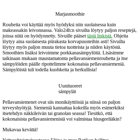
Marjasmoothie
Rouheita voi käyttää myös hyödyksi niin suolaisessa kuin
makeassakin leivonnassa. Valo24h:n sivuilta löytyy paljon reseptejä,
joissa niitä on hyödynnetty. Sivuille pääset
tästä linkistä.
Ohjeita
löytyy aina suolaisesta piirakasta korvapuusteihin asti! Sivuilta
löytyy myös paljon muuta tietoa tuotteista ja niiden käytöstä.
Smoothien lisäksi leivoimme porkkanasämpylöitä. Lisäsimme
taikinaan mukaan maustamatonta pellavansiemenrouhetta ja itse
sämpylöiden päälle ripottelimme kokonaisia pellavansiemeniä.
Sämpylöistä tuli todella kuohkeita ja herkullisia!
Uunituoreet
sämpylät
Pellavansiemenet ovat siis monikäyttöisiä ja niissä on paljon
terveyshyötyjä. Siemeniä kannattaa kokeilla myös esimerkiksi
itsetehdyn näkkileivän tai granolan seassa! Tiesitkö, että
kokonaisista pellavansiemenistä voi valmistaa hiusgeeliäkin?
Mukavaa kevättä!