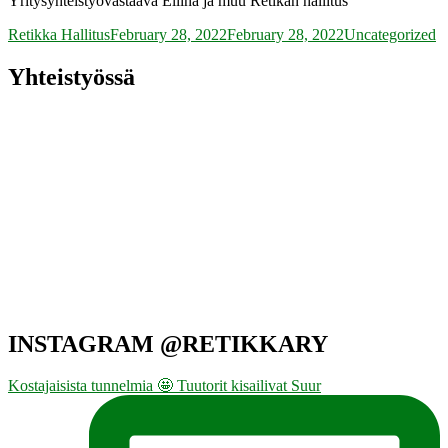
Yritysyhteistyövastaava Eliina ja muu Retikan hallitus
Author
Posted
Categories
Retikka Hallitus
February 28, 2022
February 28, 2022
Uncategorized
on
Yhteistyössä
INSTAGRAM @RETIKKARY
Kostajaisista tunnelmia 🤩 Tuutorit kisailivat Suur