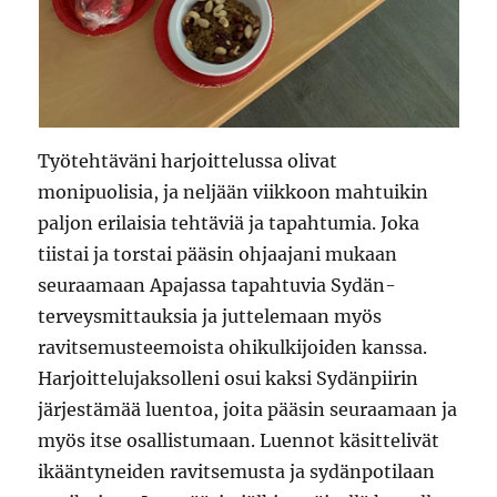
Työtehtäväni harjoittelussa olivat
monipuolisia, ja neljään viikkoon mahtuikin
paljon erilaisia tehtäviä ja tapahtumia. Joka
tiistai ja torstai pääsin ohjaajani mukaan
seuraamaan Apajassa tapahtuvia Sydän-
terveysmittauksia ja juttelemaan myös
ravitsemusteemoista ohikulkijoiden kanssa.
Harjoittelujaksolleni osui kaksi Sydänpiirin
järjestämää luentoa, joita pääsin seuraamaan ja
myös itse osallistumaan. Luennot käsittelivät
ikääntyneiden ravitsemusta ja sydänpotilaan