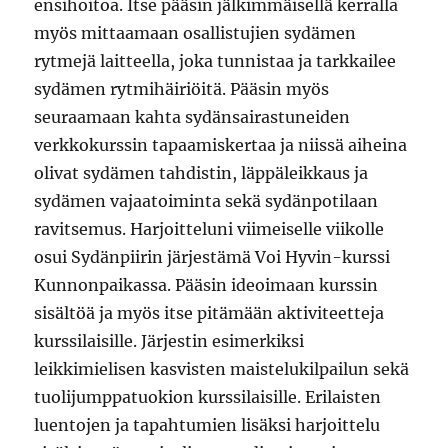
ensihoitoa. Itse pääsin jälkimmäisellä kerralla
myös mittaamaan osallistujien sydämen
rytmejä laitteella, joka tunnistaa ja tarkkailee
sydämen rytmihäiriöitä. Pääsin myös
seuraamaan kahta sydänsairastuneiden
verkkokurssin tapaamiskertaa ja niissä aiheina
olivat sydämen tahdistin, läppäleikkaus ja
sydämen vajaatoiminta sekä sydänpotilaan
ravitsemus. Harjoitteluni viimeiselle viikolle
osui Sydänpiirin järjestämä Voi Hyvin-kurssi
Kunnonpaikassa. Pääsin ideoimaan kurssin
sisältöä ja myös itse pitämään aktiviteetteja
kurssilaisille. Järjestin esimerkiksi
leikkimielisen kasvisten maistelukilpailun sekä
tuolijumppatuokion kurssilaisille. Erilaisten
luentojen ja tapahtumien lisäksi harjoittelu