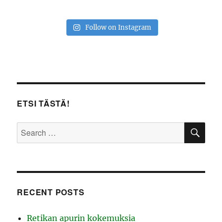
Follow on Instagram
ETSI TÄSTÄ!
SE
Search
for:
RECENT POSTS
Retikan apurin kokemuksia