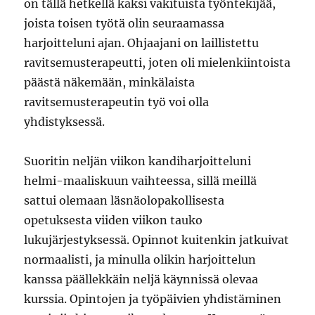
on tällä hetkellä kaksi vakituista työntekijää,
joista toisen työtä olin seuraamassa
harjoitteluni ajan. Ohjaajani on laillistettu
ravitsemusterapeutti, joten oli mielenkiintoista
päästä näkemään, minkälaista
ravitsemusterapeutin työ voi olla
yhdistyksessä.
Suoritin neljän viikon kandiharjoitteluni
helmi-maaliskuun vaihteessa, sillä meillä
sattui olemaan läsnäolopakollisesta
opetuksesta viiden viikon tauko
lukujärjestyksessä. Opinnot kuitenkin jatkuivat
normaalisti, ja minulla olikin harjoittelun
kanssa päällekkäin neljä käynnissä olevaa
kurssia. Opintojen ja työpäivien yhdistäminen