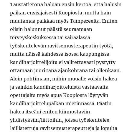
Taustatietona haluan ensin kertoa, että halusin
paikan ensisijaisesti Kuopiosta, mutta hain
muutamaa paikkaa myös Tampereelta. Eniten
olisin halunnut päästä seuraamaan
terveyskeskuksessa tai sairaalassa
työskentelevän ravitsemusterapeutin työtä,
mutta näissä kahdessa isossa kaupungissa
kandiharjoittelijoita ei valitettavasti pystytty
ottamaan juuri tänä ajankohtana tai ollenkaan.
Aloin pohtimaan, mihin muualle voisin hakea
ja sainkin kandiharjoitteluista vastaavalta
opettajalta myös apua Kuopiosta löytyvän
kandiharjoittelupaikan mietinnässä. Päätin
hakea itseäni eniten kiinnostaviin
yhdistyksiin/liittoihin, joissa työskentelee
laillistettuja ravitsemusterapeutteja ja lopulta