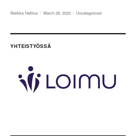
Author
Posted
Categories
Retikka Hallitus
March 28, 2022
Uncategorized
on
YHTEISTYÖSSÄ