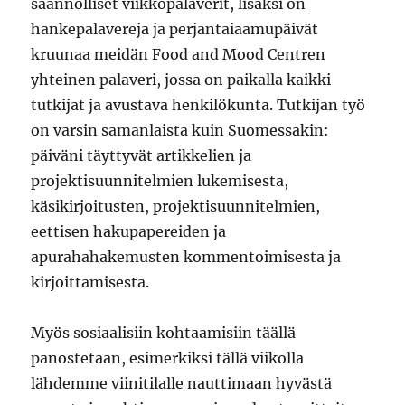
säännölliset viikkopalaverit, lisäksi on
hankepalavereja ja perjantaiaamupäivät
kruunaa meidän Food and Mood Centren
yhteinen palaveri, jossa on paikalla kaikki
tutkijat ja avustava henkilökunta. Tutkijan työ
on varsin samanlaista kuin Suomessakin:
päiväni täyttyvät artikkelien ja
projektisuunnitelmien lukemisesta,
käsikirjoitusten, projektisuunnitelmien,
eettisen hakupapereiden ja
apurahahakemusten kommentoimisesta ja
kirjoittamisesta.
Myös sosiaalisiin kohtaamisiin täällä
panostetaan, esimerkiksi tällä viikolla
lähdemme viinitilalle nauttimaan hyvästä