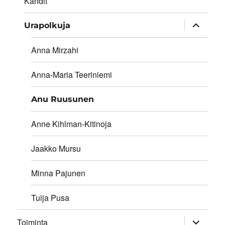
Kandit
expand
Urapolkuja
child
menu
Anna Mirzahi
Anna-Maria Teeriniemi
Anu Ruusunen
Anne Kihlman-Kitinoja
Jaakko Mursu
Minna Pajunen
Tuija Pusa
expand
Toiminta