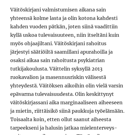
Väitöskirjani valmistumisen aikana sain
yhteensä kolme lasta ja olin kotona kahdesti
kahden vuoden pätkän, joten siinä vaadittiin
kyllä uskoa tulevaisuuteen, niin itseltäni kuin
myös ohjaajiltani. Väitöskirjani rahoitus
järjestyi säätiöiltä saamillani apurahoilla ja
osaksi aikaa sain rahoitusta psykiatrian
tutkijakoulusta. Väittelin syksyllä 2013
ruokavalion ja masennusriskin välisestä
yhteydestä. Väitöksen aikoihin olin vielä varsin
epävarma tulevaisuudesta. Olin keskittynyt
väitöskirjassani aika marginaaliseen aiheeseen
ja mietin, riittäisikö siinä paukkuja työelämään.
Toisaalta koin, etten ollut saanut aiheesta
tarpeekseni ja halusin jatkaa mielenterveys-