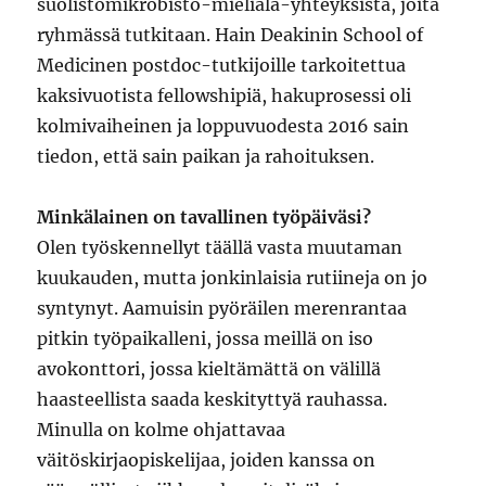
suolistomikrobisto-mieliala-yhteyksistä, joita
ryhmässä tutkitaan. Hain Deakinin School of
Medicinen postdoc-tutkijoille tarkoitettua
kaksivuotista fellowshipiä, hakuprosessi oli
kolmivaiheinen ja loppuvuodesta 2016 sain
tiedon, että sain paikan ja rahoituksen.
Minkälainen on tavallinen työpäiväsi?
Olen työskennellyt täällä vasta muutaman
kuukauden, mutta jonkinlaisia rutiineja on jo
syntynyt. Aamuisin pyöräilen merenrantaa
pitkin työpaikalleni, jossa meillä on iso
avokonttori, jossa kieltämättä on välillä
haasteellista saada keskityttyä rauhassa.
Minulla on kolme ohjattavaa
väitöskirjaopiskelijaa, joiden kanssa on