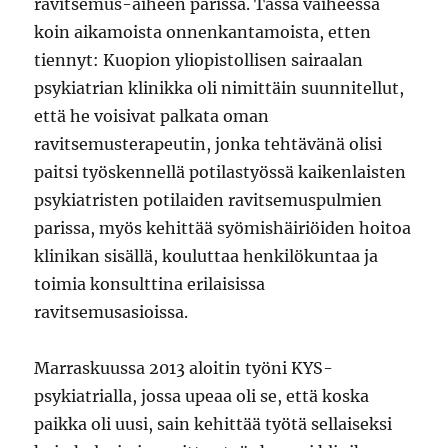
ravitsemus-aiheen parissa. Tässä vaiheessa
koin aikamoista onnenkantamoista, etten
tiennyt: Kuopion yliopistollisen sairaalan
psykiatrian klinikka oli nimittäin suunnitellut,
että he voisivat palkata oman
ravitsemusterapeutin, jonka tehtävänä olisi
paitsi työskennellä potilastyössä kaikenlaisten
psykiatristen potilaiden ravitsemuspulmien
parissa, myös kehittää syömishäiriöiden hoitoa
klinikan sisällä, kouluttaa henkilökuntaa ja
toimia konsulttina erilaisissa
ravitsemusasioissa.
Marraskuussa 2013 aloitin työni KYS-
psykiatrialla, jossa upeaa oli se, että koska
paikka oli uusi, sain kehittää työtä sellaiseksi