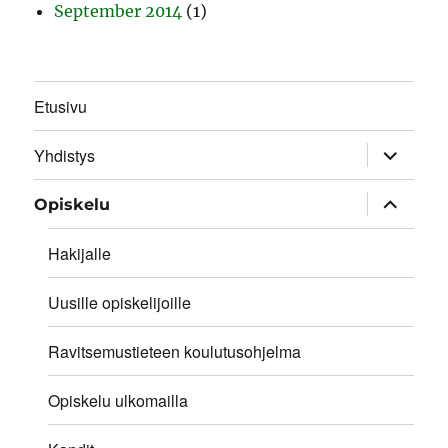
September 2014
(1)
Etusivu
expand
Yhdistys
child
menu
expand
Opiskelu
child
menu
Hakijalle
Uusille opiskelijoille
Ravitsemustieteen koulutusohjelma
Opiskelu ulkomailla