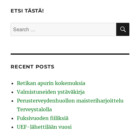
ETSI TÄSTÄ!
SE
Search
for:
RECENT POSTS
Retikan apurin kokemuksia
Valmistuneiden ystäväkirja
Perusterveydenhuollon maisteriharjoittelu
Terveystalolla
Fuksivuoden fiiliksiä
UEF-lähettilään vuosi