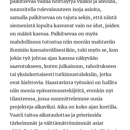
palkitsevaa välillä heittäytyä villiksi ja ideoida,
suunnitella tulevaisuuteen isoja asioita,
samalla palkitsevaa on tajuta sekin, että niistä
siemenistä lopulta kasvavat vain ne idut, joiden
on määrä kasvaa. Palkitsevaa on myös
mahdollisuus tutustua niin moniin mahtaviin
ihmisiin kansainvälisestikin, toki myös se, kun
jokin työ johtaa ajan kanssa näkyvään
saavutukseen, kuten julkaisuun, rahoitukseen
tai yksinkertaisesti tutkimustuloksiin, jotka
ovat kiehtovia. Haastavinta työssäni on hallita
niin monia epävarmuustekijöitä, etenkin nyt
tilanteessa, jossa suunnittelemme uusia
projekteja alkaviksi. Aika on koko ajan kortilla.
Vaatii taitoa aikatauluttaa ja priorisoida
tärkeimmät ja välttämättömimmät asiat