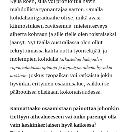
Kyllä koen, sillä voi profiloitua hyvin
mahdollista työnantajaa varten. Omalla
kohdallani graduaihe oli se, mikä avasi
kiinnostuksen ravitsemus-mielenterveys-
aihetta kohtaan ja sille tielle olen toistaiseksi
jäänyt. Nyt täällä Australiassa olen ollut
rekrytoimassa kahta uutta työntekijää, ja
tarkasteltiin hakijoiden
molempien kohdalla
vapaavalintaisia opintoja ja lopputyön aiheita hyvinkin
tarkkaan
. Joskus työpaikan voi ratkaista jokin
hyvinkin erityinen osaamisalue, vaikkei se
pääroolissa olisikaan kokonaisuudessa.
Kannattaako osaamistaan painottaa johonkin
tiettyyn aihealueeseen vai onko parempi olla
vain keskinkertaisen hyvä kaikessa?