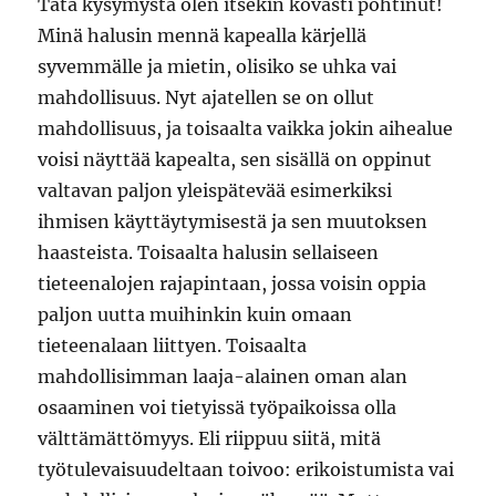
Tätä kysymystä olen itsekin kovasti pohtinut!
Minä halusin mennä kapealla kärjellä
syvemmälle ja mietin, olisiko se uhka vai
mahdollisuus. Nyt ajatellen se on ollut
mahdollisuus, ja toisaalta vaikka jokin aihealue
voisi näyttää kapealta, sen sisällä on oppinut
valtavan paljon yleispätevää esimerkiksi
ihmisen käyttäytymisestä ja sen muutoksen
haasteista. Toisaalta halusin sellaiseen
tieteenalojen rajapintaan, jossa voisin oppia
paljon uutta muihinkin kuin omaan
tieteenalaan liittyen. Toisaalta
mahdollisimman laaja-alainen oman alan
osaaminen voi tietyissä työpaikoissa olla
välttämättömyys. Eli riippuu siitä, mitä
työtulevaisuudeltaan toivoo: erikoistumista vai