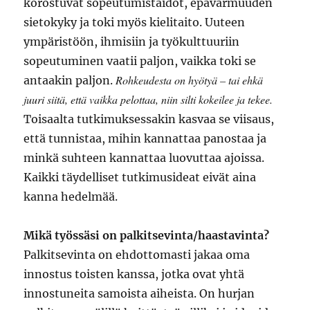
korostuvat sopeutumistaidot, epävarmuuden
sietokyky ja toki myös kielitaito. Uuteen
ympäristöön, ihmisiin ja työkulttuuriin
sopeutuminen vaatii paljon, vaikka toki se
Rohkeudesta on hyötyä – tai ehkä
antaakin paljon.
juuri siitä, että vaikka pelottaa, niin silti kokeilee ja tekee.
Toisaalta tutkimuksessakin kasvaa se viisaus,
että tunnistaa, mihin kannattaa panostaa ja
minkä suhteen kannattaa luovuttaa ajoissa.
Kaikki täydelliset tutkimusideat eivät aina
kanna hedelmää.
Mikä työssäsi on palkitsevinta/haastavinta?
Palkitsevinta on ehdottomasti jakaa oma
innostus toisten kanssa, jotka ovat yhtä
innostuneita samoista aiheista. On hurjan