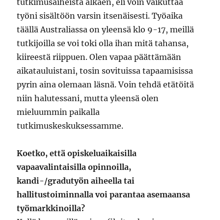
tutkimusaiheista alkaen, eli voin vaikuttaa
työni sisältöön varsin itsenäisesti. Työaika
täällä Australiassa on yleensä klo 9-17, meillä
tutkijoilla se voi toki olla ihan mitä tahansa,
kiireestä riippuen. Olen vapaa päättämään
aikatauluistani, tosin sovituissa tapaamisissa
pyrin aina olemaan läsnä. Voin tehdä etätöitä
niin halutessani, mutta yleensä olen
mieluummin paikalla
tutkimuskeskuksessamme.
Koetko, että opiskeluaikaisilla
vapaavalintaisilla opinnoilla,
kandi-/gradutyön aiheella tai
hallitustoiminnalla voi parantaa asemaansa
työmarkkinoilla?