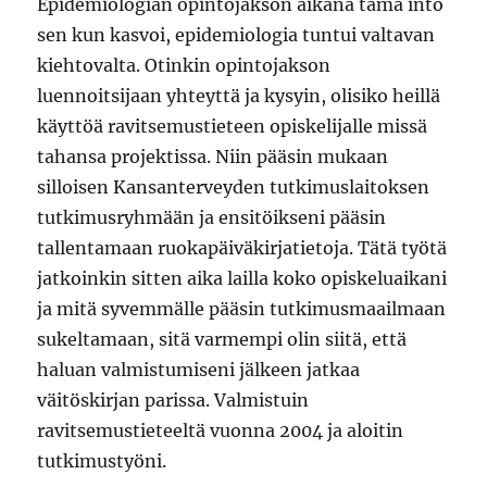
Epidemiologian opintojakson aikana tämä into
sen kun kasvoi, epidemiologia tuntui valtavan
kiehtovalta. Otinkin opintojakson
luennoitsijaan yhteyttä ja kysyin, olisiko heillä
käyttöä ravitsemustieteen opiskelijalle missä
tahansa projektissa. Niin pääsin mukaan
silloisen Kansanterveyden tutkimuslaitoksen
tutkimusryhmään ja ensitöikseni pääsin
tallentamaan ruokapäiväkirjatietoja. Tätä työtä
jatkoinkin sitten aika lailla koko opiskeluaikani
ja mitä syvemmälle pääsin tutkimusmaailmaan
sukeltamaan, sitä varmempi olin siitä, että
haluan valmistumiseni jälkeen jatkaa
väitöskirjan parissa. Valmistuin
ravitsemustieteeltä vuonna 2004 ja aloitin
tutkimustyöni.