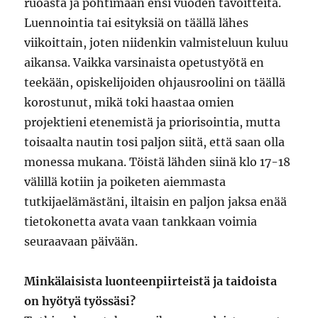
ruoasta ja pohtimaan ensi vuoden tavoitteita.
Luennointia tai esityksiä on täällä lähes
viikoittain, joten niidenkin valmisteluun kuluu
aikansa. Vaikka varsinaista opetustyötä en
teekään, opiskelijoiden ohjausroolini on täällä
korostunut, mikä toki haastaa omien
projektieni etenemistä ja priorisointia, mutta
toisaalta nautin tosi paljon siitä, että saan olla
monessa mukana. Töistä lähden siinä klo 17-18
välillä kotiin ja poiketen aiemmasta
tutkijaelämästäni, iltaisin en paljon jaksa enää
tietokonetta avata vaan tankkaan voimia
seuraavaan päivään.
Minkälaisista luonteenpiirteistä ja taidoista
on hyötyä työssäsi?