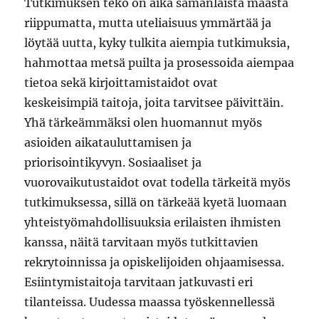
Tutkimuksen teko on aika samanlaista maasta
riippumatta, mutta uteliaisuus ymmärtää ja
löytää uutta, kyky tulkita aiempia tutkimuksia,
hahmottaa metsä puilta ja prosessoida aiempaa
tietoa sekä kirjoittamistaidot ovat
keskeisimpiä taitoja, joita tarvitsee päivittäin.
Yhä tärkeämmäksi olen huomannut myös
asioiden aikatauluttamisen ja
priorisointikyvyn. Sosiaaliset ja
vuorovaikutustaidot ovat todella tärkeitä myös
tutkimuksessa, sillä on tärkeää kyetä luomaan
yhteistyömahdollisuuksia erilaisten ihmisten
kanssa, näitä tarvitaan myös tutkittavien
rekrytoinnissa ja opiskelijoiden ohjaamisessa.
Esiintymistaitoja tarvitaan jatkuvasti eri
tilanteissa. Uudessa maassa työskennellessä