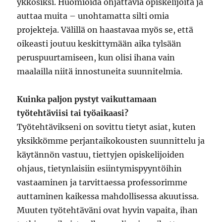
ykkösiksi. Huomioida ohjattavia opiskelijoita ja
auttaa muita – unohtamatta silti omia
projekteja. Välillä on haastavaa myös se, että
oikeasti joutuu keskittymään aika tylsään
peruspuurtamiseen, kun olisi ihana vain
maalailla niitä innostuneita suunnitelmia.
Kuinka paljon pystyt vaikuttamaan
työtehtäviisi tai työaikaasi?
Työtehtävikseni on sovittu tietyt asiat, kuten
yksikkömme perjantaikokousten suunnittelu ja
käytännön vastuu, tiettyjen opiskelijoiden
ohjaus, tietynlaisiin esiintymispyyntöihin
vastaaminen ja tarvittaessa professorimme
auttaminen kaikessa mahdollisessa akuutissa.
Muuten työtehtäväni ovat hyvin vapaita, ihan