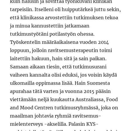
kuin halusin ja sovittaa työnkuvani klinikan
tarpeisiin. Itselleni oli huipputärkeä juttu sekin,
että klinikassa arvostettiin tutkimuksen tekoa
ja minua kannustettiin jatkamaan
tutkimustyötäni potilastyön ohessa.
Työskentelin määräaikaisena vuoden 2014
loppuun, jolloin ravitsemusterapeutin toimi
laitettiin hakuun, hain sitä ja sain paikan.
Samaan aikaan tiesin, että tutkimusurani
vaiheen kannalta olisi eduksi, jos voisin käydä
ulkomailla oppimassa lisää. Hain Suomesta
apurahaa tätä varten ja vuonna 2015 pääsin
viettämään neljä kuukautta Australiassa, Food
and Mood Centren tutkimusryhmässä, joka on
maailman johtavia ryhmiä ravitsemus-
mielenterveys -akselilla. Palasin KYS-