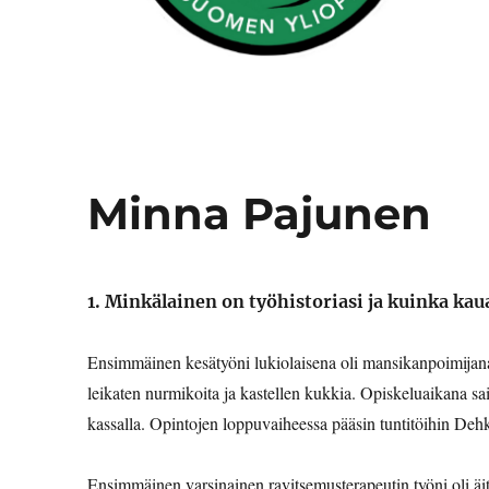
Minna Pajunen
1. Minkälainen on työhistoriasi ja kuinka kau
Ensimmäinen kesätyöni lukiolaisena oli mansikanpoimijana
leikaten nurmikoita ja kastellen kukkia. Opiskeluaikana sai
kassalla. Opintojen loppuvaiheessa pääsin tuntitöihin Deh
Ensimmäinen varsinainen ravitsemusterapeutin työni oli ä