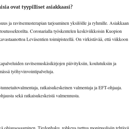
isia ovat tyypilliset asiakkaasi?
isuus ja ravitsemusterapian tarjoaminen yksilöille ja ryhmille. Asiakkaan
ntoutussektorilta. Coronarialla työskentelen keskiviikkoisin Kuopion
lkavastaanottoa Leväsentien toimipisteellä. On virkistävää, että viikkoon
palveluiden ravitsemuskäsikirjojen päivityksiin, koulutuksiin ja
mässä työhyvinvointipalveluja.
-tunnetaitovalmentaja, ratkaisukeskeinen valmentaja ja EFT-ohjaaja.
hjausta sekä ratkaisukeskeistä valmennusta.
kä ohjausosaaminen. Tiedonhaku, rohkeus tarttua monipuolisiin tehtävi