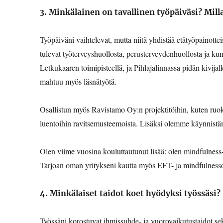
3. Minkälainen on tavallinen työpäiväsi? Milla
Työpäiväni vaihtelevat, mutta niitä yhdistää etätyöpainotte
tulevat työterveyshuollosta, perusterveydenhuollosta ja ku
Letkukaaren toimipisteellä, ja Pihlajalinnassa pidän kivija
mahtuu myös läsnätyötä.
Osallistun myös Ravistamo Oy:n projektitöihin, kuten ruoka
luentoihin ravitsemusteemoista. Lisäksi olemme käynnistä
Olen viime vuosina kouluttautunut lisää: olen mindfulness
Tarjoan oman yritykseni kautta myös EFT- ja mindfulnesso
4. Minkälaiset taidot koet hyödyksi työssäsi?
Työssäni korostuvat ihmissuhde- ja vuorovaikutustaidot se