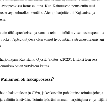
n avoapteekissa farmaseuttina. Kun Kainuuseen perustettiin uusi
erusterveydenhuollon kentälle. Aiempi harjoitteluni Kajaanissa ja
assa.
n töitä apteekeissa, ja samalla tein tuntitöitä ravitsemusterapeuttina
n vuoksi. Apteekkityössä olen voinut hyödyntää ravitsemusosaamistani
a.
harjoittajana Ravistamo Oy:ssä (aloitus 8/2023). Lisäksi teen osa-
lmennuksia oman yritykseni kautta.
 Millainen oli hakuprosessi?
etin hakemuksen ja CV:n, ja keskustelin puhelimitse toimitusjohtaja
a valittiin tehtävään. Toimin työssäni ammatinharjoittajana eli yrittäjänä