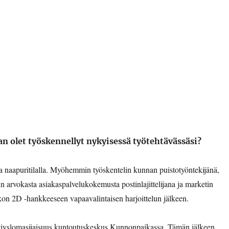
an olet työskennellyt nykyisessä työtehtävässäsi?
 naapuritilalla. Myöhemmin työskentelin kunnan puistotyöntekijänä,
n arvokasta asiakaspalvelukokemusta postinlajittelijana ja marketin
kon 2D -hankkeeseen vapaavalintaisen harjoittelun jälkeen.
itiyslomasijaisuus kuntoutuskeskus Kunnonpaikassa. Tämän jälkeen