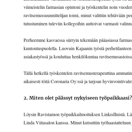
viimeistelin farmasian opintoni ja työskentelin noin vuode
ravitsemussuunnittelijan toimi, minut valittiin tehtävään p
tutustuminen tuleviin kollegoihin auttoivat varmasti valinn
Perheemme kasvaessa siirryin tekemään pääasiassa farmaseuti
kuntoutuspuolella. Luovuin Kajaanin työstä perhetilantee
asiakastyössä ja kouluttaa henkilökuntaa ravitsemusasioiss
Tällä hetkellä työskentelen ravitsemusterapeuttina ammatin
aikaisesti töitä Coronaria Oy:ssä ja tarjoan hyvinvointiva
2. Miten olet päässyt nykyiseen työpaikkaasi?
Löysin Ravistamon työpaikkailmoituksen LinkedInistä. Läh
Linda Viitasalon kanssa. Minut kutsuttiin työhaastatteluun j