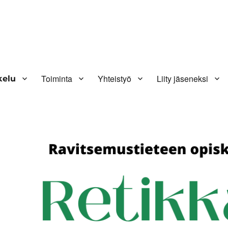
Toiminta
Yhteistyö
Liity jäseneksi
kelu