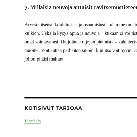
7. Millaisia neuvoja antaisit ravitsemustietee
Arvosta itseäsi, koulutustasi ja osaamistasi – alamme on tä
kulkien. Uskalla kysyä apua ja neuvoja – kukaan ei voi tiet
omat voimavarasi. Harjoittele rajojen pitämistä – kalenterisi
tauoille. Voit auttaa parhaiten silloin, kun itse voit hyvin.
johon pitäisi mahtua.
KOTISIVUT TARJOAA
Team3 Oy