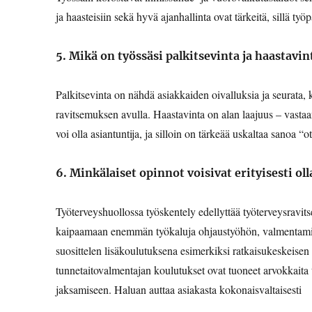
ja haasteisiin sekä hyvä ajanhallinta ovat tärkeitä, sillä työ
5. Mikä on työssäsi palkitsevinta ja haastavin
Palkitsevinta on nähdä asiakkaiden oivalluksia ja seurata,
ravitsemuksen avulla. Haastavinta on alan laajuus – vastaa
voi olla asiantuntija, ja silloin on tärkeää uskaltaa sanoa “
6. Minkälaiset opinnot voisivat erityisesti oll
Työterveyshuollossa työskentely edellyttää työterveysravit
kaipaamaan enemmän työkaluja ohjaustyöhön, valmentamisee
suosittelen lisäkoulutuksena esimerkiksi ratkaisukeskeise
tunnetaitovalmentajan koulutukset ovat tuoneet arvokkaita työ
jaksamiseen. Haluan auttaa asiakasta kokonaisvaltaisesti