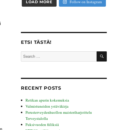
Follow on Instagram
LOAD MORE
i
ETSI TÄSTÄ!
SEARCH
Search
for:
RECENT POSTS
Retikan apurin kokemuksia
Valmistuneiden ystäväkirja
Perusterveydenhuollon maisteriharjoittelu
Terveystalolla
Fuksivuoden fiiliksiä
in