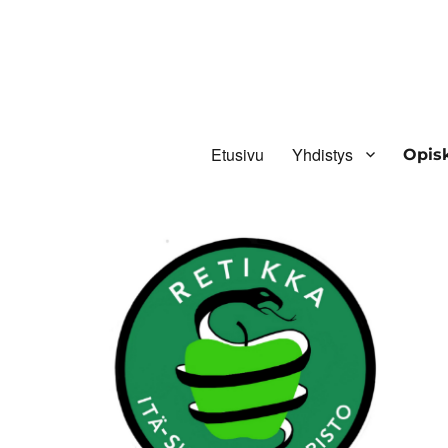
Retikka ry
Etusivu
Yhdistys
Opis