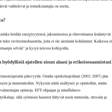
päivät vaihtelevat ja toimeksiantajia on useita.
ta?
 kuinka heidän energisyytensä, jaksamisensa ja elinvoimansa lisääntyvät
n tulee ravitsemushaasteita, joita ei ole aiemmin kohdannut. Kaikessa e
otetaanpa selvää” ja kysyä neuvoa kollegoilta.
a hyödyllisiä ajatellen sinun alaasi ja erikoisosaamistasi
semusterapeutin pätevyyttä. Omilta opiskeluajoiltani (2002–2007) jäin
n ja tunnetaitoihin. Nykyisin näitä sisältynee jo opintoihin, mutta
n valmentajan opintoja. EFT-ohjaajan ja mindfulness-
kaluja, sillä syömisen haasteet liittyvät usein tunteisiin, stressiin ja