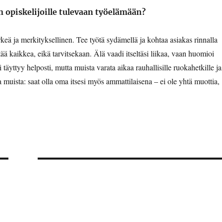
n opiskelijoille tulevaan työelämään?
rkeä ja merkityksellinen. Tee työtä sydämellä ja kohtaa asiakas rinnalla
ää kaikkea, eikä tarvitsekaan. Älä vaadi itseltäsi liikaa, vaan huomioi
 täyttyy helposti, mutta muista varata aikaa rauhallisille ruokahetkille ja
 Ja muista: saat olla oma itsesi myös ammattilaisena – ei ole yhtä muottia,