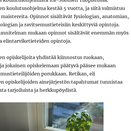
ä koulutusohjelmista Itä-Suomen Yliopistossa.
n koulutusohjelma kestää 5 vuotta, ja siitä valmistuu
 maistereita. Opinnot sisältävät fysiologian, anatomian,
logian ja ravitsemustieteisiin keskittyviä opintoja.
unnitelman mukaan opinnot sisältävät enemmän myös
ia elintarviketieteiden opintoja.
n opiskelijoita yhdistää kiinnostus ruokaan,
ja jokainen opiskelemaan päätyvä pääsee mukaan
mustieteilijöiden porukkaan. Retikan, eli
en opiskelijoiden ainejärjestön tapahtumat tunnistaa
sta tarjoiluista ja herkkupöydistä.