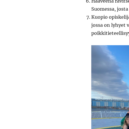
Haaveena ravits
Suomessa, josta 
Kuopio opiskeli
jossa on lyhyet 
poikkitieteellis