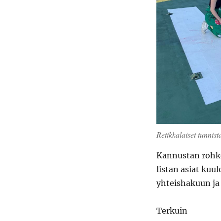
Retikkalaiset tunnist
Kannustan rohke
listan asiat kuu
yhteishakuun ja
Terkuin