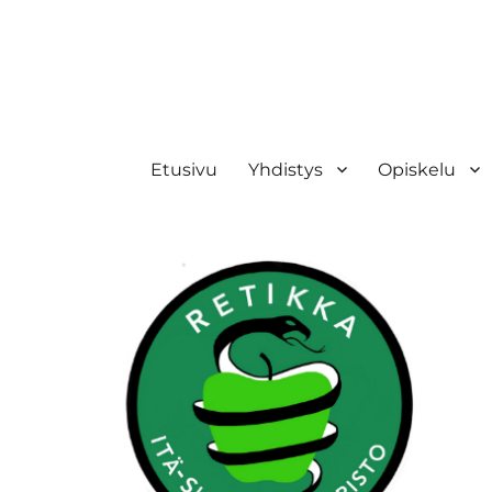
Retikka ry
Etusivu
Yhdistys
Opiskelu