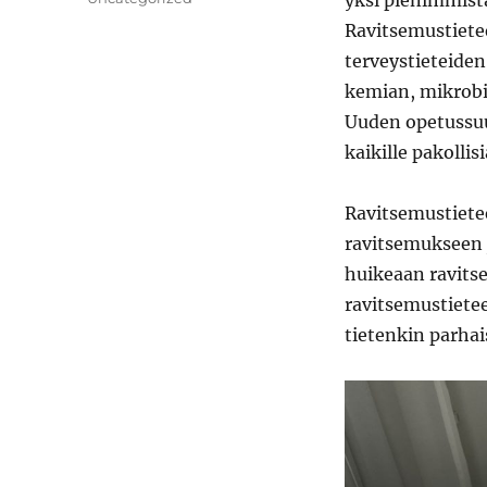
yksi pienimmist
Ravitsemustietee
terveystieteiden
kemian, mikrobio
Uuden opetussu
kaikille pakollis
Ravitsemustietee
ravitsemukseen 
huikeaan ravitse
ravitsemustiete
tietenkin parhai