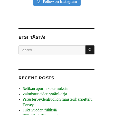
Follow on Instagram
ETSI TÄSTÄ!
SEARCH
Search
for:
RECENT POSTS
Retikan apurin kokemuksia
Valmistuneiden ystäväkirja
Perusterveydenhuollon maisteriharjoittelu
Terveystalolla
Fuksivuoden fiiliksiä