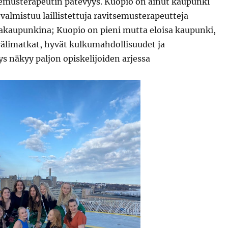
emusterapeutin pätevyys. Kuopio on ainut kaupunki
valmistuu laillistettuja ravitsemusterapeutteja
jakaupunkina; Kuopio on pieni mutta eloisa kaupunki,
välimatkat, hyvät kulkumahdollisuudet ja
yys näkyy paljon opiskelijoiden arjessa