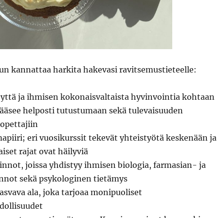
nun kannattaa harkita hakevasi ravitsemustieteelle:
yttä ja ihmisen kokonaisvaltaista hyvinvointia kohtaan
 pääsee helposti tutustumaan sekä tulevaisuuden
 opettajiin
mapiiri; eri vuosikurssit tekevät yhteistyötä keskenään ja
iset rajat ovat häilyviä
nnot, joissa yhdistyy ihmisen biologia, farmasian- ja
innot sekä psykologinen tietämys
svava ala, joka tarjoaa monipuoliset
dollisuudet