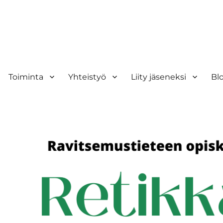
Toiminta
Yhteistyö
Liity jäseneksi
Bl