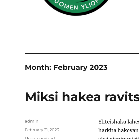
Month:
February 2023
Miksi hakea ravit
Author
admin
Yhteishaku lähes
Posted
February 21, 2023
harkita hakevan
on
Categories
Uncategorized