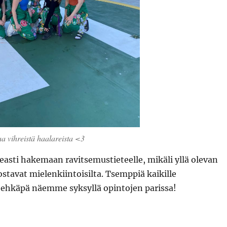
aa vihreistä haalareista <3
asti hakemaan ravitsemustieteelle, mikäli yllä olevan
lostavat mielenkiintoisilta. Tsemppiä kaikille
 ehkäpä näemme syksyllä opintojen parissa!