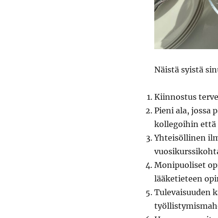
Näistä syistä si
Kiinnostus terve
Pieni ala, jossa
kollegoihin että
Yhteisöllinen il
vuosikurssikohta
Monipuoliset opi
lääketieteen op
Tulevaisuuden ka
työllistymismah