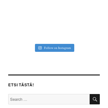
Follow on Instagram
ETSI TÄSTÄ!
SE
Search
for: