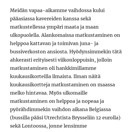
Meidän vapaa-aikamme vaihdossa kului
pääasiassa kavereiden kanssa sekä
matkustellessa ympäri maata ja maan
ulkopuolella. Alankomaissa matkustaminen on
helppoa kattavan ja toimivan juna- ja
bussiverkoston ansiosta. Hyödynsimmekin tätä
ahkerasti erityisesti viikonloppuisin, jolloin
matkustaminen oli hankkimillamme
kuukausikorteilla ilmaista. Ilman näitä
kuukausikortteja matkustaminen on maassa
melko hintavaa. Myös ulkomaille
matkustaminen on helppoa ja nopeaa ja
pyörähdimmekin vaihdon aikana Belgiassa
(bussilla pääsi Utrechtista Brysseliin 12 eurolla)
sekä Lontoossa, jonne lensimme