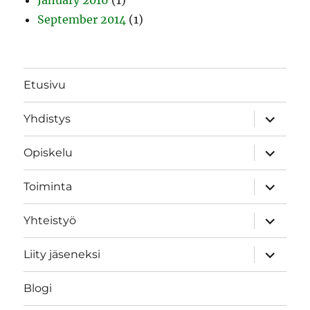
September 2014
(1)
Etusivu
expand
Yhdistys
child
menu
expand
Opiskelu
child
menu
expand
Toiminta
child
menu
expand
Yhteistyö
child
menu
expand
Liity jäseneksi
child
menu
Blogi