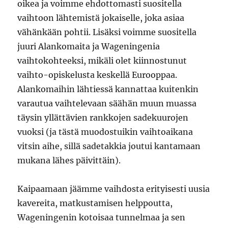
oikea ja voimme ehdottomasti suositella
vaihtoon lähtemistä jokaiselle, joka asiaa
vähänkään pohtii. Lisäksi voimme suositella
juuri Alankomaita ja Wageningenia
vaihtokohteeksi, mikäli olet kiinnostunut
vaihto-opiskelusta keskellä Eurooppaa.
Alankomaihin lähtiessä kannattaa kuitenkin
varautua vaihtelevaan säähän muun muassa
täysin yllättävien rankkojen sadekuurojen
vuoksi (ja tästä muodostuikin vaihtoaikana
vitsin aihe, sillä sadetakkia joutui kantamaan
mukana lähes päivittäin).
Kaipaamaan jäämme vaihdosta erityisesti uusia
kavereita, matkustamisen helppoutta,
Wageningenin kotoisaa tunnelmaa ja sen