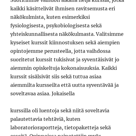
kaikki käsittelivät ihmisen ravitsemusta eri
näkökulmista, kuten esimerkiksi
fysiologisesta, psykobiologisesta sekä
yhteiskunnallisesta näkökulmasta. Valitsimme
kyseiset kurssit kiinnostuksen sekä aiempien
opintojemme perusteella, jotta vaihdossa
suoritetut kurssit tukisivat ja syventäisivät jo
aiemmin opiskeltuja kokonaisuuksia. Kaikki
kurssit sisälsivät siis sekä tuttua asiaa
aiemmilta kursseilta että uutta syventävää ja
soveltavaa asiaa. Jokaisella
kurssilla oli luentoja sekä niitä soveltavia
palautettavia tehtäviä, kuten
laboratorioraportteja, tietopaketteja sekä
esseitä. Opinnoissa painotettiin myös