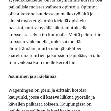
paikallisia maisterivaiheen opintoja. Opinnot
olivat kokonaisuudessaan melko työläitä ja
aluksi myös englannin kielellä opiskelu
haastoi, mutta hyvällä aikataulutuksella
kursseista selvittiin kunnialla. Meitä peloteltiin
kurssien vaikeudella, mikä sai meidät
jännittämään, mutta näin jälkikäteen
ajateltuna tenttien ja kurssien läpipääsy ei ollut
niin vaikeaa kuin meille kerrottiin.
Asuminen ja arkielämää
Wageningen on pieni ja erittäin kotoisa
kaupunki, jossa oli kätevä liikkua pyörällä ja
kävellen paikasta toiseen. Kaupungissa on
kaikki tarpeellinen ja heti keskustan