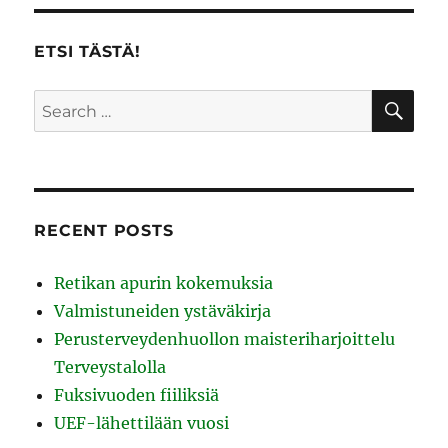
ETSI TÄSTÄ!
SE
Search
for:
RECENT POSTS
Retikan apurin kokemuksia
Valmistuneiden ystäväkirja
Perusterveydenhuollon maisteriharjoittelu
Terveystalolla
Fuksivuoden fiiliksiä
UEF-lähettilään vuosi