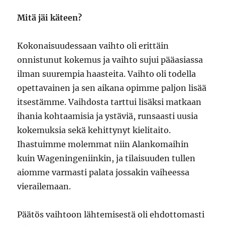
Mitä jäi käteen?
Kokonaisuudessaan vaihto oli erittäin
onnistunut kokemus ja vaihto sujui pääasiassa
ilman suurempia haasteita. Vaihto oli todella
opettavainen ja sen aikana opimme paljon lisää
itsestämme. Vaihdosta tarttui lisäksi matkaan
ihania kohtaamisia ja ystäviä, runsaasti uusia
kokemuksia sekä kehittynyt kielitaito.
Ihastuimme molemmat niin Alankomaihin
kuin Wageningeniinkin, ja tilaisuuden tullen
aiomme varmasti palata jossakin vaiheessa
vierailemaan.
Päätös vaihtoon lähtemisestä oli ehdottomasti