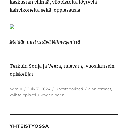
keskustan vilinää, yliopistolta löytyviä
kahvikoneita sekä joppiesausia.
Meidän uusi ystävä Nijmegenistä
Terkuin Sonja ja Veera, tulevat 4. vuosikurssin
opiskelijat
Author
Posted
Categories
Tags
admin
July 31, 2024
Uncategorized
alankomaat
,
on
vaihto-opiskelu
,
wageningen
YHTEISTYÖSSÄ