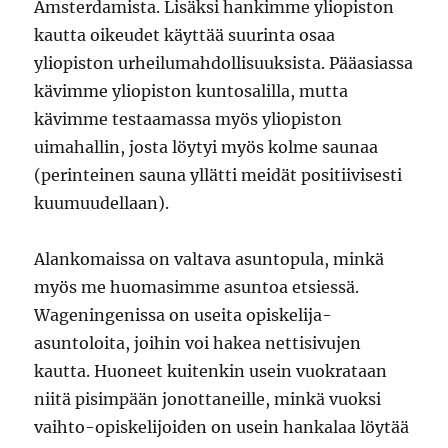
Amsterdamista. Lisäksi hankimme yliopiston
kautta oikeudet käyttää suurinta osaa
yliopiston urheilumahdollisuuksista. Pääasiassa
kävimme yliopiston kuntosalilla, mutta
kävimme testaamassa myös yliopiston
uimahallin, josta löytyi myös kolme saunaa
(perinteinen sauna yllätti meidät positiivisesti
kuumuudellaan).
Alankomaissa on valtava asuntopula, minkä
myös me huomasimme asuntoa etsiessä.
Wageningenissa on useita opiskelija-
asuntoloita, joihin voi hakea nettisivujen
kautta. Huoneet kuitenkin usein vuokrataan
niitä pisimpään jonottaneille, minkä vuoksi
vaihto-opiskelijoiden on usein hankalaa löytää