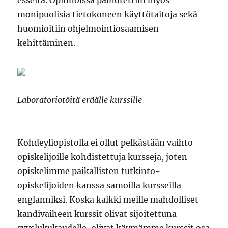
monipuolisia tietokoneen käyttötaitoja sekä
huomioitiin ohjelmointiosaamisen
kehittäminen.
Laboratoriotöitä eräälle kurssille
Kohdeyliopistolla ei ollut pelkästään vaihto-
opiskelijoille kohdistettuja kursseja, joten
opiskelimme paikallisten tutkinto-
opiskelijoiden kanssa samoilla kursseilla
englanniksi. Koska kaikki meille mahdolliset
kandivaiheen kurssit olivat sijoitettuna
syyslukukaudelle, olivat käymämme kurssit osa