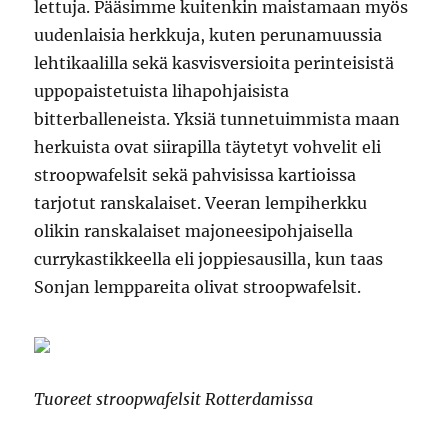
lettuja. Pääsimme kuitenkin maistamaan myös
uudenlaisia herkkuja, kuten perunamuussia
lehtikaalilla sekä kasvisversioita perinteisistä
uppopaistetuista lihapohjaisista
bitterballeneista. Yksiä tunnetuimmista maan
herkuista ovat siirapilla täytetyt vohvelit eli
stroopwafelsit sekä pahvisissa kartioissa
tarjotut ranskalaiset. Veeran lempiherkku
olikin ranskalaiset majoneesipohjaisella
currykastikkeella eli joppiesausilla, kun taas
Sonjan lemppareita olivat stroopwafelsit.
Tuoreet stroopwafelsit Rotterdamissa