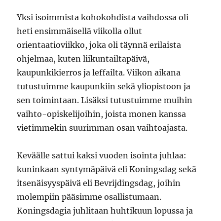
Yksi isoimmista kohokohdista vaihdossa oli
heti ensimmäisellä viikolla ollut
orientaatioviikko, joka oli täynnä erilaista
ohjelmaa, kuten liikuntailtapäivä,
kaupunkikierros ja leffailta. Viikon aikana
tutustuimme kaupunkiin sekä yliopistoon ja
sen toimintaan. Lisäksi tutustuimme muihin
vaihto-opiskelijoihin, joista monen kanssa
vietimmekin suurimman osan vaihtoajasta.
Keväälle sattui kaksi vuoden isointa juhlaa:
kuninkaan syntymäpäivä eli Koningsdag sekä
itsenäisyyspäivä eli Bevrijdingsdag, joihin
molempiin pääsimme osallistumaan.
Koningsdagia juhlitaan huhtikuun lopussa ja