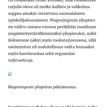
tarjolla oleva oli melko kallista ja valikoima
suppea ainakin verrattuna suomalaiseen
opiskelijalounaaseen. Wageningenin yliopisto
on valittu useana vuonna peräkkäin maailman
ympäristöystävällisimmäksi yliopistoksi, mikä
iloksemme näkyi myös ruokatarjonnassa, sillä
useimmiten oli mahdollisuus valita lounaaksi
myös kasvisruokaa sekä vegaanisia
vaihtoehtoja.
Wageningenin yliopiston päärakennus
Suoritimme vaihdon aikana neljä kurssia, jotka