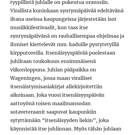
tyypillistä juhlalle on pukeutua oranssiin.
Virallista kuninkaan syntymäpäivää edeltävänä
iltana useissa kaupungeissa järjestetään isot
musiikkifestivaalit, kun taas itse
syntymäpäivänä on rauhallisempaa ohjelmaa ja
ihmiset kiertelevät mm. kaduille pystytetyillä
kirpputoreilla. Itsenäisyyspäivää puolestaan
juhlitaan toukokuun ensimmäisenä
viikonloppuna. Juhlan pääpaikka on
Wageningen, jossa maan viralliset
itsenäistymisasiakirjat allekirjoitettiin
aikoinaan. Joka vuosi itsenäisyyspäivän
aattoyönä toisen maailmansodan
sotaveteraanit saapuvat kaupunkiin
sytyttämään “itsenäisyyden liekin”, joka
käynnistää itse juhlinnan. Myös tähän juhlaan