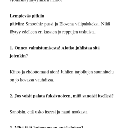
Lempieväs pitkiin
päiviin:
Smoothie pussi ja Elovena välipalakeksi. Niitä
löytyy edelleen eri kassien ja reppujen taskuista.
1. Onnea valmistumisesta! Aiotko juhlistaa sitä
jotenkin?
Kiitos ja ehdottomasti aion! Juhlien tarjoilujen suunnittelu
on jo kovassa vauhdissa.
2. ⁠Jos voisit palata fuksivuoteen, mitä sanoisit itsellesi?
Sanoisin, että usko itseesi ja nauti matkasta.
3. Mitä jäät kaipaamaan opiskeluissa?