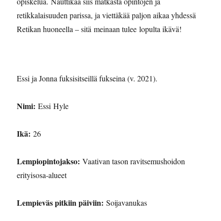
opiskelua. Nauttikaa siis matkasta opintojen ja
retikkalaisuuden parissa, ja viettäkää paljon aikaa yhdessä
Retikan huoneella – sitä meinaan tulee lopulta ikävä!
Essi ja Jonna fuksisitseillä fukseina (v. 2021).
Nimi:
Essi Hyle
Ikä:
26
Lempiopintojakso:
Vaativan tason ravitsemushoidon
erityisosa-alueet
Lempieväs pitkiin päiviin:
Soijavanukas