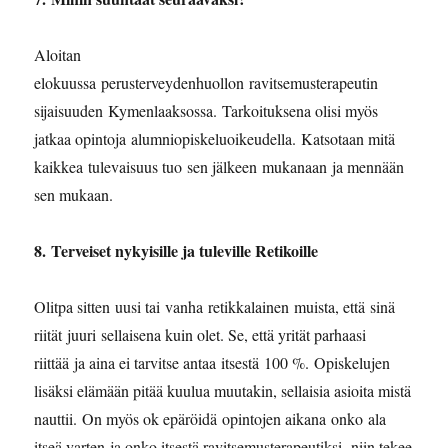
Aloitan
elokuussa perusterveydenhuollon ravitsemusterapeutin
sijaisuuden Kymenlaaksossa. Tarkoituksena olisi myös
jatkaa opintoja alumniopiskeluoikeudella. Katsotaan mitä
kaikkea tulevaisuus tuo sen jälkeen mukanaan ja mennään
sen mukaan.
8. ⁠Terveiset nykyisille ja tuleville Retikoille
Olitpa sitten uusi tai vanha retikkalainen muista, että sinä
riität juuri sellaisena kuin olet. Se, että yrität parhaasi
riittää ja aina ei tarvitse antaa itsestä 100 %. Opiskelujen
lisäksi elämään pitää kuulua muutakin, sellaisia asioita mistä
nauttii. On myös ok epäröidä opintojen aikana onko ala
itseä varten ja onko itsestä ravitsemusterapeutiksi, niin tekee