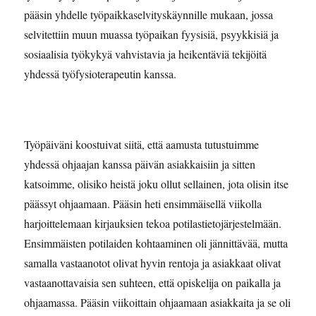
pääsin yhdelle työpaikkaselvityskäynnille mukaan, jossa
selvitettiin muun muassa työpaikan fyysisiä, psyykkisiä ja
sosiaalisia työkykyä vahvistavia ja heikentäviä tekijöitä
yhdessä työfysioterapeutin kanssa.
Työpäiväni koostuivat siitä, että aamusta tutustuimme
yhdessä ohjaajan kanssa päivän asiakkaisiin ja sitten
katsoimme, olisiko heistä joku ollut sellainen, jota olisin itse
päässyt ohjaamaan. Pääsin heti ensimmäisellä viikolla
harjoittelemaan kirjauksien tekoa potilastietojärjestelmään.
Ensimmäisten potilaiden kohtaaminen oli jännittävää, mutta
samalla vastaanotot olivat hyvin rentoja ja asiakkaat olivat
vastaanottavaisia sen suhteen, että opiskelija on paikalla ja
ohjaamassa. Pääsin viikoittain ohjaamaan asiakkaita ja se oli