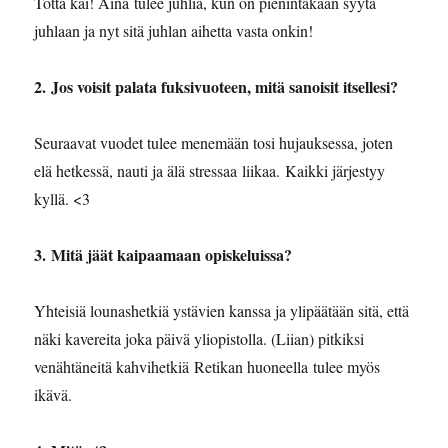
Totta kai! Aina tulee juhlia, kun on pienintäkään syytä
juhlaan ja nyt sitä juhlan aihetta vasta onkin!
2. ⁠⁠Jos voisit palata fuksivuoteen, mitä sanoisit itsellesi?
Seuraavat vuodet tulee menemään tosi hujauksessa, joten
elä hetkessä, nauti ja älä stressaa liikaa. Kaikki järjestyy
kyllä. <3
3. ⁠⁠Mitä jäät kaipaamaan opiskeluissa?
Yhteisiä lounashetkiä ystävien kanssa ja ylipäätään sitä, että
näki kavereita joka päivä yliopistolla. (Liian) pitkiksi
venähtäneitä kahvihetkiä Retikan huoneella tulee myös
ikävä.