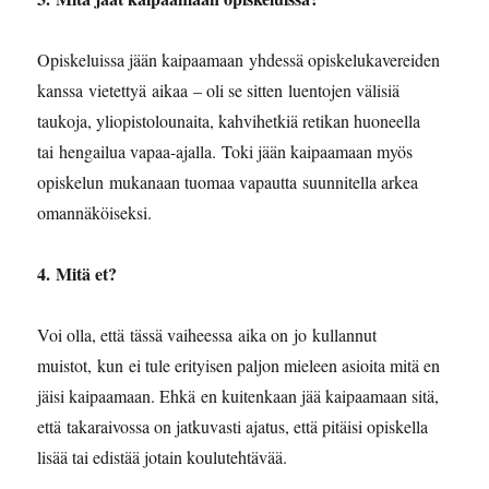
Opiskeluissa jään kaipaamaan yhdessä opiskelukavereiden
kanssa vietettyä aikaa – oli se sitten luentojen välisiä
taukoja, yliopistolounaita, kahvihetkiä retikan huoneella
tai hengailua vapaa-ajalla. Toki jään kaipaamaan myös
opiskelun mukanaan tuomaa vapautta suunnitella arkea
omannäköiseksi.
4. Mitä et?
Voi olla, että tässä vaiheessa aika on jo kullannut
muistot, kun ei tule erityisen paljon mieleen asioita mitä en
jäisi kaipaamaan. Ehkä en kuitenkaan jää kaipaamaan sitä,
että takaraivossa on jatkuvasti ajatus, että pitäisi opiskella
lisää tai edistää jotain koulutehtävää.