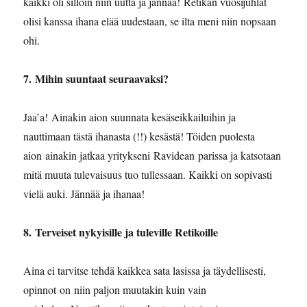
kaikki oli silloin niin uutta ja jännää! Retikan vuosijuhlat
olisi kanssa ihana elää uudestaan, se ilta meni niin nopsaan
ohi.
7.
Mihin suuntaat seuraavaksi?
⁠Jaa’a! Ainakin aion suunnata kesäseikkailuihin ja
nauttimaan tästä ihanasta (!!) kesästä! Töiden puolesta
aion ainakin jatkaa yritykseni Ravidean parissa ja katsotaan
mitä muuta tulevaisuus tuo tullessaan. Kaikki on sopivasti
vielä auki. Jännää ja ihanaa!
8. ⁠⁠Terveiset nykyisille ja tuleville Retikoille
Aina ei tarvitse tehdä kaikkea sata lasissa ja täydellisesti,
opinnot on niin paljon muutakin kuin vain