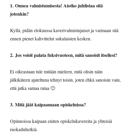
1. Onnea valmistumisesta! Aiotko juhlistaa sitä
jotenkin?
Kyllä, pidän elokuussa kaverivalmistujaiset ja varmaan sitä
ennen pienet kahvittelut sukulaisten kesken.
2. ⁠Jos voisit palata fuksivuoteen, mitä sanoisit itsellesi?
Ei oikeastaan tule mitään mieleen, mitä olisin näin
jälkikäteen ajateltuna tehnyt toisin, joten ehkä sanoisin vain,
että jatka samaa rataa 🙂
3. ⁠Mitä jäät kaipaamaan opiskeluissa?
Opinnoissa kaipaan eniten opiskelukavereita ja yhteisiä
ruokailuhetkiä.