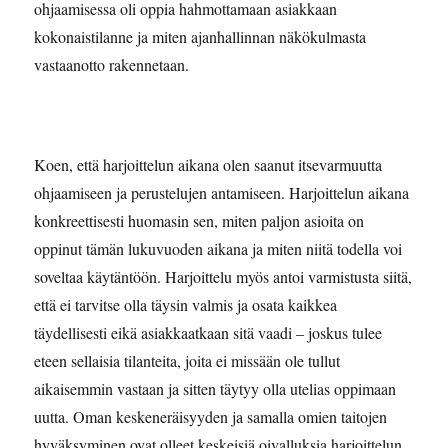
ohjaamisessa oli oppia hahmottamaan asiakkaan
kokonaistilanne ja miten ajanhallinnan näkökulmasta
vastaanotto rakennetaan.
Koen, että harjoittelun aikana olen saanut itsevarmuutta
ohjaamiseen ja perustelujen antamiseen. Harjoittelun aikana
konkreettisesti huomasin sen, miten paljon asioita on
oppinut tämän lukuvuoden aikana ja miten niitä todella voi
soveltaa käytäntöön. Harjoittelu myös antoi varmistusta siitä,
että ei tarvitse olla täysin valmis ja osata kaikkea
täydellisesti eikä asiakkaatkaan sitä vaadi – joskus tulee
eteen sellaisia tilanteita, joita ei missään ole tullut
aikaisemmin vastaan ja sitten täytyy olla utelias oppimaan
uutta. Oman keskeneräisyyden ja samalla omien taitojen
hyväksyminen ovat olleet keskeisiä oivalluksia harjoittelun