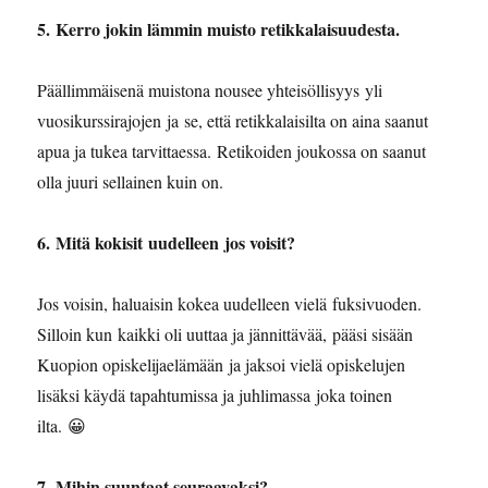
5. ⁠Kerro jokin lämmin muisto retikkalaisuudesta.
Päällimmäisenä muistona nousee yhteisöllisyys yli
vuosikurssirajojen ja se, että retikkalaisilta on aina saanut
apua ja tukea tarvittaessa. Retikoiden joukossa on saanut
olla juuri sellainen kuin on.
6. Mitä kokisit uudelleen jos voisit?
Jos voisin, haluaisin kokea uudelleen vielä fuksivuoden.
Silloin kun kaikki oli uuttaa ja jännittävää, pääsi sisään
Kuopion opiskelijaelämään ja jaksoi vielä opiskelujen
lisäksi käydä tapahtumissa ja juhlimassa joka toinen
ilta. 😀
7. Mihin suuntaat seuraavaksi?