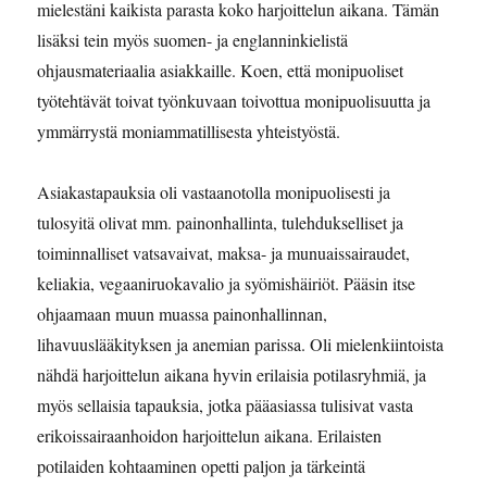
mielestäni kaikista parasta koko harjoittelun aikana. Tämän
lisäksi tein myös suomen- ja englanninkielistä
ohjausmateriaalia asiakkaille. Koen, että monipuoliset
työtehtävät toivat työnkuvaan toivottua monipuolisuutta ja
ymmärrystä moniammatillisesta yhteistyöstä.
Asiakastapauksia oli vastaanotolla monipuolisesti ja
tulosyitä olivat mm. painonhallinta, tulehdukselliset ja
toiminnalliset vatsavaivat, maksa- ja munuaissairaudet,
keliakia, vegaaniruokavalio ja syömishäiriöt. Pääsin itse
ohjaamaan muun muassa painonhallinnan,
lihavuuslääkityksen ja anemian parissa. Oli mielenkiintoista
nähdä harjoittelun aikana hyvin erilaisia potilasryhmiä, ja
myös sellaisia tapauksia, jotka pääasiassa tulisivat vasta
erikoissairaanhoidon harjoittelun aikana. Erilaisten
potilaiden kohtaaminen opetti paljon ja tärkeintä