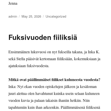
Jenna
Author
Posted
Categories
admin
May 25, 2026
Uncategorized
on
Fuksivuoden fiiliksiä
Ensimmäinen lukuvuosi on nyt fukseilla takana, ja Inka K.
sekä Stella pääsivät kertomaan fiiliksiään, kokemuksiaan ja
ajatuksiaan fuksivuodesta.
Mitkä ovat päällimmäiset fiilikset kuluneesta vuodesta?
Inka: Nyt ekan vuoden opiskelujen jälkeen ja kesäloman
juuri alettua olen havahtunut kuinka usein selaan kuluneen
vuoden kuvia ja palaan takaisin ihaniin hetkiin. Niin
tapahtumiin kuin ihan arkeenkin. Päällimmäisenä fiiliksenä