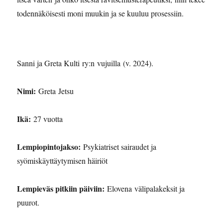
todennäköisesti moni muukin ja se kuuluu prosessiin.
Sanni ja Greta Kulti ry:n vujuilla (v. 2024).
Nimi:
Greta Jetsu
Ikä:
27 vuotta
Lempiopintojakso:
Psykiatriset sairaudet ja
syömiskäyttäytymisen häiriöt
Lempieväs pitkiin päiviin:
Elovena välipalakeksit ja
puurot.