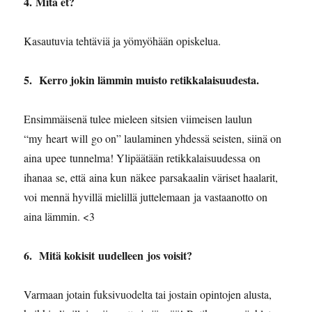
4. ⁠⁠Mitä et?
Kasautuvia tehtäviä ja yömyöhään opiskelua.
5. Kerro jokin lämmin muisto retikkalaisuudesta.
Ensimmäisenä tulee mieleen sitsien viimeisen laulun
“my heart will go on” laulaminen yhdessä seisten, siinä on
aina upee tunnelma! Ylipäätään retikkalaisuudessa on
ihanaa se, että aina kun näkee parsakaalin väriset haalarit,
voi mennä hyvillä mielillä juttelemaan ja vastaanotto on
aina lämmin. <3
6. ⁠ Mitä kokisit uudelleen jos voisit?
Varmaan jotain fuksivuodelta tai jostain opintojen alusta,