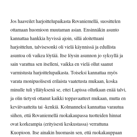
Jos haaveilet harjoittelupaikasta Rovaniemellä, suosittelen
ottamaan huomioon muutaman asian. Ensinnäkin asunto
kannattaa hankkia hyvissä ajoin, sillä aloitettuani
harjoittelun, talvisesonki oli vielä käynnissä ja edullista
asuntoa oli vaikea löytää. Itse löysin asunnon jo syksyllä ja
sain varattua sen itselleni, vaikka en vielä ollut saanut
varmistusta harjoittelupaikasta. Toiseksi kannattaa myös
varata monipuolisesti erilaista vaatetusta mukaan, koska
minulle tuli yllätyksenä se, ettei Lapissa ollutkaan enää talvi,
ja olin tietysti ottanut kaikki toppavaatteet mukaan, mutta en
kevätvaatteita tai -kenkiä. Kolmanneksi kannattaa varautua
siihen, että Rovaniemellä ruokakaupassa tuotteiden hinnat
ovat korkeampia (erityisesti keskustassa) verrattuna
Kuopioon. Itse ainakin huomasin sen, että ruokakauppaan