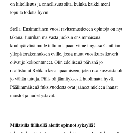
on kiitollisuus ja onnellisuus siitä, kuinka kaikki meni
lopulta todella hyvin.
Stella: Ensimmäinen vuosi ravitsemustieteen opintoja on nyt
takana. Juurihan mä vasta juoksin ensimmäisenä
koulupäivänä mulle tuttuun tapaan viime tingassa Canthian
yliopistorakennuksen oville, jossa muut vuosikurssikaverit
olivat jo kokoontuneet. Olin edellisenä päivänä jo
osallistunut Retikan kesätapaamiseen, joten osa kasvoista oli
jo vähän tuttuja. Fiilis oli jännityksestä huolimatta hyvä.
Päällimmäisenä fuksivuodesta ovat jääneet mieleen ihanat
muistot ja uudet ystävät.
Millaisilla fiiliksillä aloitit opinnot syksyllä?