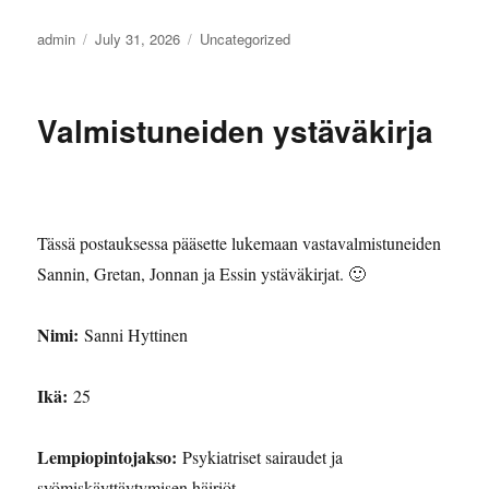
Author
Posted
Categories
admin
July 31, 2026
Uncategorized
on
Valmistuneiden ystäväkirja
Tässä postauksessa pääsette lukemaan vastavalmistuneiden
Sannin, Gretan, Jonnan ja Essin ystäväkirjat. 🙂
Nimi:
Sanni Hyttinen
Ikä:
25
Lempiopintojakso:
Psykiatriset sairaudet ja
syömiskäyttäytymisen häiriöt