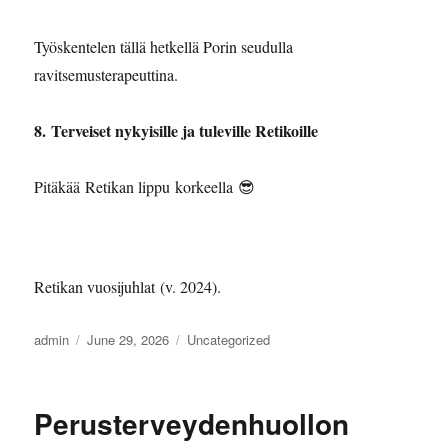
Työskentelen tällä hetkellä Porin seudulla
ravitsemusterapeuttina.
8. ⁠Terveiset nykyisille ja tuleville Retikoille
Pitäkää Retikan lippu korkeella 😎
Retikan vuosijuhlat (v. 2024).
Author
Posted
Categories
admin
June 29, 2026
Uncategorized
on
Perusterveydenhuollon