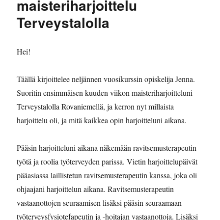
maisteriharjoittelu
Terveystalolla
Hei!
Täällä kirjoittelee neljännen vuosikurssin opiskelija Jenna.
Suoritin ensimmäisen kuuden viikon maisteriharjoitteluni
Terveystalolla Rovaniemellä, ja kerron nyt millaista
harjoittelu oli, ja mitä kaikkea opin harjoitteluni aikana.
Pääsin harjoitteluni aikana näkemään ravitsemusterapeutin
työtä ja roolia työterveyden parissa. Vietin harjoittelupäivät
pääasiassa laillistetun ravitsemusterapeutin kanssa, joka oli
ohjaajani harjoittelun aikana. Ravitsemusterapeutin
vastaanottojen seuraamisen lisäksi pääsin seuraamaan
työterveysfysiotefapeutin ja -hoitajan vastaanottoja. Lisäksi