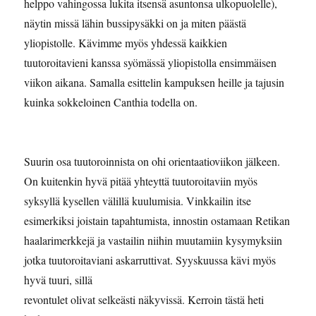
helppo vahingossa lukita itsensä asuntonsa ulkopuolelle),
näytin missä lähin bussipysäkki on ja miten päästä
yliopistolle. Kävimme myös yhdessä kaikkien
tuutoroitavieni kanssa syömässä yliopistolla ensimmäisen
viikon aikana. Samalla esittelin kampuksen heille ja tajusin
kuinka sokkeloinen Canthia todella on.
Suurin osa tuutoroinnista on ohi orientaatioviikon jälkeen.
On kuitenkin hyvä pitää yhteyttä tuutoroitaviin myös
syksyllä kysellen välillä kuulumisia. Vinkkailin itse
esimerkiksi joistain tapahtumista, innostin ostamaan Retikan
haalarimerkkejä ja vastailin niihin muutamiin kysymyksiin
jotka tuutoroitaviani askarruttivat. Syyskuussa kävi myös
hyvä tuuri, sillä
revontulet olivat selkeästi näkyvissä. Kerroin tästä heti