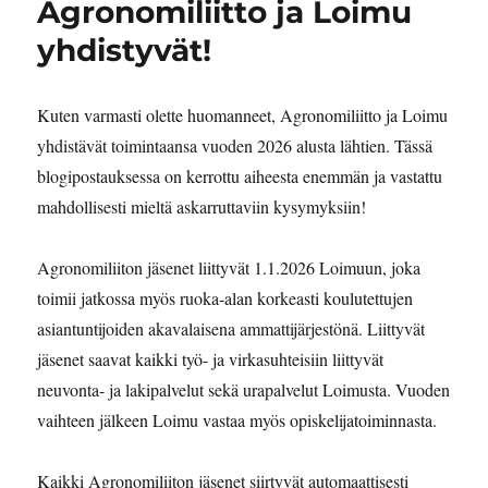
Agronomiliitto ja Loimu
yhdistyvät!
Kuten varmasti olette huomanneet, Agronomiliitto ja Loimu
yhdistävät toimintaansa vuoden 2026 alusta lähtien. Tässä
blogipostauksessa on kerrottu aiheesta enemmän ja vastattu
mahdollisesti mieltä askarruttaviin kysymyksiin!
Agronomiliiton jäsenet liittyvät 1.1.2026 Loimuun, joka
toimii jatkossa myös ruoka-alan korkeasti koulutettujen
asiantuntijoiden akavalaisena ammattijärjestönä. Liittyvät
jäsenet saavat kaikki työ- ja virkasuhteisiin liittyvät
neuvonta- ja lakipalvelut sekä urapalvelut Loimusta. Vuoden
vaihteen jälkeen Loimu vastaa myös opiskelijatoiminnasta.
Kaikki Agronomiliiton jäsenet siirtyvät automaattisesti