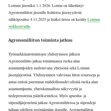
Loimun jäseniksi 1.1.2026. Loimu on lähettänyt
Agronomiliiton jäsenille lisätietoa jäsenyydestä
sähköpostitse 4.11.2025 ja lisäksi tietoa on kerätty
Loimun
verkkosivuille
.
Agronomiliiton toiminta jatkuu
Työmarkkinatoimintojen yhdistymisen jälkeen
Agronomiliitto jatkaa toimintaansa ruoka-alan
asiantuntijoiden uudistuvana yhteisönä sekä Loimun
jäsenjärjestönä. Yhdistyminen vahvistaa liiton resursseja ja
antaa entistä paremmat mahdollisuudet edistää ruoka-alan
asiantuntijuutta, yhteiskunnallista näkyvyyttä ja
tiedeperusteista päätöksentekoa. Myös apuraha- ja
stipendijärjestelmä jatkuu Agronomiliitossa ja stipendejä
tullaan edelleen myöntämään jäsenille. Agronomiliiton