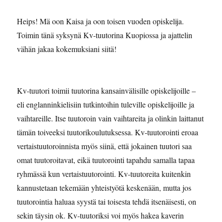
Heips! Mä oon Kaisa ja oon toisen vuoden opiskelija.
Toimin tänä syksynä Kv-tuutorina Kuopiossa ja ajattelin
vähän jakaa kokemuksiani siitä!
Kv-tuutori toimii tuutorina kansainvälisille opiskelijoille –
eli englanninkielisiin tutkintoihin tuleville opiskelijoille ja
vaihtareille. Itse tuutoroin vain vaihtareita ja olinkin laittanut
tämän toiveeksi tuutorikoulutuksessa. Kv-tuutorointi eroaa
vertaistuutoroinnista myös siinä, että jokainen tuutori saa
omat tuutoroitavat, eikä tuutorointi tapahdu samalla tapaa
ryhmässä kun vertaistuutorointi. Kv-tuutoreita kuitenkin
kannustetaan tekemään yhteistyötä keskenään, mutta jos
tuutorointia haluaa syystä tai toisesta tehdä itsenäisesti, on
sekin täysin ok. Kv-tuutoriksi voi myös hakea kaverin