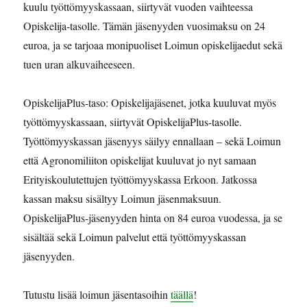
kuulu työttömyyskassaan, siirtyvät vuoden vaihteessa
Opiskelija-tasolle. Tämän jäsenyyden vuosimaksu on 24
euroa, ja se tarjoaa monipuoliset Loimun opiskelijaedut sekä
tuen uran alkuvaiheeseen.
OpiskelijaPlus-taso: Opiskelijajäsenet, jotka kuuluvat myös
työttömyyskassaan, siirtyvät OpiskelijaPlus-tasolle.
Työttömyyskassan jäsenyys säilyy ennallaan – sekä Loimun
että Agronomiliiton opiskelijat kuuluvat jo nyt samaan
Erityiskoulutettujen työttömyyskassa Erkoon. Jatkossa
kassan maksu sisältyy Loimun jäsenmaksuun.
OpiskelijaPlus-jäsenyyden hinta on 84 euroa vuodessa, ja se
sisältää sekä Loimun palvelut että työttömyyskassan
jäsenyyden.
Tutustu lisää loimun jäsentasoihin
täällä
!