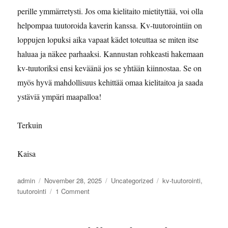
perille ymmärretysti. Jos oma kielitaito mietityttää, voi olla
helpompaa tuutoroida kaverin kanssa. Kv-tuutorointiin on
loppujen lopuksi aika vapaat kädet toteuttaa se miten itse
haluaa ja näkee parhaaksi. Kannustan rohkeasti hakemaan
kv-tuutoriksi ensi keväänä jos se yhtään kiinnostaa. Se on
myös hyvä mahdollisuus kehittää omaa kielitaitoa ja saada
ystäviä ympäri maapalloa!
Terkuin
Kaisa
Author
Posted
Categories
Tags
admin
November 28, 2025
Uncategorized
kv-tuutorointi
,
on
on
tuutorointi
1 Comment
Kokemuksia
Kv-
tuutoroinnista