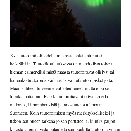
Kv-tuutorointi oli todella mukavaa enkä katunut sitä
hetkeäkään. Tuutorikoulutuksessa on mahdollista toivoa
hieman esimerkiksi mistä maasta tuutoroitavat olisivat tai
haluaako tuutoroida vaihtareita vai tutkinto-opiskelijoita.
Maan suhteen toiveeni eivät toteutuneet, mutta eipä se
lopuksi haitannut. Kaikki tuutoroitavani olivat todella
mukavia, lämminhenkisiä ja innostuneita tulemaan
Suomeen. Koin tuutoroimisen myös merkitykselliseksi ja
uskon sen olleen tärkeää jo sen perusteella, kuinka paljon
kiitosta ja positiivista palautetta sain kaikilta tuutoroitaviltani