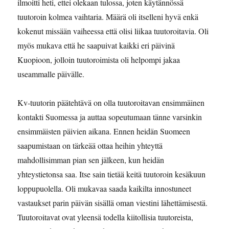
ilmoitti heti, ettei olekaan tulossa, joten käytännössä
tuutoroin kolmea vaihtaria. Määrä oli itselleni hyvä enkä
kokenut missään vaiheessa että olisi liikaa tuutoroitavia. Oli
myös mukava että he saapuivat kaikki eri päivinä
Kuopioon, jolloin tuutoroimista oli helpompi jakaa
useammalle päivälle.
Kv-tuutorin päätehtävä on olla tuutoroitavan ensimmäinen
kontakti Suomessa ja auttaa sopeutumaan tänne varsinkin
ensimmäisten päivien aikana. Ennen heidän Suomeen
saapumistaan on tärkeää ottaa heihin yhteyttä
mahdollisimman pian sen jälkeen, kun heidän
yhteystietonsa saa. Itse sain tietää keitä tuutoroin kesäkuun
loppupuolella. Oli mukavaa saada kaikilta innostuneet
vastaukset parin päivän sisällä oman viestini lähettämisestä.
Tuutoroitavat ovat yleensä todella kiitollisia tuutoreista,