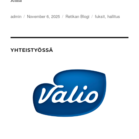
Author
Posted
Categories
Tags
admin
November 6, 2025
Retikan Blogi
fuksit
,
hallitus
on
YHTEISTYÖSSÄ