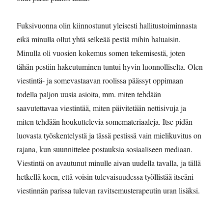
Fuksivuonna olin kiinnostunut yleisesti hallitustoiminnasta
eikä minulla ollut yhtä selkeää pestiä mihin haluaisin.
Minulla oli vuosien kokemus somen tekemisestä, joten
tähän pestiin hakeutuminen tuntui hyvin luonnolliselta. Olen
viestintä- ja somevastaavan roolissa päässyt oppimaan
todella paljon uusia asioita, mm. miten tehdään
saavutettavaa viestintää, miten päivitetään nettisivuja ja
miten tehdään houkuttelevia somemateriaaleja. Itse pidän
luovasta työskentelystä ja tässä pestissä vain mielikuvitus on
rajana, kun suunnittelee postauksia sosiaaliseen mediaan.
Viestintä on avautunut minulle aivan uudella tavalla, ja tällä
hetkellä koen, että voisin tulevaisuudessa työllistää itseäni
viestinnän parissa tulevan ravitsemusterapeutin uran lisäksi.