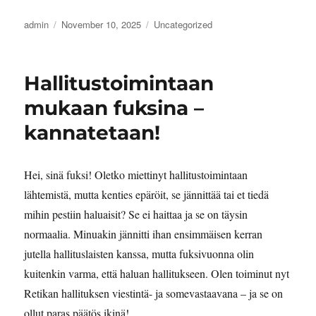
Author
Posted
Categories
admin
November 10, 2025
Uncategorized
on
Hallitustoimintaan
mukaan fuksina –
kannatetaan!
Hei, sinä fuksi! Oletko miettinyt hallitustoimintaan
lähtemistä, mutta kenties epäröit, se jännittää tai et tiedä
mihin pestiin haluaisit? Se ei haittaa ja se on täysin
normaalia. Minuakin jännitti ihan ensimmäisen kerran
jutella hallituslaisten kanssa, mutta fuksivuonna olin
kuitenkin varma, että haluan hallitukseen. Olen toiminut nyt
Retikan hallituksen viestintä- ja somevastaavana – ja se on
ollut paras päätös ikinä!