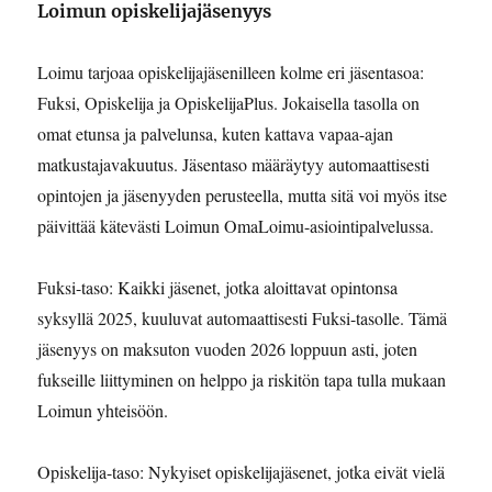
Loimun opiskelijajäsenyys
Loimu tarjoaa opiskelijajäsenilleen kolme eri jäsentasoa:
Fuksi, Opiskelija ja OpiskelijaPlus. Jokaisella tasolla on
omat etunsa ja palvelunsa, kuten kattava vapaa-ajan
matkustajavakuutus. Jäsentaso määräytyy automaattisesti
opintojen ja jäsenyyden perusteella, mutta sitä voi myös itse
päivittää kätevästi Loimun OmaLoimu-asiointipalvelussa.
Fuksi-taso: Kaikki jäsenet, jotka aloittavat opintonsa
syksyllä 2025, kuuluvat automaattisesti Fuksi-tasolle. Tämä
jäsenyys on maksuton vuoden 2026 loppuun asti, joten
fukseille liittyminen on helppo ja riskitön tapa tulla mukaan
Loimun yhteisöön.
Opiskelija-taso: Nykyiset opiskelijajäsenet, jotka eivät vielä