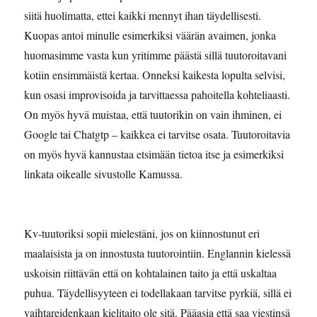
siitä huolimatta, ettei kaikki mennyt ihan täydellisesti.
Kuopas antoi minulle esimerkiksi väärän avaimen, jonka
huomasimme vasta kun yritimme päästä sillä tuutoroitavani
kotiin ensimmäistä kertaa. Onneksi kaikesta lopulta selvisi,
kun osasi improvisoida ja tarvittaessa pahoitella kohteliaasti.
On myös hyvä muistaa, että tuutorikin on vain ihminen, ei
Google tai Chatgtp – kaikkea ei tarvitse osata. Tuutoroitavia
on myös hyvä kannustaa etsimään tietoa itse ja esimerkiksi
linkata oikealle sivustolle Kamussa.
Kv-tuutoriksi sopii mielestäni, jos on kiinnostunut eri
maalaisista ja on innostusta tuutorointiin. Englannin kielessä
uskoisin riittävän että on kohtalainen taito ja että uskaltaa
puhua. Täydellisyyteen ei todellakaan tarvitse pyrkiä, sillä ei
vaihtareidenkaan kielitaito ole sitä. Pääasia että saa viestinsä