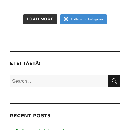
Follow on Instagram
LOAD MORE
ETSI TÄSTÄ!
SE
Search
for:
RECENT POSTS