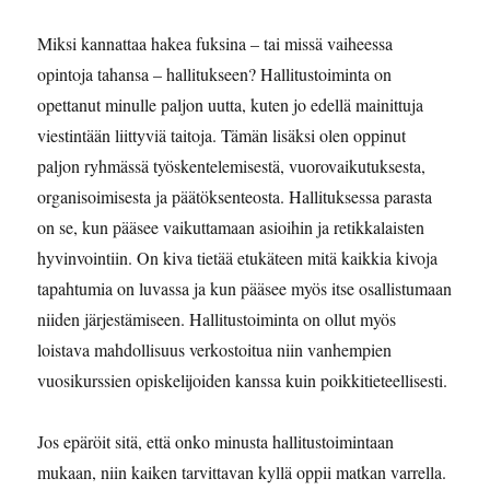
Miksi kannattaa hakea fuksina – tai missä vaiheessa
opintoja tahansa – hallitukseen? Hallitustoiminta on
opettanut minulle paljon uutta, kuten jo edellä mainittuja
viestintään liittyviä taitoja. Tämän lisäksi olen oppinut
paljon ryhmässä työskentelemisestä, vuorovaikutuksesta,
organisoimisesta ja päätöksenteosta. Hallituksessa parasta
on se, kun pääsee vaikuttamaan asioihin ja retikkalaisten
hyvinvointiin. On kiva tietää etukäteen mitä kaikkia kivoja
tapahtumia on luvassa ja kun pääsee myös itse osallistumaan
niiden järjestämiseen. Hallitustoiminta on ollut myös
loistava mahdollisuus verkostoitua niin vanhempien
vuosikurssien opiskelijoiden kanssa kuin poikkitieteellisesti.
Jos epäröit sitä, että onko minusta hallitustoimintaan
mukaan, niin kaiken tarvittavan kyllä oppii matkan varrella.