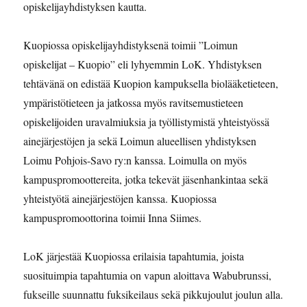
opiskelijayhdistyksen kautta.
Kuopiossa opiskelijayhdistyksenä toimii ”Loimun
opiskelijat – Kuopio” eli lyhyemmin LoK. Yhdistyksen
tehtävänä on edistää Kuopion kampuksella biolääketieteen,
ympäristötieteen ja jatkossa myös ravitsemustieteen
opiskelijoiden uravalmiuksia ja työllistymistä yhteistyössä
ainejärjestöjen ja sekä Loimun alueellisen yhdistyksen
Loimu Pohjois-Savo ry:n kanssa. Loimulla on myös
kampuspromoottereita, jotka tekevät jäsenhankintaa sekä
yhteistyötä ainejärjestöjen kanssa. Kuopiossa
kampuspromoottorina toimii Inna Siimes.
LoK järjestää Kuopiossa erilaisia tapahtumia, joista
suosituimpia tapahtumia on vapun aloittava Wabubrunssi,
fukseille suunnattu fuksikeilaus sekä pikkujoulut joulun alla.