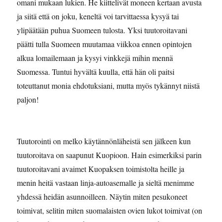
omani mukaan lukien. He kiittelivät moneen kertaan avusta
ja siitä että on joku, keneltä voi tarvittaessa kysyä tai
ylipäätään puhua Suomeen tulosta. Yksi tuutoroitavani
päätti tulla Suomeen muutamaa viikkoa ennen opintojen
alkua lomailemaan ja kysyi vinkkejä mihin mennä
Suomessa. Tuntui hyvältä kuulla, että hän oli paitsi
toteuttanut monia ehdotuksiani, mutta myös tykännyt niistä
paljon!
Tuutorointi on melko käytännönläheistä sen jälkeen kun
tuutoroitava on saapunut Kuopioon. Hain esimerkiksi parin
tuutoroitavani avaimet Kuopaksen toimistolta heille ja
menin heitä vastaan linja-autoasemalle ja sieltä menimme
yhdessä heidän asunnoilleen. Näytin miten pesukoneet
toimivat, selitin miten suomalaisten ovien lukot toimivat (on