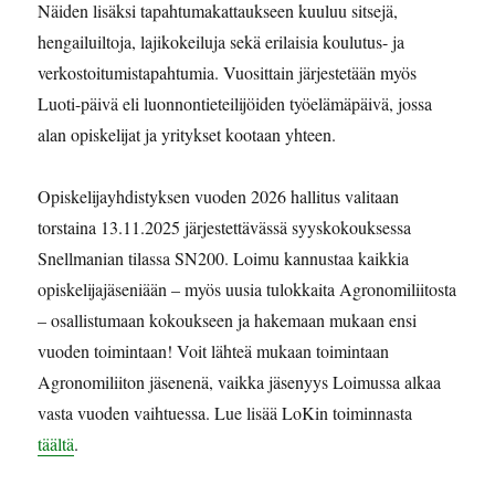
Näiden lisäksi tapahtumakattaukseen kuuluu sitsejä,
hengailuiltoja, lajikokeiluja sekä erilaisia koulutus- ja
verkostoitumistapahtumia. Vuosittain järjestetään myös
Luoti-päivä eli luonnontieteilijöiden työelämäpäivä, jossa
alan opiskelijat ja yritykset kootaan yhteen.
Opiskelijayhdistyksen vuoden 2026 hallitus valitaan
torstaina 13.11.2025 järjestettävässä syyskokouksessa
Snellmanian tilassa SN200. Loimu kannustaa kaikkia
opiskelijajäseniään – myös uusia tulokkaita Agronomiliitosta
– osallistumaan kokoukseen ja hakemaan mukaan ensi
vuoden toimintaan! Voit lähteä mukaan toimintaan
Agronomiliiton jäsenenä, vaikka jäsenyys Loimussa alkaa
vasta vuoden vaihtuessa. Lue lisää LoKin toiminnasta
täältä
.