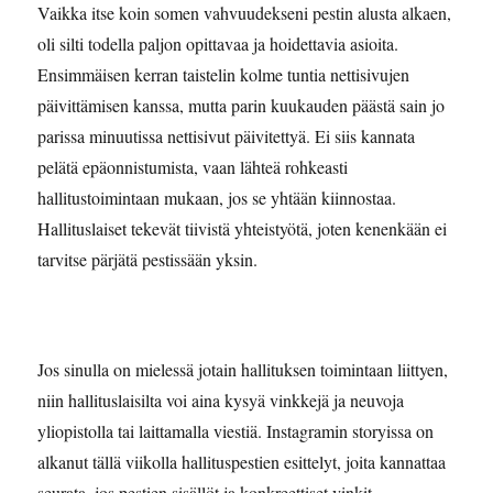
Vaikka itse koin somen vahvuudekseni pestin alusta alkaen,
oli silti todella paljon opittavaa ja hoidettavia asioita.
Ensimmäisen kerran taistelin kolme tuntia nettisivujen
päivittämisen kanssa, mutta parin kuukauden päästä sain jo
parissa minuutissa nettisivut päivitettyä. Ei siis kannata
pelätä epäonnistumista, vaan lähteä rohkeasti
hallitustoimintaan mukaan, jos se yhtään kiinnostaa.
Hallituslaiset tekevät tiivistä yhteistyötä, joten kenenkään ei
tarvitse pärjätä pestissään yksin.
Jos sinulla on mielessä jotain hallituksen toimintaan liittyen,
niin hallituslaisilta voi aina kysyä vinkkejä ja neuvoja
yliopistolla tai laittamalla viestiä. Instagramin storyissa on
alkanut tällä viikolla hallituspestien esittelyt, joita kannattaa
seurata, jos pestien sisällöt ja konkreettiset vinkit