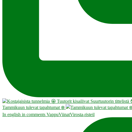
Tammikuun tulevat tapahtumat ❄️
In english in comments VappuViinatVirosta-risteil