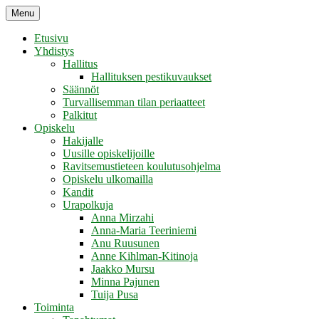
Skip
Menu
Retikka ry
to
content
Etusivu
Yhdistys
Hallitus
Hallituksen pestikuvaukset
Säännöt
Turvallisemman tilan periaatteet
Palkitut
Opiskelu
Hakijalle
Uusille opiskelijoille
Ravitsemustieteen koulutusohjelma
Opiskelu ulkomailla
Kandit
Urapolkuja
Anna Mirzahi
Anna-Maria Teeriniemi
Anu Ruusunen
Anne Kihlman-Kitinoja
Jaakko Mursu
Minna Pajunen
Tuija Pusa
Toiminta