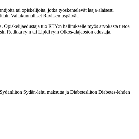
oita tai opiskelijoita, jotka työskentelevät laaja-alaisesti
ittain Valtakunnalliset Ravitsemuspäivät.
. Opiskelijaedustaja tuo RTY:n hallitukselle myös arvokasta tietoa
in Retikka ry:n tai Lipidi ry:n Oikos-alajaoston edustaja.
 Sydänliiton Sydän-lehti maksutta ja Diabetesliiton Diabetes-lehden