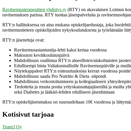
Ravitsemusterapeuttien yhdistys ry
(RTY) on akavalaisen Loimun koulutu
ravitsemuksen parissa. RTY tuottaa jäsenpalveluita ja ravitsemusohjaus
RTY:n hallituksessa on aina mukana opiskelijaedustaja, joka huolehtii
ravitsemustieteen opiskelijoiden nykykoulutuksesta ja työelämään liitt
RTY:n jäsenetuja ovat:
Ravitsemusasiantuntija-lehti kaksi kertaa vuodessa
Maksuton kevätkoulutuspäivä
Mahdollisuus osallistua RTY:n alueellisten/alakohtaisten jaoste
Edullisempi hinta Valtakunnallisille Ravitsemuspäiville ja muill
Näytekappaleet RTY:n esiteuutuuksista kerran vuodessa postitett
Mahdollisuus saada Pro Nutritio & Dieta -stipendi
Mahdollisuus verkostoitumiseen ja kollegiaaliseen yhteydenpit
Tiedotteita ja muuta postia yrityskannattajajäseniltä ja muilta
sekä Diabetes ja lääkäri-lehden edulliseen jäsenhintaan
RTY:n opiskelijäsenmaksu on suuruudeltaan 10€ vuodessa ja liittym
Kotisivut tarjoaa
Team3 Oy