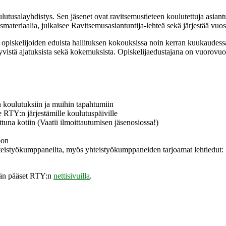
salayhdistys. Sen jäsenet ovat ravitsemustieteen koulutettuja asiantuntij
materiaalia, julkaisee Ravitsemusasiantuntija-lehteä sekä järjestää vuos
 opiskelijoiden eduista hallituksen kokouksissa noin kerran kuukaudessa
yvistä ajatuksista sekä kokemuksista. Opiskelijaedustajana on vuorovuos
n koulutuksiin ja muihin tapahtumiin
e RTY:n järjestämille koulutuspäiville
una kotiin (Vaatii ilmoittautumisen jäsenosiossa!)
oon
 yhteistyökumppaneilta, myös yhteistyökumppaneiden tarjoamat lehtiedut:
ään pääset RTY:n
nettisivuilla
.