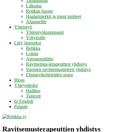
Tapahtumat
Liikunta
Retikan huone
Haalarimerkit ja muut tuotteet
Alumneille
Yhteistyö
Yhteistyökumppanit
Yrityksille
Liity jäseneksi
Retikka
Loimu
Agronomiliitto
Ravitsemus-terapeuttien yhdistys
Suomen ravitsemustieteen yhdistys
Elintarviketieteiden seura
Blogi
Yhteystiedot
Hallitus
Tuutorit
In English
Palaute
Ravitsemusterapeuttien yhdistys