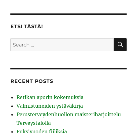
ETSI TÄSTÄ!
SE
Search
for:
RECENT POSTS
Retikan apurin kokemuksia
Valmistuneiden ystäväkirja
Perusterveydenhuollon maisteriharjoittelu
Terveystalolla
Fuksivuoden fiiliksiä