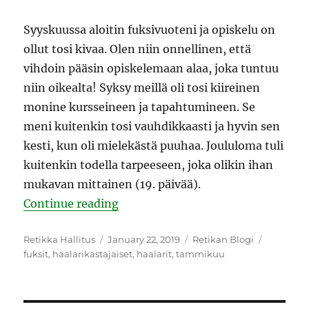
Syyskuussa aloitin fuksivuoteni ja opiskelu on
ollut tosi kivaa. Olen niin onnellinen, että
vihdoin pääsin opiskelemaan alaa, joka tuntuu
niin oikealta! Syksy meillä oli tosi kiireinen
monine kursseineen ja tapahtumineen. Se
meni kuitenkin tosi vauhdikkaasti ja hyvin sen
kesti, kun oli mielekästä puuhaa. Joululoma tuli
kuitenkin todella tarpeeseen, joka olikin ihan
mukavan mittainen (19. päivää).
“Uuden fuksin ja hallituslaisen ku
Continue reading
Author
Posted
Categories
Tags
Retikka Hallitus
January 22, 2019
Retikan Blogi
on
fuksit
,
haalarikastajaiset
,
haalarit
,
tammikuu