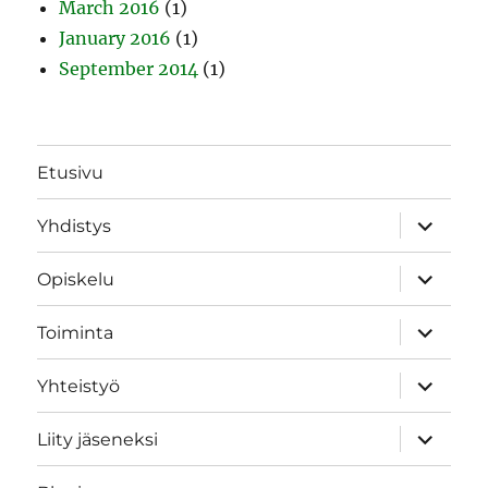
March 2016
(1)
January 2016
(1)
September 2014
(1)
Etusivu
expand
Yhdistys
child
menu
expand
Opiskelu
child
menu
expand
Toiminta
child
menu
expand
Yhteistyö
child
menu
expand
Liity jäseneksi
child
menu