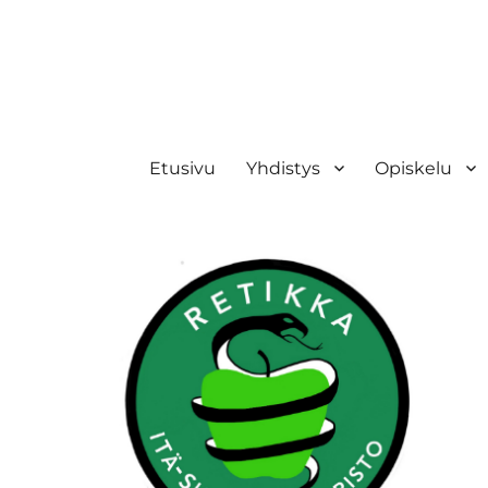
Retikka ry
Etusivu
Yhdistys
Opiskelu