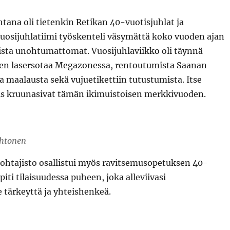
ana oli tietenkin Retikan 40-vuotisjuhlat ja
Vuosijuhlatiimi työskenteli väsymättä koko vuoden ajan
ista unohtumattomat. Vuosijuhlaviikko oli täynnä
en lasersotaa Megazonessa, rentoutumista Saanan
 ja maalausta sekä vujuetikettiin tutustumista. Itse
llis kruunasivat tämän ikimuistoisen merkkivuoden.
ehtonen
ohtajisto osallistui myös ravitsemusopetuksen 40-
piti tilaisuudessa puheen, joka alleviivasi
 tärkeyttä ja yhteishenkeä.