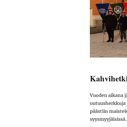
Kahvihetki
Vuoden aikana jä
uutuusherkkuja 
päästiin maiste
syysmyyjäisissä