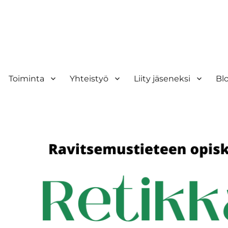
Toiminta
Yhteistyö
Liity jäseneksi
Bl