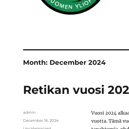
Month:
December 2024
Retikan vuosi 20
Author
admin
Vuosi 2024 alkaa
Posted
December 16, 2024
vuotta. Tämä vu
on
Categories
Uncategorized