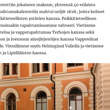
stettiin jokaiseen makuun, yhteensä 40 erilaista
htumakalenteriin mahtui neljät sitsit, joista kolmet
kkitieteellisten ystävien kanssa. Poikkitieteellinen
 muissakin tapahtumissamme vahvasti. Vietimme
stelua ja vapputapahtumaa Terhojen kanssa sekä
n ja Joensuun ainejärjestöjen kanssa Vappuviinat
ylle. Vierailimme myös Helsingissä Valiolla ja vietimme
n ja Lipidiläisten kanssa.