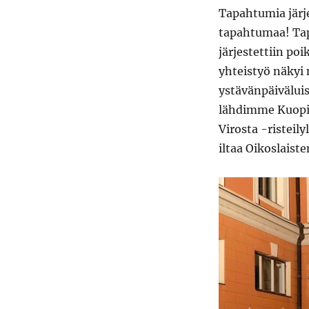
Tapahtumia järje
tapahtumaa! Tapa
järjestettiin poi
yhteistyö näkyi
ystävänpäivälui
lähdimme Kuopio
Virosta -risteil
iltaa Oikoslaiste