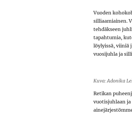
Vuoden kohokoht
silliaamiainen. 
tehdäkseen juhl
tapahtumia, kut
löylyissä, viiniä
vuosijuhla ja si
Kuva: Adonika L
Retikan puheenj
vuotisjuhlaan ja 
ainejärjestömme