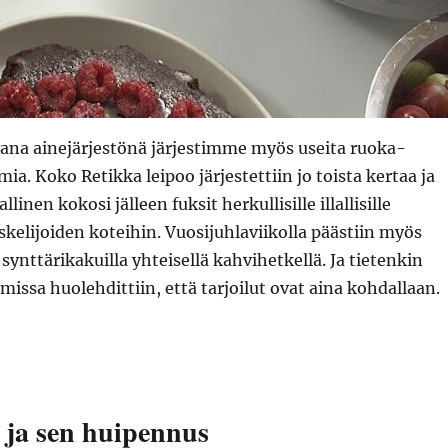
ana ainejärjestönä järjestimme myös useita ruoka-
ia. Koko Retikka leipoo järjestettiin jo toista kertaa ja
llinen kokosi jälleen fuksit herkullisille illallisille
elijoiden koteihin. Vuosijuhlaviikolla päästiin myös
ynttärikakuilla yhteisellä kahvihetkellä. Ja tietenkin
missa huolehdittiin, että tarjoilut ovat aina kohdallaan.
 ja sen huipennus