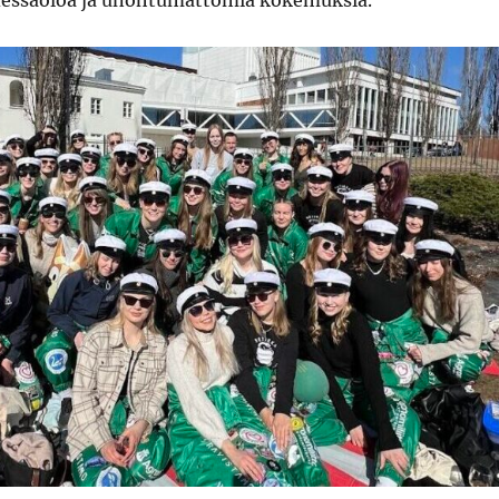
dessäoloa ja unohtumattomia kokemuksia.