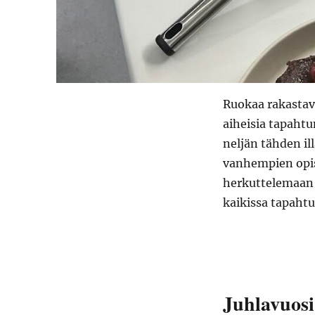
Ruokaa rakastav
aiheisia tapahtum
neljän tähden illa
vanhempien opisk
herkuttelemaan s
kaikissa tapahtu
Juhlavuosi