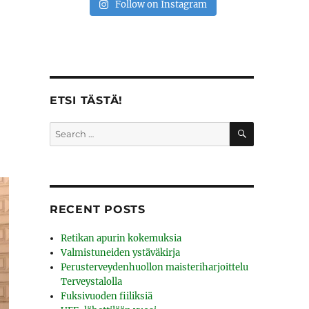
Follow on Instagram
ETSI TÄSTÄ!
SEARCH
Search
for:
RECENT POSTS
Retikan apurin kokemuksia
Valmistuneiden ystäväkirja
Perusterveydenhuollon maisteriharjoittelu
Terveystalolla
Fuksivuoden fiiliksiä