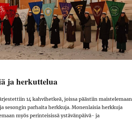
ä ja herkuttelua
rjestettiin 14 kahvihetkeä, joissa päästiin maistelemaan
ja sesongin parhaita herkkuja. Monenlaisia herkkuja
lemaan myös perinteisissä ystävänpäivä- ja
.