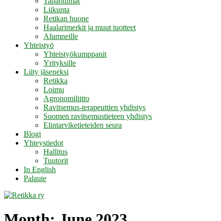
Tapahtumat
Liikunta
Retikan huone
Haalarimerkit ja muut tuotteet
Alumneille
Yhteistyö
Yhteistyökumppanit
Yrityksille
Liity jäseneksi
Retikka
Loimu
Agronomiliitto
Ravitsemus-terapeuttien yhdistys
Suomen ravitsemustieteen yhdistys
Elintarviketieteiden seura
Blogi
Yhteystiedot
Hallitus
Tuutorit
In English
Palaute
Month:
June 2023