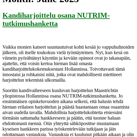
Kandiharjoittelu osana NUTRIM-
tutkimushanketta
Vaikka monien katseet suuntautuivat kohti kesää jo vappuhulinoiden
jälkeen, oli itselle toukokuu vielä työntäyteinen. Nyt, kun kesä on
viimein pyörähtänyt käyntiin ja kevään opinnot ovat jo takanapäin,
ajattelin, että voisin kertoa hieman lisää omasta
kandiharjoittelukokemuksestani Hollannissa. Toivottavasti tämä
innostaisi ja rohkaisisi niitä, jotka ovat mahdollisesti miettineet
harjoittelun tekemistä ulkomailla.
Suoritin kandivaiheeseen kuuluvan harjoittelun Maastrichtin
yliopistossa Hollannissa osana NUTRIM-tutkimushanketta. Jo
ensimmäisen opiskeluvuoden aikana selkeni, että halusin tehdä
hieman erilaisen harjoittelun ja päästä haastamaan omaa osaamista
aivan uudella tavalla. Mahdollisia harjoittelukohteita etsiessäni
törmäsin sattumalta hankkeeseen ja päätin, että tuonne haluan
ehdottomasti mennä. Otin yhteyttä sähköpostitse muutamaan
kyseisen hankkeen parissa työskentelevään tutkijaan ja jäin
odottamaan vastauksia. Vastauksia ei kuulunut pitkään aikaan ja olin