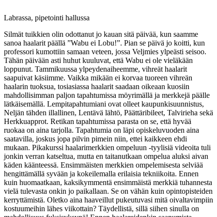
Labrassa, pipetointi hallussa
Silmät tuikkien olin odottanut jo kauan sitä päivää, kun saamme
sanoa haalarit päällä ”Wabu ei Lobu!”. Pian se päivä jo koitti, kun
professori kumottiin samaan veteen, jossa Veljmies ylpeästi seisoo.
Tähän päivään asti huhut kuuluvat, että Wabu ei ole vieläkään
loppunut. Tammikuussa ylpeydenaiheemme, vihreät haalarit
saapuivat käsiimme. Vaikka mikään ei korvaa tuoreen vihreän
haalarin tuoksua, tosiasiassa haalarit saadaan oikeaan kuosiin
mahdollisimman paljon tapahtumissa möyrimällä ja merkkejä päälle
lätkäisemällä. Lempitapahtumiani ovat olleet kaupunkisuunnistus,
Neljän tähden illallinen, Lentävä lähtö, Päättäribileet, Talvirieha sekä
Herkkuapprot. Retikan tapahtumissa parasta on se, että hyvää
ruokaa on aina tarjolla. Tapahtumia on läpi opiskeluvuoden aina
saatavilla, joskus jopa pilvin pimein niin, ettei kaikkeen ehdi
mukaan. Pikakurssi haalarimerkkien ompeluun -tyylisiä videoita tuli
jonkin verran katseltua, mutta en taitanutkaan ompelua aluksi aivan
käden käänteessä. Ensimmäisten merkkien ompelemisesta selviää
hengittämällä syvään ja kokeilemalla erilaisia tekniikoita. Ennen
kuin huomaatkaan, kaksikymmentä ensimmäistä merkkiä tuhannesta
vielä tulevasta onkin jo paikallaan. Se on vähän kuin opintopisteiden
kerryttämistä. Oletko aina haaveillut pukeutuvasi mitä oivaltavimpiin
kostuumeihin lähes viikottain? Täydellistä, sillä siihen sinulla on