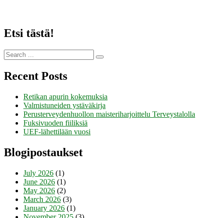
Etsi tästä!
Search
Search
for:
Recent Posts
Retikan apurin kokemuksia
Valmistuneiden ystäväkirja
Perusterveydenhuollon maisteriharjoittelu Terveystalolla
Fuksivuoden fiiliksiä
UEF-lähettilään vuosi
Blogipostaukset
July 2026
(1)
June 2026
(1)
May 2026
(2)
March 2026
(3)
January 2026
(1)
November 2025
(3)