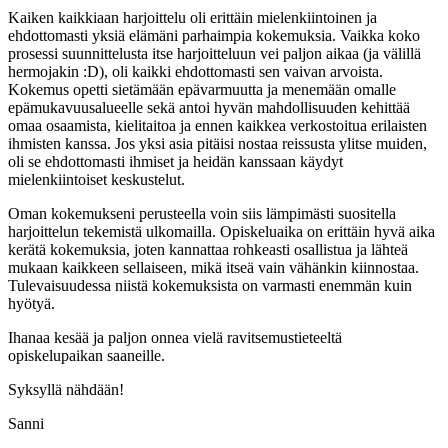
Kaiken kaikkiaan harjoittelu oli erittäin mielenkiintoinen ja
ehdottomasti yksiä elämäni parhaimpia kokemuksia. Vaikka koko
prosessi suunnittelusta itse harjoitteluun vei paljon aikaa (ja välillä
hermojakin :D), oli kaikki ehdottomasti sen vaivan arvoista.
Kokemus opetti sietämään epävarmuutta ja menemään omalle
epämukavuusalueelle sekä antoi hyvän mahdollisuuden kehittää
omaa osaamista, kielitaitoa ja ennen kaikkea verkostoitua erilaisten
ihmisten kanssa. Jos yksi asia pitäisi nostaa reissusta ylitse muiden,
oli se ehdottomasti ihmiset ja heidän kanssaan käydyt
mielenkiintoiset keskustelut.
Oman kokemukseni perusteella voin siis lämpimästi suositella
harjoittelun tekemistä ulkomailla. Opiskeluaika on erittäin hyvä aika
kerätä kokemuksia, joten kannattaa rohkeasti osallistua ja lähteä
mukaan kaikkeen sellaiseen, mikä itseä vain vähänkin kiinnostaa.
Tulevaisuudessa niistä kokemuksista on varmasti enemmän kuin
hyötyä.
Ihanaa kesää ja paljon onnea vielä ravitsemustieteeltä
opiskelupaikan saaneille.
Syksyllä nähdään!
Sanni