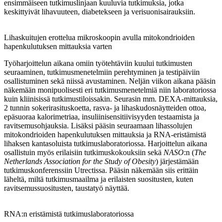
ensimmäiseen tutkimuslinjaan kuuluvia tutkimuksia, jotka
keskittyivät lihavuuteen, diabetekseen ja verisuonisairauksiin.
Lihaskuitujen erottelua mikroskoopin avulla mitokondrioiden
hapenkulutuksen mittauksia varten
Työharjoittelun aikana omiin työtehtäviin kuului tutkimusten
seuraaminen, tutkimusmenetelmiin perehtyminen ja testipäiviin
osallistuminen sekä niissä avustaminen. Neljän viikon aikana pääsin
näkemään monipuolisesti eri tutkimusmenetelmiä niin laboratoriossa
kuin kliinisissä tutkimustiloissakin. Seurasin mm. DEXA-mittauksia,
2 tunnin sokerirasituskoetta, rasva- ja lihaskudosnäytteiden ottoa,
epäsuoraa kalorimetriaa, insuliinisensitiivisyyden testaamista ja
ravitsemusohjauksia. Lisäksi pääsin seuraamaan lihassolujen
mitokondrioiden hapenkulutuksen mittauksia ja RNA-eristämistä
lihaksen kantasoluista tutkimuslaboratoriossa. Harjoittelun aikana
osallistuin myös erilaisiin tutkimuskokouksiin sekä
NASO
:n (
The
Netherlands Association for the Study of Obesity
) järjestämään
tutkimuskonferenssiin Utrectissa. Pääsin näkemään siis erittäin
läheltä, miltä tutkimusmaailma ja erilaisten suositusten, kuten
ravitsemussuositusten, taustatyö näyttää.
RNA:n eristämistä tutkimuslaboratoriossa