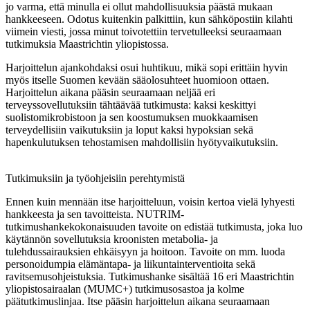
jo varma, että minulla ei ollut mahdollisuuksia päästä mukaan
hankkeeseen. Odotus kuitenkin palkittiin, kun sähköpostiin kilahti
viimein viesti, jossa minut toivotettiin tervetulleeksi seuraamaan
tutkimuksia Maastrichtin yliopistossa.
Harjoittelun ajankohdaksi osui huhtikuu, mikä sopi erittäin hyvin
myös itselle Suomen kevään sääolosuhteet huomioon ottaen.
Harjoittelun aikana pääsin seuraamaan neljää eri
terveyssovellutuksiin tähtäävää tutkimusta: kaksi keskittyi
suolistomikrobistoon ja sen koostumuksen muokkaamisen
terveydellisiin vaikutuksiin ja loput kaksi hypoksian sekä
hapenkulutuksen tehostamisen mahdollisiin hyötyvaikutuksiin.
Tutkimuksiin ja työohjeisiin perehtymistä
Ennen kuin mennään itse harjoitteluun, voisin kertoa vielä lyhyesti
hankkeesta ja sen tavoitteista. NUTRIM-
tutkimushankekokonaisuuden tavoite on edistää tutkimusta, joka luo
käytännön sovellutuksia kroonisten metabolia- ja
tulehdussairauksien ehkäisyyn ja hoitoon. Tavoite on mm. luoda
personoidumpia elämäntapa- ja liikuntainterventioita sekä
ravitsemusohjeistuksia. Tutkimushanke sisältää 16 eri Maastrichtin
yliopistosairaalan (MUMC+) tutkimusosastoa ja kolme
päätutkimuslinjaa. Itse pääsin harjoittelun aikana seuraamaan