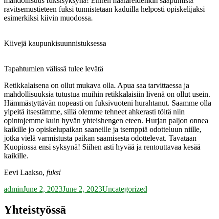
mahdollisuus fuksisyksynä! Ennen haalareidenkin saapumista
ravitsemustieteen fuksi tunnistetaan kaduilla helposti opiskelijaksi
esimerkiksi kiivin muodossa.
Kiivejä kaupunkisuunnistuksessa
Tapahtumien välissä tulee levätä
Retikkalaisena on ollut mukava olla. Apua saa tarvittaessa ja
mahdollisuuksia tutustua muihin retikkalaisiin livenä on ollut usein.
Hämmästyttävän nopeasti on fuksivuoteni hurahtanut. Saamme olla
ylpeitä itsestämme, sillä olemme tehneet ahkerasti töitä niin
opintojemme kuin hyvän yhteishengen eteen. Hurjan paljon onnea
kaikille jo opiskelupaikan saaneille ja tsemppiä odotteluun niille,
jotka vielä varmistusta paikan saamisesta odottelevat. Tavataan
Kuopiossa ensi syksynä! Siihen asti hyvää ja rentouttavaa kesää
kaikille.
Eevi Laakso,
fuksi
Author
Posted
Categories
admin
June 2, 2023
June 2, 2023
Uncategorized
on
Yhteistyössä