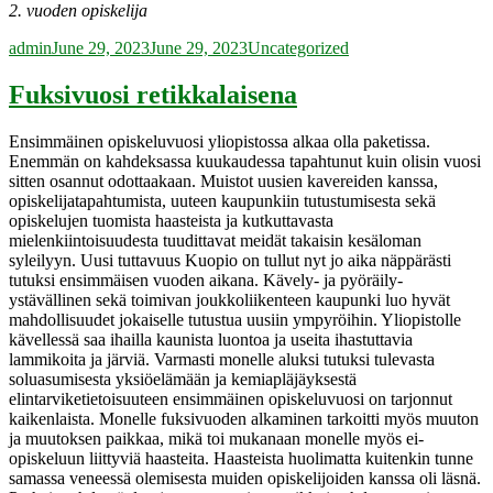
2. vuoden opiskelija
Author
Posted
Categories
admin
June 29, 2023
June 29, 2023
Uncategorized
on
Fuksivuosi retikkalaisena
Ensimmäinen opiskeluvuosi yliopistossa alkaa olla paketissa.
Enemmän on kahdeksassa kuukaudessa tapahtunut kuin olisin vuosi
sitten osannut odottaakaan. Muistot uusien kavereiden kanssa,
opiskelijatapahtumista, uuteen kaupunkiin tutustumisesta sekä
opiskelujen tuomista haasteista ja kutkuttavasta
mielenkiintoisuudesta tuudittavat meidät takaisin kesäloman
syleilyyn. Uusi tuttavuus Kuopio on tullut nyt jo aika näppärästi
tutuksi ensimmäisen vuoden aikana. Kävely- ja pyöräily-
ystävällinen sekä toimivan joukkoliikenteen kaupunki luo hyvät
mahdollisuudet jokaiselle tutustua uusiin ympyröihin. Yliopistolle
kävellessä saa ihailla kaunista luontoa ja useita ihastuttavia
lammikoita ja järviä. Varmasti monelle aluksi tutuksi tulevasta
soluasumisesta yksiöelämään ja kemiapläjäyksestä
elintarviketietoisuuteen ensimmäinen opiskeluvuosi on tarjonnut
kaikenlaista. Monelle fuksivuoden alkaminen tarkoitti myös muuton
ja muutoksen paikkaa, mikä toi mukanaan monelle myös ei-
opiskeluun liittyviä haasteita. Haasteista huolimatta kuitenkin tunne
samassa veneessä olemisesta muiden opiskelijoiden kanssa oli läsnä.