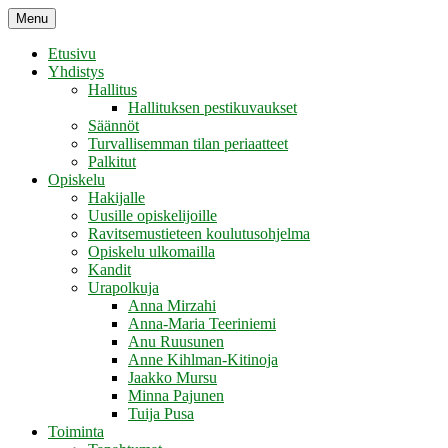
Skip
Menu
Retikka ry
to
content
Etusivu
Yhdistys
Hallitus
Hallituksen pestikuvaukset
Säännöt
Turvallisemman tilan periaatteet
Palkitut
Opiskelu
Hakijalle
Uusille opiskelijoille
Ravitsemustieteen koulutusohjelma
Opiskelu ulkomailla
Kandit
Urapolkuja
Anna Mirzahi
Anna-Maria Teeriniemi
Anu Ruusunen
Anne Kihlman-Kitinoja
Jaakko Mursu
Minna Pajunen
Tuija Pusa
Toiminta