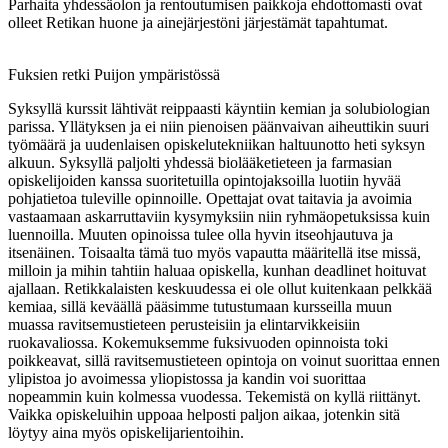
Parhaita yhdessäolon ja rentoutumisen paikkoja ehdottomasti ovat
olleet Retikan huone ja ainejärjestöni järjestämät tapahtumat.
Fuksien retki Puijon ympäristössä
Syksyllä kurssit lähtivät reippaasti käyntiin kemian ja solubiologian
parissa. Yllätyksen ja ei niin pienoisen päänvaivan aiheuttikin suuri
työmäärä ja uudenlaisen opiskelutekniikan haltuunotto heti syksyn
alkuun. Syksyllä paljolti yhdessä biolääketieteen ja farmasian
opiskelijoiden kanssa suoritetuilla opintojaksoilla luotiin hyvää
pohjatietoa tuleville opinnoille. Opettajat ovat taitavia ja avoimia
vastaamaan askarruttaviin kysymyksiin niin ryhmäopetuksissa kuin
luennoilla. Muuten opinoissa tulee olla hyvin itseohjautuva ja
itsenäinen. Toisaalta tämä tuo myös vapautta määritellä itse missä,
milloin ja mihin tahtiin haluaa opiskella, kunhan deadlinet hoituvat
ajallaan. Retikkalaisten keskuudessa ei ole ollut kuitenkaan pelkkää
kemiaa, sillä keväällä pääsimme tutustumaan kursseilla muun
muassa ravitsemustieteen perusteisiin ja elintarvikkeisiin
ruokavaliossa. Kokemuksemme fuksivuoden opinnoista toki
poikkeavat, sillä ravitsemustieteen opintoja on voinut suorittaa ennen
ylipistoa jo avoimessa yliopistossa ja kandin voi suorittaa
nopeammin kuin kolmessa vuodessa. Tekemistä on kyllä riittänyt.
Vaikka opiskeluihin uppoaa helposti paljon aikaa, jotenkin sitä
löytyy aina myös opiskelijarientoihin.