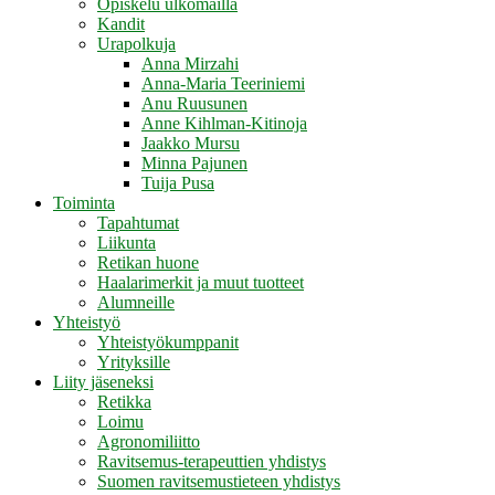
Opiskelu ulkomailla
Kandit
Urapolkuja
Anna Mirzahi
Anna-Maria Teeriniemi
Anu Ruusunen
Anne Kihlman-Kitinoja
Jaakko Mursu
Minna Pajunen
Tuija Pusa
Toiminta
Tapahtumat
Liikunta
Retikan huone
Haalarimerkit ja muut tuotteet
Alumneille
Yhteistyö
Yhteistyökumppanit
Yrityksille
Liity jäseneksi
Retikka
Loimu
Agronomiliitto
Ravitsemus-terapeuttien yhdistys
Suomen ravitsemustieteen yhdistys