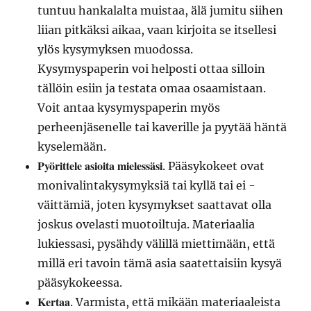
tuntuu hankalalta muistaa, älä jumitu siihen
liian pitkäksi aikaa, vaan kirjoita se itsellesi
ylös kysymyksen muodossa.
Kysymyspaperin voi helposti ottaa silloin
tällöin esiin ja testata omaa osaamistaan.
Voit antaa kysymyspaperin myös
perheenjäsenelle tai kaverille ja pyytää häntä
kyselemään.
Pyörittele asioita mielessäsi
. Pääsykokeet ovat
monivalintakysymyksiä tai kyllä tai ei -
väittämiä, joten kysymykset saattavat olla
joskus ovelasti muotoiltuja. Materiaalia
lukiessasi, pysähdy välillä miettimään, että
millä eri tavoin tämä asia saatettaisiin kysyä
pääsykokeessa.
Kertaa
. Varmista, että mikään materiaaleista