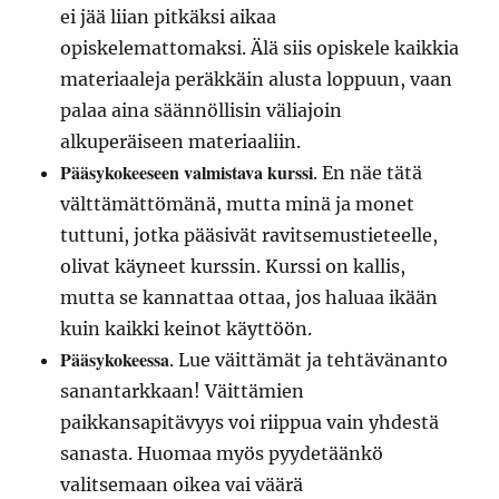
ei jää liian pitkäksi aikaa
opiskelemattomaksi. Älä siis opiskele kaikkia
materiaaleja peräkkäin alusta loppuun, vaan
palaa aina säännöllisin väliajoin
alkuperäiseen materiaaliin.
Pääsykokeeseen valmistava kurssi
. En näe tätä
välttämättömänä, mutta minä ja monet
tuttuni, jotka pääsivät ravitsemustieteelle,
olivat käyneet kurssin. Kurssi on kallis,
mutta se kannattaa ottaa, jos haluaa ikään
kuin kaikki keinot käyttöön.
Pääsykokeessa
. Lue väittämät ja tehtävänanto
sanantarkkaan! Väittämien
paikkansapitävyys voi riippua vain yhdestä
sanasta. Huomaa myös pyydetäänkö
valitsemaan oikea vai väärä