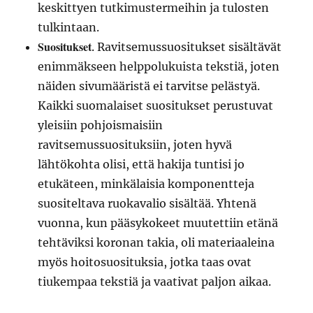
keskittyen tutkimustermeihin ja tulosten
tulkintaan.
Suositukset
. Ravitsemussuositukset sisältävät
enimmäkseen helppolukuista tekstiä, joten
näiden sivumääristä ei tarvitse pelästyä.
Kaikki suomalaiset suositukset perustuvat
yleisiin pohjoismaisiin
ravitsemussuosituksiin, joten hyvä
lähtökohta olisi, että hakija tuntisi jo
etukäteen, minkälaisia komponentteja
suositeltava ruokavalio sisältää. Yhtenä
vuonna, kun pääsykokeet muutettiin etänä
tehtäviksi koronan takia, oli materiaaleina
myös hoitosuosituksia, jotka taas ovat
tiukempaa tekstiä ja vaativat paljon aikaa.