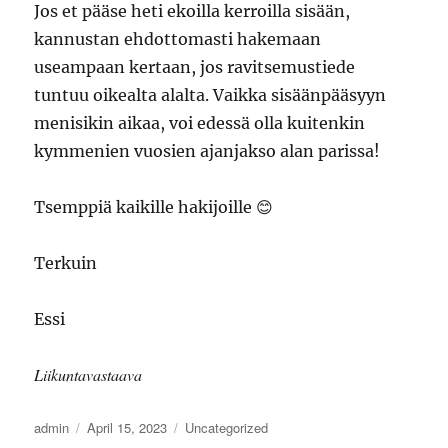
Jos et pääse heti ekoilla kerroilla sisään,
kannustan ehdottomasti hakemaan
useampaan kertaan, jos ravitsemustiede
tuntuu oikealta alalta. Vaikka sisäänpääsyyn
menisikin aikaa, voi edessä olla kuitenkin
kymmenien vuosien ajanjakso alan parissa!
Tsemppiä kaikille hakijoille 😊
Terkuin
Essi
Liikuntavastaava
Author
Posted
Categories
admin
April 15, 2023
Uncategorized
on