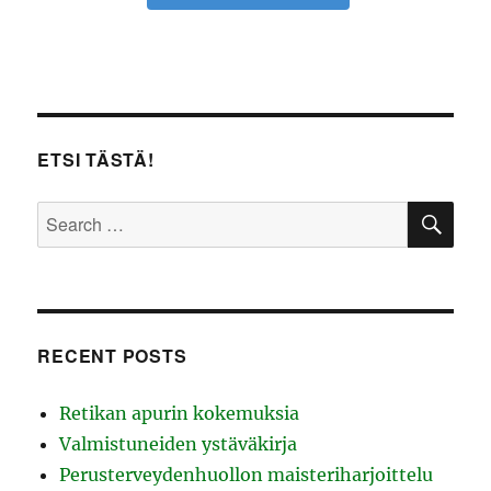
ETSI TÄSTÄ!
SE
Search
for:
RECENT POSTS
Retikan apurin kokemuksia
Valmistuneiden ystäväkirja
Perusterveydenhuollon maisteriharjoittelu