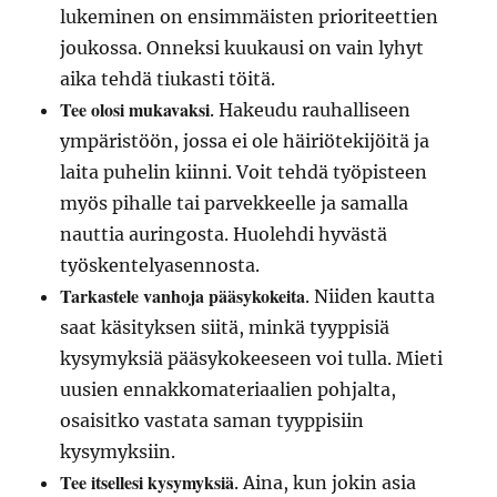
lukeminen on ensimmäisten prioriteettien
joukossa. Onneksi kuukausi on vain lyhyt
aika tehdä tiukasti töitä.
Tee olosi mukavaksi
. Hakeudu rauhalliseen
ympäristöön, jossa ei ole häiriötekijöitä ja
laita puhelin kiinni. Voit tehdä työpisteen
myös pihalle tai parvekkeelle ja samalla
nauttia auringosta. Huolehdi hyvästä
työskentelyasennosta.
Tarkastele vanhoja pääsykokeita
. Niiden kautta
saat käsityksen siitä, minkä tyyppisiä
kysymyksiä pääsykokeeseen voi tulla. Mieti
uusien ennakkomateriaalien pohjalta,
osaisitko vastata saman tyyppisiin
kysymyksiin.
Tee itsellesi kysymyksiä
. Aina, kun jokin asia