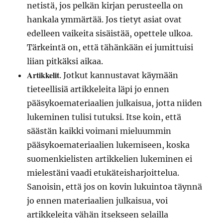
netistä, jos pelkän kirjan perusteella on
hankala ymmärtää. Jos tietyt asiat ovat
edelleen vaikeita sisäistää, opettele ulkoa.
Tärkeintä on, että tähänkään ei jumittuisi
liian pitkäksi aikaa.
Artikkelit
. Jotkut kannustavat käymään
tieteellisiä artikkeleita läpi jo ennen
pääsykoemateriaalien julkaisua, jotta niiden
lukeminen tulisi tutuksi. Itse koin, että
säästän kaikki voimani mieluummin
pääsykoemateriaalien lukemiseen, koska
suomenkielisten artikkelien lukeminen ei
mielestäni vaadi etukäteisharjoittelua.
Sanoisin, että jos on kovin lukuintoa täynnä
jo ennen materiaalien julkaisua, voi
artikkeleita vähän itsekseen selailla