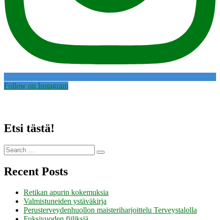
Follow on Instagram
Etsi tästä!
Search
Search
for:
Recent Posts
Retikan apurin kokemuksia
Valmistuneiden ystäväkirja
Perusterveydenhuollon maisteriharjoittelu Terveystalolla
Fuksivuoden fiiliksiä