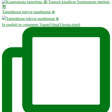
Tammikuun tulevat tapahtumat ❄️
In english in comments VappuViinatVirosta-risteil