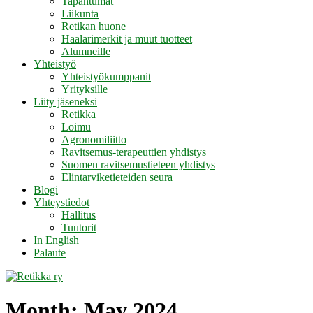
Tapahtumat
Liikunta
Retikan huone
Haalarimerkit ja muut tuotteet
Alumneille
Yhteistyö
Yhteistyökumppanit
Yrityksille
Liity jäseneksi
Retikka
Loimu
Agronomiliitto
Ravitsemus-terapeuttien yhdistys
Suomen ravitsemustieteen yhdistys
Elintarviketieteiden seura
Blogi
Yhteystiedot
Hallitus
Tuutorit
In English
Palaute
Month:
May 2024