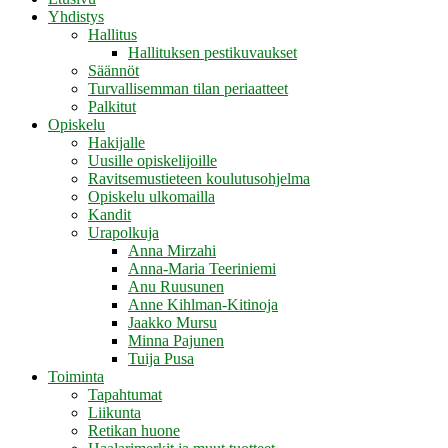
Yhdistys
Hallitus
Hallituksen pestikuvaukset
Säännöt
Turvallisemman tilan periaatteet
Palkitut
Opiskelu
Hakijalle
Uusille opiskelijoille
Ravitsemustieteen koulutusohjelma
Opiskelu ulkomailla
Kandit
Urapolkuja
Anna Mirzahi
Anna-Maria Teeriniemi
Anu Ruusunen
Anne Kihlman-Kitinoja
Jaakko Mursu
Minna Pajunen
Tuija Pusa
Toiminta
Tapahtumat
Liikunta
Retikan huone