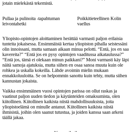
jotain mielekästä tekemistä.
Pullaa ja pulinoita -tapahtuman
Poikkitieteellinen Kolin
leivontahetki
vaellus
Yliopisto-opintojen aloittaminen herättää varmasti paljon erilaisia
tunteita jokaisessa. Ensimmäistä kertaa yliopiston pihalla seistessäni
olin innoissani, mutta samaan aikaan minua pelotti. “Entä, jos en saa
kavereita?” “Entä jos en pysy opintojen vaaditussa aikataulussa?”
“Entä jos, tämä ei olekaan minun paikkani?” Moni varmasti käy läpi
näitä samoja ajatuksia, mutta siihen en osaa sanoa muuta kuin ole
rohkea ja uskalla kokeilla. Lähde avoimin mielin mukaan
ennakkoluuloitta. Se on helpommin sanottu kuin tehty, mutta siihen
kannustan jokaista.
Vaikka ensimmäinen vuosi opintojen parissa on ollut raskas ja
vaatinut paljon uuden tiedon ja käytänteiden omaksumista, olen
kiitollinen. Kiitollinen kaikista niistä mahdollisuuksista, joita
yliopistoelämä on minulle antanut. Kiitollinen kaikista niistä
ihmisistä, joihin olen saanut tutustua, ja joiden kanssa saan arkeni
täällä jakaa.