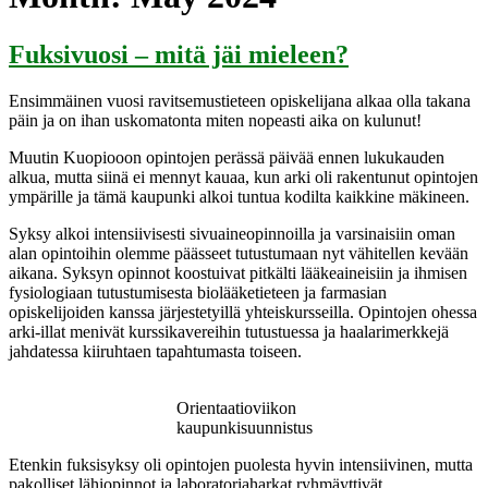
Fuksivuosi – mitä jäi mieleen?
Ensimmäinen vuosi ravitsemustieteen opiskelijana alkaa olla takana
päin ja on ihan uskomatonta miten nopeasti aika on kulunut!
Muutin Kuopiooon opintojen perässä päivää ennen lukukauden
alkua, mutta siinä ei mennyt kauaa, kun arki oli rakentunut opintojen
ympärille ja tämä kaupunki alkoi tuntua kodilta kaikkine mäkineen.
Syksy alkoi intensiivisesti sivuaineopinnoilla ja varsinaisiin oman
alan opintoihin olemme päässeet tutustumaan nyt vähitellen kevään
aikana. Syksyn opinnot koostuivat pitkälti lääkeaineisiin ja ihmisen
fysiologiaan tutustumisesta biolääketieteen ja farmasian
opiskelijoiden kanssa järjestetyillä yhteiskursseilla. Opintojen ohessa
arki-illat menivät kurssikavereihin tutustuessa ja haalarimerkkejä
jahdatessa kiiruhtaen tapahtumasta toiseen.
Orientaatioviikon
kaupunkisuunnistus
Etenkin fuksisyksy oli opintojen puolesta hyvin intensiivinen, mutta
pakolliset lähiopinnot ja laboratoriaharkat ryhmäyttivät