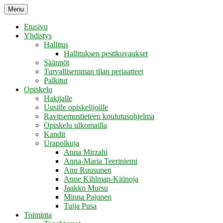
Skip
Menu
Retikka ry
to
content
Etusivu
Yhdistys
Hallitus
Hallituksen pestikuvaukset
Säännöt
Turvallisemman tilan periaatteet
Palkitut
Opiskelu
Hakijalle
Uusille opiskelijoille
Ravitsemustieteen koulutusohjelma
Opiskelu ulkomailla
Kandit
Urapolkuja
Anna Mirzahi
Anna-Maria Teeriniemi
Anu Ruusunen
Anne Kihlman-Kitinoja
Jaakko Mursu
Minna Pajunen
Tuija Pusa
Toiminta