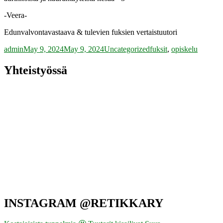
-Veera-
Edunvalvontavastaava & tulevien fuksien vertaistuutori
Author
Posted
Categories
Tags
admin
May 9, 2024
May 9, 2024
Uncategorized
fuksit
,
opiskelu
on
Yhteistyössä
INSTAGRAM @RETIKKARY