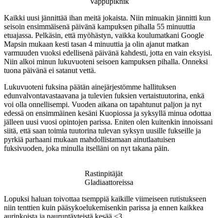
Vappupiknik
Kaikki uusi jännittää ihan meitä jokaista. Niin minuakin jännitti kun
seisoin ensimmäisenä päivänä kampuksen pihalla 55 minuuttia
etuajassa. Pelkäsin, että myöhästyn, vaikka koulumatkani Google
Mapsin mukaan kesti tasan 4 minuuttia ja olin ajanut matkan
varmuuden vuoksi edellisenä päivänä kahdesti, jotta en vain eksyisi.
Niin alkoi minun lukuvuoteni seisoen kampuksen pihalla. Onneksi
tuona päivänä ei satanut vettä.
Lukuvuoteni fuksina päätän ainejärjestömme hallituksen
edunvalvontavastaavana ja tulevien fuksien vertaistuutorina, enkä
voi olla onnellisempi. Vuoden aikana on tapahtunut paljon ja nyt
edessä on ensimmäinen kesäni Kuopiossa ja syksyllä minua odottaa
jälleen uusi vuosi opintojen parissa. Eniten olen kuitenkin innoissani
siitä, että saan toimia tuutorina tulevan syksyn uusille fukseille ja
pyrkiä parhaani mukaan mahdollistamaan ainutlaatuisen
fuksivuoden, joka minulla itselläni on nyt takana päin.
Rastinpitäjät
Gladiaattoreissa
Lopuksi haluan toivottaa tsemppiä kaikille viimeiseen rutistukseen
niin tenttien kuin pääsykoelukemisenkin parissa ja ennen kaikkea
aurinkoista ja nauruntäyteistä kesää <3