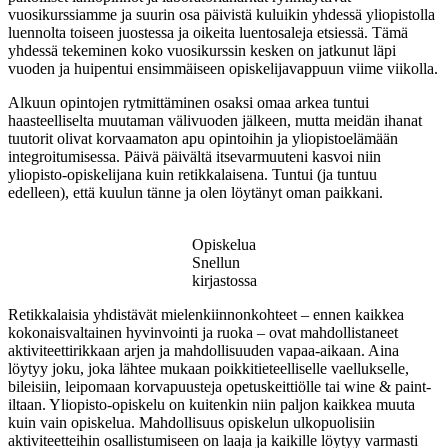
vuosikurssiamme ja suurin osa päivistä kuluikin yhdessä yliopistolla
luennolta toiseen juostessa ja oikeita luentosaleja etsiessä. Tämä
yhdessä tekeminen koko vuosikurssin kesken on jatkunut läpi
vuoden ja huipentui ensimmäiseen opiskelijavappuun viime viikolla.
Alkuun opintojen rytmittäminen osaksi omaa arkea tuntui
haasteelliselta muutaman välivuoden jälkeen, mutta meidän ihanat
tuutorit olivat korvaamaton apu opintoihin ja yliopistoelämään
integroitumisessa. Päivä päivältä itsevarmuuteni kasvoi niin
yliopisto-opiskelijana kuin retikkalaisena. Tuntui (ja tuntuu
edelleen), että kuulun tänne ja olen löytänyt oman paikkani.
Opiskelua
Snellun
kirjastossa
Retikkalaisia yhdistävät mielenkiinnonkohteet – ennen kaikkea
kokonaisvaltainen hyvinvointi ja ruoka – ovat mahdollistaneet
aktiviteettirikkaan arjen ja mahdollisuuden vapaa-aikaan. Aina
löytyy joku, joka lähtee mukaan poikkitieteelliselle vaellukselle,
bileisiin, leipomaan korvapuusteja opetuskeittiölle tai wine & paint-
iltaan. Yliopisto-opiskelu on kuitenkin niin paljon kaikkea muuta
kuin vain opiskelua. Mahdollisuus opiskelun ulkopuolisiin
aktiviteetteihin osallistumiseen on laaja ja kaikille löytyy varmasti