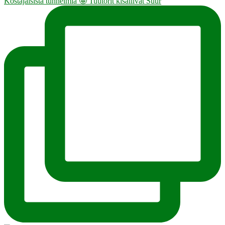
Kostajaisista tunnelmia 🤩 Tuutorit kisailivat Suur