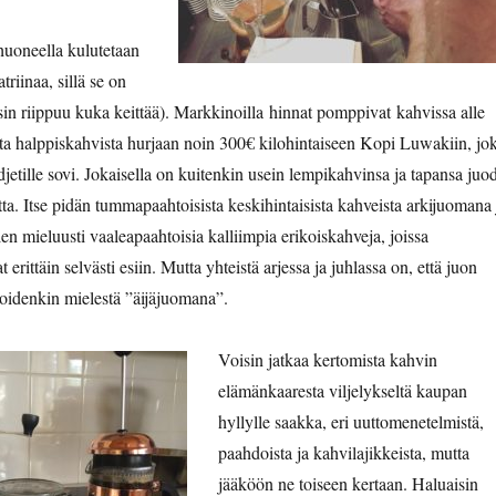
 huoneella kulutetaan
triinaa, sillä se on
osin riippuu kuka keittää). Markkinoilla hinnat pomppivat kahvissa alle
ta halppiskahvista hurjaan noin 300€ kilohintaiseen Kopi Luwakiin, jo
djetille sovi. Jokaisella on kuitenkin usein lempikahvinsa ja tapansa juo
ta. Itse pidän tummapaahtoisista keskihintaisista kahveista arkijuomana 
elen mieluusti vaaleapaahtoisia kalliimpia erikoiskahveja, joissa
erittäin selvästi esiin. Mutta yhteistä arjessa ja juhlassa on, että juon
joidenkin mielestä ”äijäjuomana”.
Voisin jatkaa kertomista kahvin
elämänkaaresta viljelykseltä kaupan
hyllylle saakka, eri uuttomenetelmistä,
paahdoista ja kahvilajikkeista, mutta
jääköön ne toiseen kertaan. Haluaisin