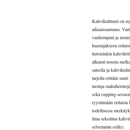
Kahvikulttuuri on nyt
aikaansaamana. Vanh
vanhempani ja monet
haastajakseen erilai
tietoisinkin kahvihö
alkanut
nousta melke
sateella ja kahvikulin
tarjolla erittäin suur
tuotuja makuhermoja
sekä cupping-sessioit
ryystämään erilaisia
todellisessa merkityk
ilma sekoittuu kahvi
selvemmin esille).