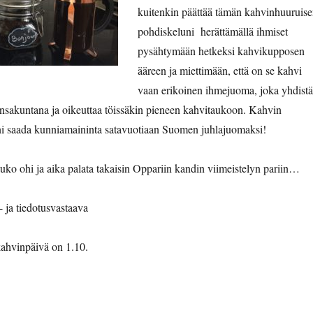
kuitenkin päättää tämän kahvinhuuruis
pohdiskeluni herättämällä ihmiset
pysähtymään hetkeksi kahvikupposen
ääreen ja miettimään, että on se kahvi
vaan erikoinen ihmejuoma, joka yhdist
nsakuntana ja oikeuttaa töissäkin pieneen kahvitaukoon. Kahvin
äni saada kunniamaininta satavuotiaan Suomen juhlajuomaksi!
uko ohi ja aika palata takaisin Oppariin kandin viimeistelyn pariin…
 ja tiedotusvastaava
ahvinpäivä on 1.10.