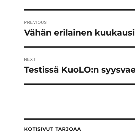
Post
PREVIOUS
navigation
Vähän erilainen kuukausi
Previous
post:
NEXT
Testissä KuoLO:n syysvae
Next
post:
KOTISIVUT TARJOAA