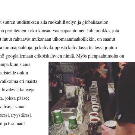
 suuren uudistuksen alla ruokahifistelyn ja globalisaation
a perinteinen koko kansan vaaleapaahtoinen Juhlamokka, jota
 muut rahtaavat mukanaan ulkomaanmatkoillekin, on saanut
sia tummapaahtoja, ja kahvikupposta kahvilassa tilatessa joutuu
rhö googlailemaan erikoiskahvien nimiä. Myös pienpaahtimoita on
inpä kuin sieniä
aristeille onkin
i valikoima eri maista
 hiveleviä kahveja
a, joissa pääsee
 kahveja sanan
sessä (ryystäessä
in ja tuo maut