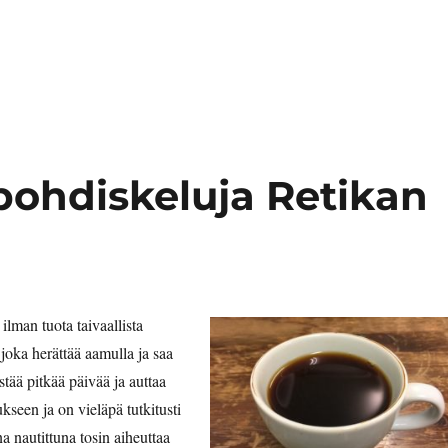
pohdiskeluja Retikan
ilman tuota taivaallista
joka herättää aamulla ja saa
stää pitkää päivää ja auttaa
een ja on vieläpä tutkitusti
ena nautittuna tosin aiheuttaa