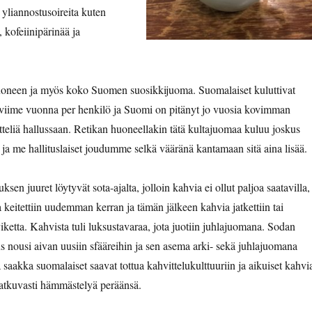
 yliannostusoireita kuten
kofeiinipärinää ja
oneen ja myös koko Suomen suosikkijuoma. Suomalaiset kuluttivat
 viime vuonna per henkilö ja Suomi on pitänyt jo vuosia kovimman
teliä hallussaan. Retikan huoneellakin tätä kultajuomaa kuluu joskus
 ja me hallituslaiset joudumme selkä vääränä kantamaan sitä aina lisää.
sen juuret löytyvät sota-ajalta, jolloin kahvia ei ollut paljoa saatavilla,
 keitettiin uudemman kerran ja tämän jälkeen kahvia jatkettiin tai
viketta. Kahvista tuli luksustavaraa, jota juotiin juhlajuomana. Sodan
s nousi aivan uusiin sfääreihin ja sen asema arki- sekä juhlajuomana
ä saakka suomalaiset saavat tottua kahvittelukulttuuriin ja aikuiset kahvi
atkuvasti hämmästelyä peräänsä.