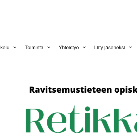
kelu
Toiminta
Yhteistyö
Liity jäseneksi