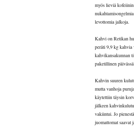
myös lieviä kofeiinin
nukahtamisongelmia, 
levottomia jalkoja.
Kahvi on Retikan hu
peräti 9,9 kg kahvia
kahvikansakunnan tit
paketillinen päivässä
Kahvin suuren kulutuk
mutta vanhoja puruja
käytettiin täysin kor
jälkeen kahvinkulutu
vakiintui. Jo pienest
juomattomat saavat j