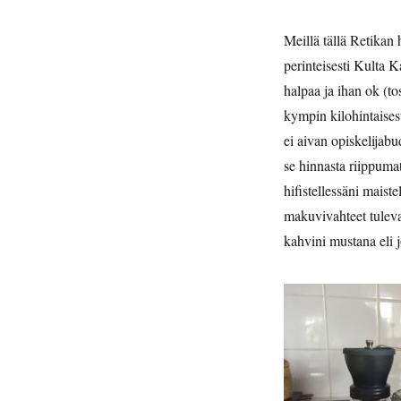
Meillä tällä Retikan
perinteisesti Kulta Ka
halpaa ja ihan ok (t
kympin kilohintaises
ei aivan opiskelijabu
se hinnasta riippumat
hifistellessäni maist
makuvivahteet tulevat 
kahvini mustana eli 