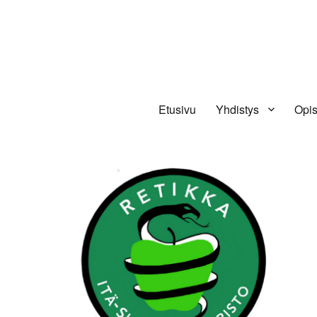
Retikka ry
Etusivu
Yhdistys
Opis