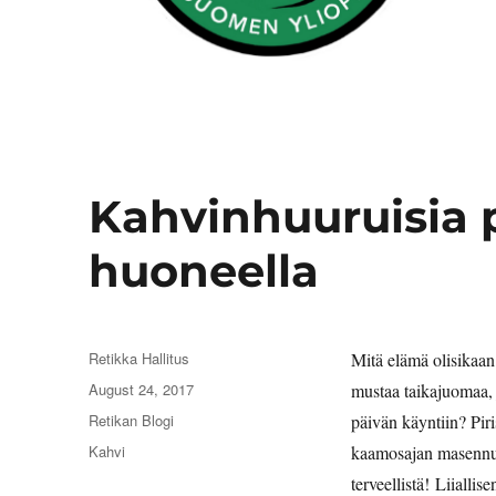
Kahvinhuuruisia 
huoneella
Author
Retikka Hallitus
Mitä elämä olisikaan 
Posted
August 24, 2017
mustaa taikajuomaa, 
on
Categories
Retikan Blogi
päivän käyntiin? Piri
Tags
Kahvi
kaamosajan masennuks
terveellistä! Liiallis