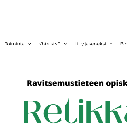
Toiminta
Yhteistyö
Liity jäseneksi
Bl