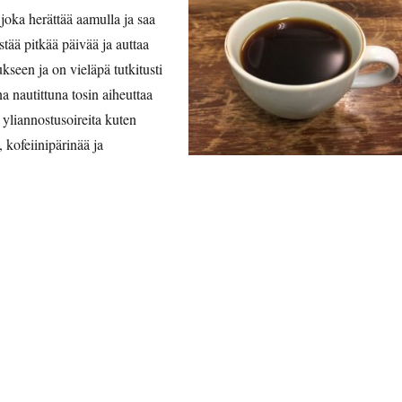
joka herättää aamulla ja saa
stää pitkää päivää ja auttaa
een ja on vieläpä tutkitusti
ena nautittuna tosin aiheuttaa
 yliannostusoireita kuten
kofeiinipärinää ja
hvinhuuruisia pohdiskeluja Retikan huoneella”