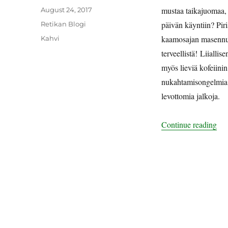
Posted
mustaa taikajuomaa, 
August 24, 2017
on
Categories
päivän käyntiin? Piri
Retikan Blogi
Tags
kaamosajan masennuks
Kahvi
terveellistä! Liiallis
myös lieviä kofeiinin
nukahtamisongelmia, 
levottomia jalkoja.
“Ka
Continue reading