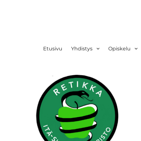
Retikka ry
Etusivu
Yhdistys
Opiskelu