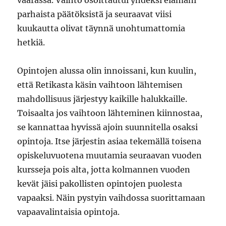
väärässä. Vaihto osoittautui yhdeksi elämäni
parhaista päätöksistä ja seuraavat viisi
kuukautta olivat täynnä unohtumattomia
hetkiä.
Opintojen alussa olin innoissani, kun kuulin,
että Retikasta käsin vaihtoon lähtemisen
mahdollisuus järjestyy kaikille halukkaille.
Toisaalta jos vaihtoon lähteminen kiinnostaa,
se kannattaa hyvissä ajoin suunnitella osaksi
opintoja. Itse järjestin asiaa tekemällä toisena
opiskeluvuotena muutamia seuraavan vuoden
kursseja pois alta, jotta kolmannen vuoden
kevät jäisi pakollisten opintojen puolesta
vapaaksi. Näin pystyin vaihdossa suorittamaan
vapaavalintaisia opintoja.