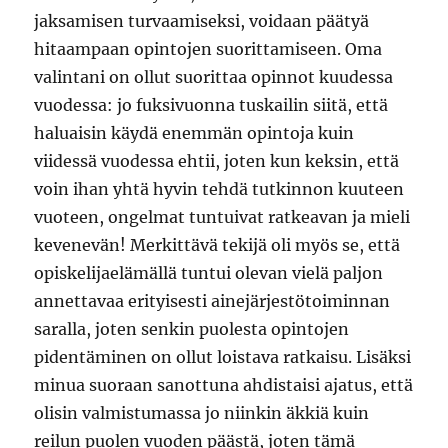
jaksamisen turvaamiseksi, voidaan päätyä
hitaampaan opintojen suorittamiseen. Oma
valintani on ollut suorittaa opinnot kuudessa
vuodessa: jo fuksivuonna tuskailin siitä, että
haluaisin käydä enemmän opintoja kuin
viidessä vuodessa ehtii, joten kun keksin, että
voin ihan yhtä hyvin tehdä tutkinnon kuuteen
vuoteen, ongelmat tuntuivat ratkeavan ja mieli
kevenevän! Merkittävä tekijä oli myös se, että
opiskelijaelämällä tuntui olevan vielä paljon
annettavaa erityisesti ainejärjestötoiminnan
saralla, joten senkin puolesta opintojen
pidentäminen on ollut loistava ratkaisu. Lisäksi
minua suoraan sanottuna ahdistaisi ajatus, että
olisin valmistumassa jo niinkin äkkiä kuin
reilun puolen vuoden päästä, joten tämä