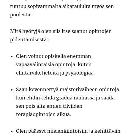
tuntuu sopivammalta aikataululta myös sen
puolesta.
Mitä hyötyjä olen siis itse saanut opintojen
pidentämisestä:
Olen voinut opiskella enemmän
vapaavalintaisia opintoja, kuten
elintarviketieteitä ja psykologiaa.
Saan kevennettyä maisterivaiheen opintoja,
kun ehdin tehdä gradua rauhassa ja saada
sen pois alta ennen tiiviiden
terapiaopintojen alkua.
Olen päässyt mielenkiintoisiin ja kehittäviin