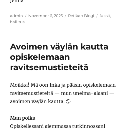
Jenna
Author
Posted
Categories
Tags
admin
November 6, 2025
Retikan Blogi
fuksit
,
on
hallitus
Avoimen väylän kautta
opiskelemaan
ravitsemustieteitä
Moikka! Mä oon Inka ja pääsin opiskelemaan
ravitsemustieteitä — mun unelma-alaani —
avoimen väylän kautta. 🙂
Mun polku
Opiskellessani aiemmassa tutkinnossani