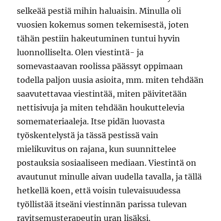
selkeää pestiä mihin haluaisin. Minulla oli
vuosien kokemus somen tekemisestä, joten
tähän pestiin hakeutuminen tuntui hyvin
luonnolliselta. Olen viestintä- ja
somevastaavan roolissa päässyt oppimaan
todella paljon uusia asioita, mm. miten tehdään
saavutettavaa viestintää, miten päivitetään
nettisivuja ja miten tehdään houkuttelevia
somemateriaaleja. Itse pidän luovasta
työskentelystä ja tässä pestissä vain
mielikuvitus on rajana, kun suunnittelee
postauksia sosiaaliseen mediaan. Viestintä on
avautunut minulle aivan uudella tavalla, ja tällä
hetkellä koen, että voisin tulevaisuudessa
työllistää itseäni viestinnän parissa tulevan
ravitsemusterapeutin uran lisäksi.