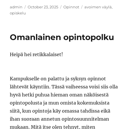
Author
Posted
Categories
Tags
admin
October 23, 2025
Opinnot
avoimen väylä
,
on
opiskelu
Omanlainen opintopolku
Heipä hei retikkalaiset!
Kampukselle on palattu ja syksyn opinnot
lähtevät käyntiin. Tässä vaiheessa voisi siis olla
hyvä hetki puhua hieman oman näköisestä
opintopolusta ja mun omista kokemuksista
siitä, kun opintoja käy omassa tahdissa eikä
ihan suoraan annetun opintosuunnitelman
mukaan. Mitä itse olen tehnyt, miten