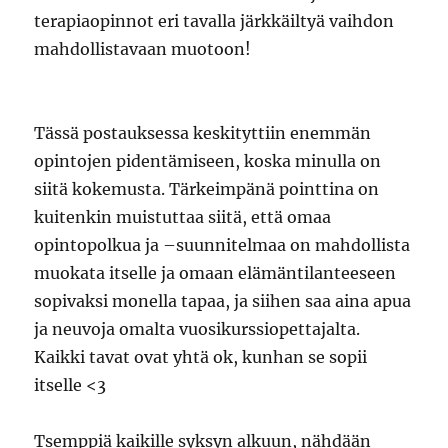
terapiaopinnot eri tavalla järkkäiltyä vaihdon
mahdollistavaan muotoon!
Tässä postauksessa keskityttiin enemmän
opintojen pidentämiseen, koska minulla on
siitä kokemusta. Tärkeimpänä pointtina on
kuitenkin muistuttaa siitä, että omaa
opintopolkua ja –suunnitelmaa on mahdollista
muokata itselle ja omaan elämäntilanteeseen
sopivaksi monella tapaa, ja siihen saa aina apua
ja neuvoja omalta vuosikurssiopettajalta.
Kaikki tavat ovat yhtä ok, kunhan se sopii
itselle <3
Tsemppiä kaikille syksyn alkuun, nähdään