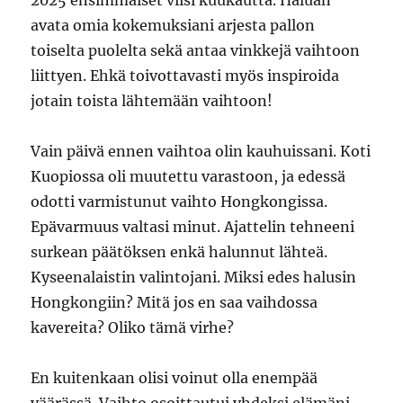
2025 ensimmäiset viisi kuukautta. Haluan
avata omia kokemuksiani arjesta pallon
toiselta puolelta sekä antaa vinkkejä vaihtoon
liittyen. Ehkä toivottavasti myös inspiroida
jotain toista lähtemään vaihtoon!
Vain päivä ennen vaihtoa olin kauhuissani. Koti
Kuopiossa oli muutettu varastoon, ja edessä
odotti varmistunut vaihto Hongkongissa.
Epävarmuus valtasi minut. Ajattelin tehneeni
surkean päätöksen enkä halunnut lähteä.
Kyseenalaistin valintojani. Miksi edes halusin
Hongkongiin? Mitä jos en saa vaihdossa
kavereita? Oliko tämä virhe?
En kuitenkaan olisi voinut olla enempää