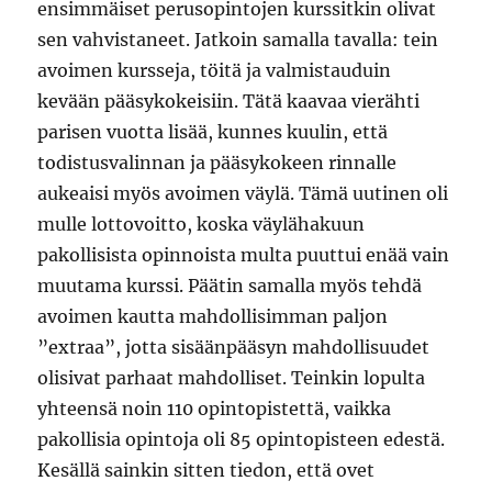
ensimmäiset perusopintojen kurssitkin olivat
sen vahvistaneet. Jatkoin samalla tavalla: tein
avoimen kursseja, töitä ja valmistauduin
kevään pääsykokeisiin. Tätä kaavaa vierähti
parisen vuotta lisää, kunnes kuulin, että
todistusvalinnan ja pääsykokeen rinnalle
aukeaisi myös avoimen väylä. Tämä uutinen oli
mulle lottovoitto, koska väylähakuun
pakollisista opinnoista multa puuttui enää vain
muutama kurssi. Päätin samalla myös tehdä
avoimen kautta mahdollisimman paljon
”extraa”, jotta sisäänpääsyn mahdollisuudet
olisivat parhaat mahdolliset. Teinkin lopulta
yhteensä noin 110 opintopistettä, vaikka
pakollisia opintoja oli 85 opintopisteen edestä.
Kesällä sainkin sitten tiedon, että ovet