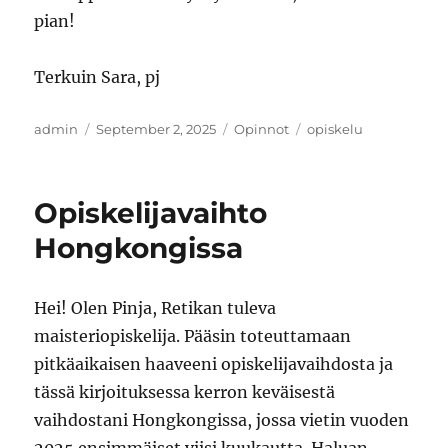
pian!
Terkuin Sara, pj
Author
Posted
Categories
Tags
admin
September 2, 2025
Opinnot
opiskelu
on
Opiskelijavaihto
Hongkongissa
Hei! Olen Pinja, Retikan tuleva
maisteriopiskelija. Pääsin toteuttamaan
pitkäaikaisen haaveeni opiskelijavaihdosta ja
tässä kirjoituksessa kerron keväisestä
vaihdostani Hongkongissa, jossa vietin vuoden