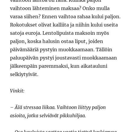
vaihtoon lähtöä oli raha. Kuinka paljon
vaihtoon lähteminen maksaa? Onko mulla
varaa siihen? Ennen vaihtoa rahaa kului paljon.
Rokotukset olivat kalliita ja niihin kului useita
satoja euroja. Lentolipuista maksoin myös
paljon, koska halusin ostaa liput, joiden
päivämääriä pystyin muokkaamaan. Tällöin
paluupäivän pystyi joustavasti muokkaamaan
jälkeenpäin paremmaksi, kun aikatauluni
selkiytyivät.
Vinkit:
– Älä stressaa liikaa. Vaihtoon liittyy paljon
asioita, jotka selviävät pikkuhiljaa.