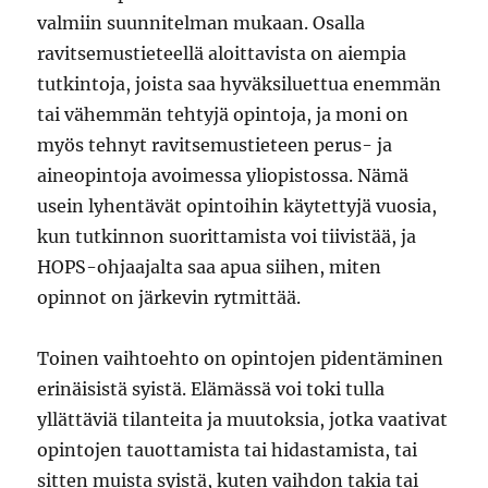
valmiin suunnitelman mukaan. Osalla
ravitsemustieteellä aloittavista on aiempia
tutkintoja, joista saa hyväksiluettua enemmän
tai vähemmän tehtyjä opintoja, ja moni on
myös tehnyt ravitsemustieteen perus- ja
aineopintoja avoimessa yliopistossa. Nämä
usein lyhentävät opintoihin käytettyjä vuosia,
kun tutkinnon suorittamista voi tiivistää, ja
HOPS-ohjaajalta saa apua siihen, miten
opinnot on järkevin rytmittää.
Toinen vaihtoehto on opintojen pidentäminen
erinäisistä syistä. Elämässä voi toki tulla
yllättäviä tilanteita ja muutoksia, jotka vaativat
opintojen tauottamista tai hidastamista, tai
sitten muista syistä, kuten vaihdon takia tai