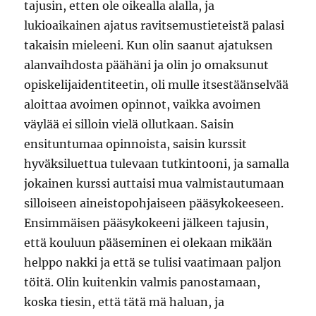
tajusin, etten ole oikealla alalla, ja
lukioaikainen ajatus ravitsemustieteistä palasi
takaisin mieleeni. Kun olin saanut ajatuksen
alanvaihdosta päähäni ja olin jo omaksunut
opiskelijaidentiteetin, oli mulle itsestäänselvää
aloittaa avoimen opinnot, vaikka avoimen
väylää ei silloin vielä ollutkaan. Saisin
ensituntumaa opinnoista, saisin kurssit
hyväksiluettua tulevaan tutkintooni, ja samalla
jokainen kurssi auttaisi mua valmistautumaan
silloiseen aineistopohjaiseen pääsykokeeseen.
Ensimmäisen pääsykokeeni jälkeen tajusin,
että kouluun pääseminen ei olekaan mikään
helppo nakki ja että se tulisi vaatimaan paljon
töitä. Olin kuitenkin valmis panostamaan,
koska tiesin, että tätä mä haluan, ja