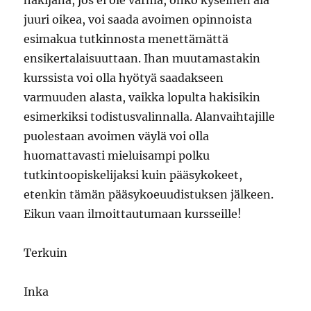
hakijana, jos ei ole varma, onko kyseinen ala
juuri oikea, voi saada avoimen opinnoista
esimakua tutkinnosta menettämättä
ensikertalaisuuttaan. Ihan muutamastakin
kurssista voi olla hyötyä saadakseen
varmuuden alasta, vaikka lopulta hakisikin
esimerkiksi todistusvalinnalla. Alanvaihtajille
puolestaan avoimen väylä voi olla
huomattavasti mieluisampi polku
tutkintoopiskelijaksi kuin pääsykokeet,
etenkin tämän pääsykoeuudistuksen jälkeen.
Eikun vaan ilmoittautumaan kursseille!
Terkuin
Inka