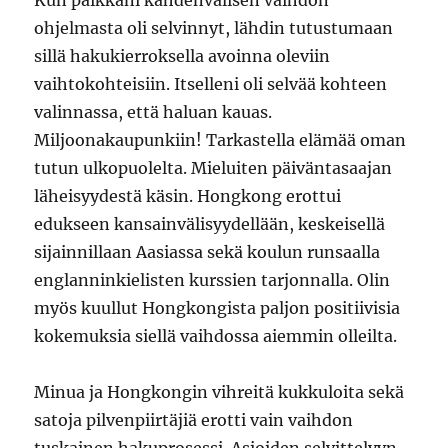
Kun paikkani kahdenvälisen vaihdon
ohjelmasta oli selvinnyt, lähdin tutustumaan
sillä hakukierroksella avoinna oleviin
vaihtokohteisiin. Itselleni oli selvää kohteen
valinnassa, että haluan kauas.
Miljoonakaupunkiin! Tarkastella elämää oman
tutun ulkopuolelta. Mieluiten päiväntasaajan
läheisyydestä käsin. Hongkong erottui
edukseen kansainvälisyydellään, keskeisellä
sijainnillaan Aasiassa sekä koulun runsaalla
englanninkielisten kurssien tarjonnalla. Olin
myös kuullut Hongkongista paljon positiivisia
kokemuksia siellä vaihdossa aiemmin olleilta.
Minua ja Hongkongin vihreitä kukkuloita sekä
satoja pilvenpiirtäjiä erotti vain vaihdon