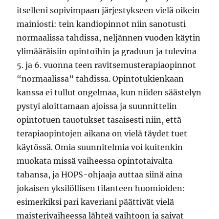
itselleni sopivimpaan järjestykseen vielä oikein
mainiosti: tein kandiopinnot niin sanotusti
normaalissa tahdissa, neljännen vuoden käytin
ylimääräisiin opintoihin ja graduun ja tulevina
5. ja 6. vuonna teen ravitsemusterapiaopinnot
“normaalissa” tahdissa. Opintotukienkaan
kanssa ei tullut ongelmaa, kun niiden säästelyn
pystyi aloittamaan ajoissa ja suunnittelin
opintotuen tauotukset tasaisesti niin, että
terapiaopintojen aikana on vielä täydet tuet
käytössä. Omia suunnitelmia voi kuitenkin
muokata missä vaiheessa opintotaivalta
tahansa, ja HOPS-ohjaaja auttaa siinä aina
jokaisen yksilöllisen tilanteen huomioiden:
esimerkiksi pari kaveriani päättivät vielä
maisterivaiheessa lähteä vaihtoon ja saivat