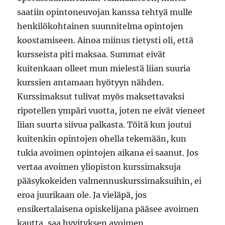
saatiin opintoneuvojan kanssa tehtyä mulle
henkilökohtainen suunnitelma opintojen
koostamiseen. Ainoa miinus tietysti oli, että
kursseista piti maksaa. Summat eivät
kuitenkaan olleet mun mielestä liian suuria
kurssien antamaan hyötyyn nähden.
Kurssimaksut tulivat myös maksettavaksi
ripotellen ympäri vuotta, joten ne eivät vieneet
liian suurta siivua palkasta. Töitä kun joutui
kuitenkin opintojen ohella tekemään, kun
tukia avoimen opintojen aikana ei saanut. Jos
vertaa avoimen yliopiston kurssimaksuja
pääsykokeiden valmennuskurssimaksuihin, ei
eroa juurikaan ole. Ja vieläpä, jos
ensikertalaisena opiskelijana pääsee avoimen
kautta, saa hyvityksen avoimen