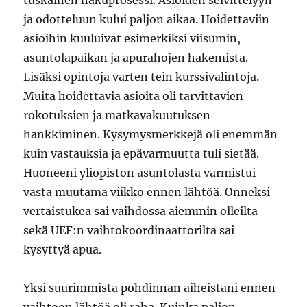
tuskainen hakuprosessi. Asioiden selvittelyyn
ja odotteluun kului paljon aikaa. Hoidettaviin
asioihin kuuluivat esimerkiksi viisumin,
asuntolapaikan ja apurahojen hakemista.
Lisäksi opintoja varten tein kurssivalintoja.
Muita hoidettavia asioita oli tarvittavien
rokotuksien ja matkavakuutuksen
hankkiminen. Kysymysmerkkejä oli enemmän
kuin vastauksia ja epävarmuutta tuli sietää.
Huoneeni yliopiston asuntolasta varmistui
vasta muutama viikko ennen lähtöä. Onneksi
vertaistukea sai vaihdossa aiemmin olleilta
sekä UEF:n vaihtokoordinaattorilta sai
kysyttyä apua.
Yksi suurimmista pohdinnan aiheistani ennen