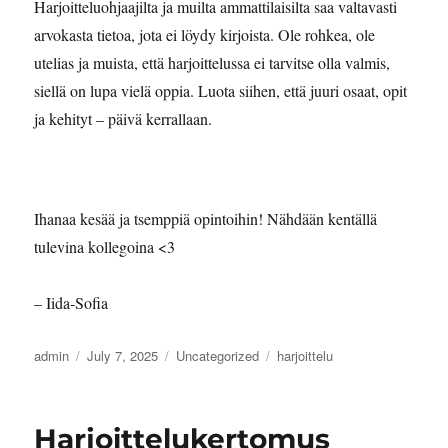
Harjoitteluohjaajilta ja muilta ammattilaisilta saa valtavasti
arvokasta tietoa, jota ei löydy kirjoista. Ole rohkea, ole
utelias ja muista, että harjoittelussa ei tarvitse olla valmis,
siellä on lupa vielä oppia. Luota siihen, että juuri osaat, opit
ja kehityt – päivä kerrallaan.
Ihanaa kesää ja tsemppiä opintoihin! Nähdään kentällä
tulevina kollegoina <3
– Iida-Sofia
Author
Posted
Categories
Tags
admin
July 7, 2025
Uncategorized
harjoittelu
on
Harjoittelukertomus