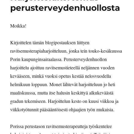
perusterveydenhuollosta
Moikka!
Kirjoittelen tämän blogipostauksen liittyen
ravitsemusterapiaharjoitteluun, jonka tein touko-kesäkuussa
Porin kaupunginsairaalassa. Perusterveydenhuollon
harjoittelu ajoittuu ravitsemustieteellä neljännen vuoden
kevääseen, minkä vuoksi opetus kestää nelosvuodella
helmikuun loppuun. Monet lähtevät harjoitteluun jo heti
maaliskuussa, mutta itse halusin keskittyä alkukeväästä
gradun tekemiseen. Harjoittelun kesto on kuusi viikkoa ja
viikkotyötunnit pääsääntöisesti ohjaajien työn mukaisia.
Porissa perustason ravitsemusterapeutteja työskentelee