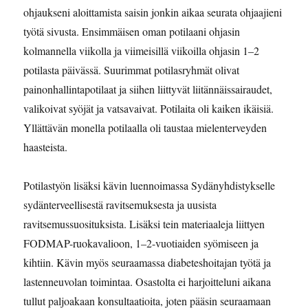
ohjaukseni aloittamista saisin jonkin aikaa seurata ohjaajieni
työtä sivusta. Ensimmäisen oman potilaani ohjasin
kolmannella viikolla ja viimeisillä viikoilla ohjasin 1–2
potilasta päivässä. Suurimmat potilasryhmät olivat
painonhallintapotilaat ja siihen liittyvät liitännäissairaudet,
valikoivat syöjät ja vatsavaivat. Potilaita oli kaiken ikäisiä.
Yllättävän monella potilaalla oli taustaa mielenterveyden
haasteista.
Potilastyön lisäksi kävin luennoimassa Sydänyhdistykselle
sydänterveellisestä ravitsemuksesta ja uusista
ravitsemussuosituksista. Lisäksi tein materiaaleja liittyen
FODMAP-ruokavalioon, 1–2-vuotiaiden syömiseen ja
kihtiin. Kävin myös seuraamassa diabeteshoitajan työtä ja
lastenneuvolan toimintaa. Osastolta ei harjoitteluni aikana
tullut paljoakaan konsultaatioita, joten pääsin seuraamaan