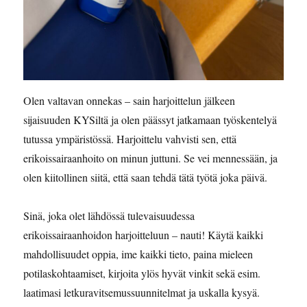
Olen valtavan onnekas – sain harjoittelun jälkeen
sijaisuuden KYSiltä ja olen päässyt jatkamaan työskentelyä
tutussa ympäristössä. Harjoittelu vahvisti sen, että
erikoissairaanhoito on minun juttuni. Se vei mennessään, ja
olen kiitollinen siitä, että saan tehdä tätä työtä joka päivä.
Sinä, joka olet lähdössä tulevaisuudessa
erikoissairaanhoidon harjoitteluun – nauti! Käytä kaikki
mahdollisuudet oppia, ime kaikki tieto, paina mieleen
potilaskohtaamiset, kirjoita ylös hyvät vinkit sekä esim.
laatimasi letkuravitsemussuunnitelmat ja uskalla kysyä.