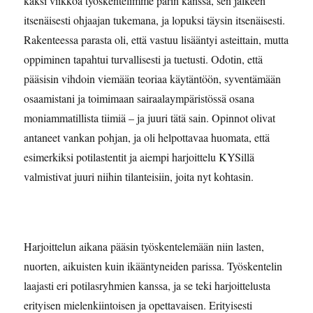
kaksi viikkoa työskentelimme parin kanssa, sen jälkeen
itsenäisesti ohjaajan tukemana, ja lopuksi täysin itsenäisesti.
Rakenteessa parasta oli, että vastuu lisääntyi asteittain, mutta
oppiminen tapahtui turvallisesti ja tuetusti. Odotin, että
pääsisin vihdoin viemään teoriaa käytäntöön, syventämään
osaamistani ja toimimaan sairaalaympäristössä osana
moniammatillista tiimiä – ja juuri tätä sain. Opinnot olivat
antaneet vankan pohjan, ja oli helpottavaa huomata, että
esimerkiksi potilastentit ja aiempi harjoittelu KYSillä
valmistivat juuri niihin tilanteisiin, joita nyt kohtasin.
Harjoittelun aikana pääsin työskentelemään niin lasten,
nuorten, aikuisten kuin ikääntyneiden parissa. Työskentelin
laajasti eri potilasryhmien kanssa, ja se teki harjoittelusta
erityisen mielenkiintoisen ja opettavaisen. Erityisesti