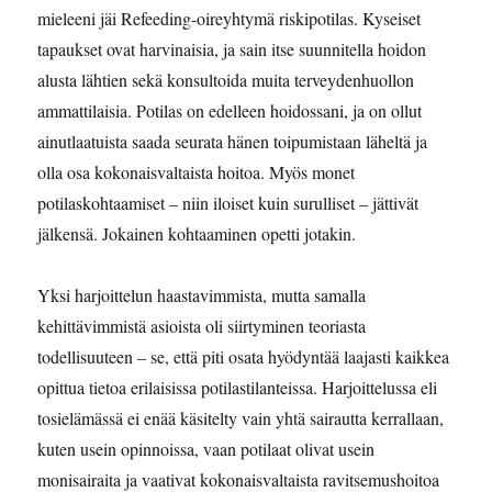
mieleeni jäi Refeeding-oireyhtymä riskipotilas. Kyseiset
tapaukset ovat harvinaisia, ja sain itse suunnitella hoidon
alusta lähtien sekä konsultoida muita terveydenhuollon
ammattilaisia. Potilas on edelleen hoidossani, ja on ollut
ainutlaatuista saada seurata hänen toipumistaan läheltä ja
olla osa kokonaisvaltaista hoitoa. Myös monet
potilaskohtaamiset – niin iloiset kuin surulliset – jättivät
jälkensä. Jokainen kohtaaminen opetti jotakin.
Yksi harjoittelun haastavimmista, mutta samalla
kehittävimmistä asioista oli siirtyminen teoriasta
todellisuuteen – se, että piti osata hyödyntää laajasti kaikkea
opittua tietoa erilaisissa potilastilanteissa. Harjoittelussa eli
tosielämässä ei enää käsitelty vain yhtä sairautta kerrallaan,
kuten usein opinnoissa, vaan potilaat olivat usein
monisairaita ja vaativat kokonaisvaltaista ravitsemushoitoa