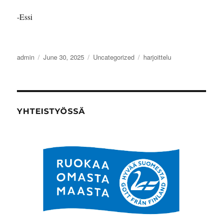
-Essi
Author
Posted
Categories
Tags
admin
June 30, 2025
Uncategorized
harjoittelu
on
YHTEISTYÖSSÄ