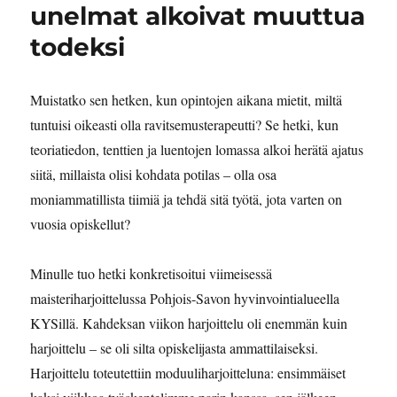
unelmat alkoivat muuttua
todeksi
Muistatko sen hetken, kun opintojen aikana mietit, miltä
tuntuisi oikeasti olla ravitsemusterapeutti? Se hetki, kun
teoriatiedon, tenttien ja luentojen lomassa alkoi herätä ajatus
siitä, millaista olisi kohdata potilas – olla osa
moniammatillista tiimiä ja tehdä sitä työtä, jota varten on
vuosia opiskellut?
Minulle tuo hetki konkretisoitui viimeisessä
maisteriharjoittelussa Pohjois-Savon hyvinvointialueella
KYSillä. Kahdeksan viikon harjoittelu oli enemmän kuin
harjoittelu – se oli silta opiskelijasta ammattilaiseksi.
Harjoittelu toteutettiin moduuliharjoitteluna: ensimmäiset