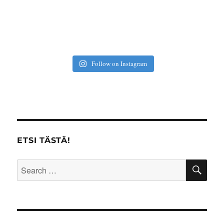
Follow on Instagram
ETSI TÄSTÄ!
SE
Search
for: