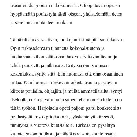
usean eri diagnoosin näkökulmasta. Oli opittava nopeasti
hyppäämään potilasryhmästä toiseen, yhdistelemään tietoa
ja soveltamaan tilanteen mukaan.
Tämä oli aluksi vaativaa, mutta juuri siinä piili suuri kasvu.
Opin tarkastelemaan tilannetta kokonaisuutena ja
luottamaan siihen, että osaan hakea tarvittavan tiedon ja
tehdä perusteltuja ratkaisuja. Erityisiä onnistumisen
kokemuksia syntyi siitä, kun huomasi, että oma osaaminen
riittää. Kun huomasin tekeväni oikeita asioita ja saavani
kiitosta potilailta, ohjaajilta ja muilta ammattilaisilta, syntyi
itseluottamusta ja varmuutta siihen, että minusta todella on
tähän työhön. Harjoittelu opetti paljon: paitsi konkreettista
potilastyötä, myös priorisointia, työskentelyä kiireessä,
tiimityötä ja vuorovaikutustaitoja. Tärkeää on pysähtyä
kuuntelemaan potilasta ja nähdä ravitsemushoito osana