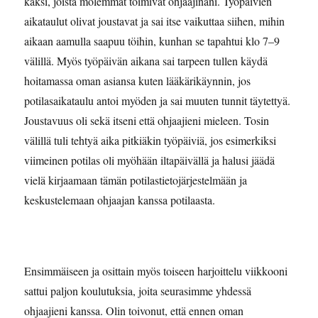
kaksi, joista molemmat toimivat ohjaajinani. Työpäivien
aikataulut olivat joustavat ja sai itse vaikuttaa siihen, mihin
aikaan aamulla saapuu töihin, kunhan se tapahtui klo 7–9
välillä. Myös työpäivän aikana sai tarpeen tullen käydä
hoitamassa oman asiansa kuten lääkärikäynnin, jos
potilasaikataulu antoi myöden ja sai muuten tunnit täytettyä.
Joustavuus oli sekä itseni että ohjaajieni mieleen. Tosin
välillä tuli tehtyä aika pitkiäkin työpäiviä, jos esimerkiksi
viimeinen potilas oli myöhään iltapäivällä ja halusi jäädä
vielä kirjaamaan tämän potilastietojärjestelmään ja
keskustelemaan ohjaajan kanssa potilaasta.
Ensimmäiseen ja osittain myös toiseen harjoittelu viikkooni
sattui paljon koulutuksia, joita seurasimme yhdessä
ohjaajieni kanssa. Olin toivonut, että ennen oman