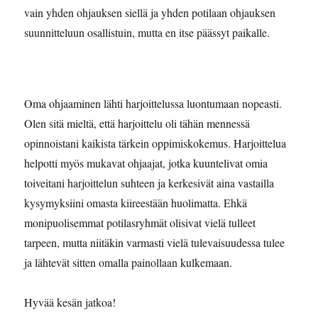
vain yhden ohjauksen siellä ja yhden potilaan ohjauksen
suunnitteluun osallistuin, mutta en itse päässyt paikalle.
Oma ohjaaminen lähti harjoittelussa luontumaan nopeasti.
Olen sitä mieltä, että harjoittelu oli tähän mennessä
opinnoistani kaikista tärkein oppimiskokemus. Harjoittelua
helpotti myös mukavat ohjaajat, jotka kuuntelivat omia
toiveitani harjoittelun suhteen ja kerkesivät aina vastailla
kysymyksiini omasta kiireestään huolimatta. Ehkä
monipuolisemmat potilasryhmät olisivat vielä tulleet
tarpeen, mutta niitäkin varmasti vielä tulevaisuudessa tulee
ja lähtevät sitten omalla painollaan kulkemaan.
Hyvää kesän jatkoa!