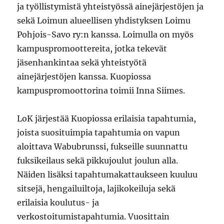
ja työllistymistä yhteistyössä ainejärjestöjen ja
sekä Loimun alueellisen yhdistyksen Loimu
Pohjois-Savo ry:n kanssa. Loimulla on myös
kampuspromoottereita, jotka tekevät
jäsenhankintaa sekä yhteistyötä
ainejärjestöjen kanssa. Kuopiossa
kampuspromoottorina toimii Inna Siimes.
LoK järjestää Kuopiossa erilaisia tapahtumia,
joista suosituimpia tapahtumia on vapun
aloittava Wabubrunssi, fukseille suunnattu
fuksikeilaus sekä pikkujoulut joulun alla.
Näiden lisäksi tapahtumakattaukseen kuuluu
sitsejä, hengailuiltoja, lajikokeiluja sekä
erilaisia koulutus- ja
verkostoitumistapahtumia. Vuosittain