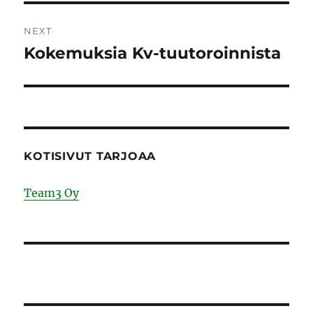
NEXT
Kokemuksia Kv-tuutoroinnista
Next
post:
KOTISIVUT TARJOAA
Team3 Oy