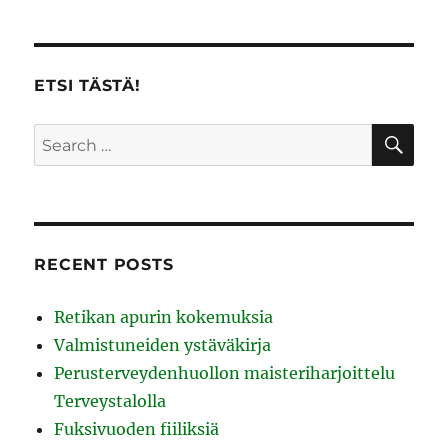
ETSI TÄSTÄ!
SE
Search
for:
RECENT POSTS
Retikan apurin kokemuksia
Valmistuneiden ystäväkirja
Perusterveydenhuollon maisteriharjoittelu
Terveystalolla
Fuksivuoden fiiliksiä