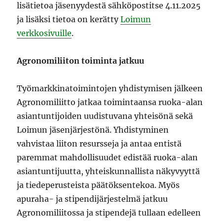
lisätietoa jäsenyydestä sähköpostitse 4.11.2025
ja lisäksi tietoa on kerätty
Loimun
verkkosivuille
.
Agronomiliiton toiminta jatkuu
Työmarkkinatoimintojen yhdistymisen jälkeen
Agronomiliitto jatkaa toimintaansa ruoka-alan
asiantuntijoiden uudistuvana yhteisönä sekä
Loimun jäsenjärjestönä. Yhdistyminen
vahvistaa liiton resursseja ja antaa entistä
paremmat mahdollisuudet edistää ruoka-alan
asiantuntijuutta, yhteiskunnallista näkyvyyttä
ja tiedeperusteista päätöksentekoa. Myös
apuraha- ja stipendijärjestelmä jatkuu
Agronomiliitossa ja stipendejä tullaan edelleen