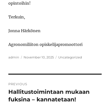
opintoihin!
Terkuin,
Jonna Härkönen
Agronomiliiton opiskelijapromoottori
Author
Posted
Categories
admin
November 10, 2025
Uncategorized
on
Post
PREVIOUS
navigation
Hallitustoimintaan mukaan
Previous
post:
fuksina – kannatetaan!