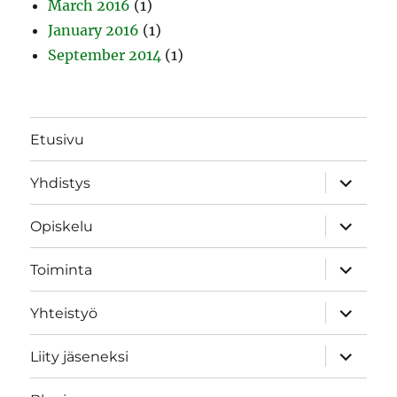
March 2016
(1)
January 2016
(1)
September 2014
(1)
Etusivu
expand
Yhdistys
child
menu
expand
Opiskelu
child
menu
expand
Toiminta
child
menu
expand
Yhteistyö
child
menu
expand
Liity jäseneksi
child
menu