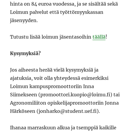
hinta on 84 euroa vuodessa, ja se sisältää sekä
Loimun palvelut että työttömyyskassan
jäsenyyden.
Tutustu lisää loimun jäsentasoihin
täällä
!
Kysymyksiä?
Jos aiheesta herää vielä kysymyksiä ja
ajatuksia, voit olla yhteydessä esimerkiksi
Loimun kampuspromoottoriin Inna
Siimekseen (promoottori.kuopio@loimu.fi) tai
Agronomiliiton opiskelijapromoottoriin Jonna
Härköseen (jonharko@student.uef.fi).
Ihanaa marraskuun alkua ja tsemppiä kaikille