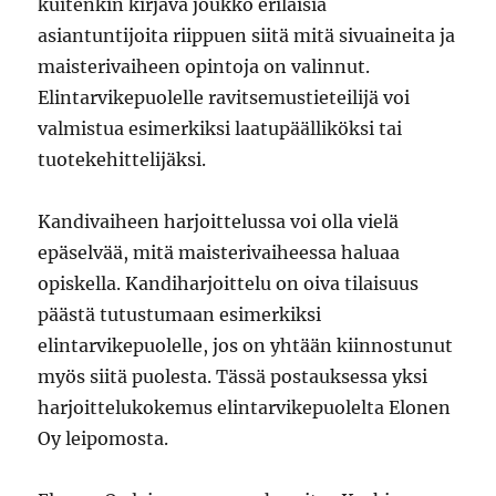
kuitenkin kirjava joukko erilaisia
asiantuntijoita riippuen siitä mitä sivuaineita ja
maisterivaiheen opintoja on valinnut.
Elintarvikepuolelle ravitsemustieteilijä voi
valmistua esimerkiksi laatupäälliköksi tai
tuotekehittelijäksi.
Kandivaiheen harjoittelussa voi olla vielä
epäselvää, mitä maisterivaiheessa haluaa
opiskella. Kandiharjoittelu on oiva tilaisuus
päästä tutustumaan esimerkiksi
elintarvikepuolelle, jos on yhtään kiinnostunut
myös siitä puolesta. Tässä postauksessa yksi
harjoittelukokemus elintarvikepuolelta Elonen
Oy leipomosta.