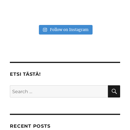
Follow on Instagram
ETSI TÄSTÄ!
SE
Search
for:
RECENT POSTS