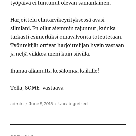
työpäivä ei tuntunut olevan samanlainen.
Harjoittelu elintarvikeyrityksessä avasi
silmiäni. En ollut aiemmin tajunnut, kuinka
tarkasti esimerkiksi omavalvonta toteutetaan.
Työntekijät ottivat harjoittelijan hyvin vastaan
ja neljä viikkoa meni kuin siivillä.
Ihanaa alkanutta kesälomaa kaikille!
Tella, SOME-vastaava
Author
Posted
Categories
admin
June 5, 2018
Uncategorized
on
Post