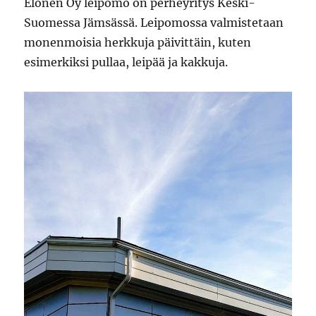
Elonen Oy leipomo on perheyritys Keski-
Suomessa Jämsässä. Leipomossa valmistetaan
monenmoisia herkkuja päivittäin, kuten
esimerkiksi pullaa, leipää ja kakkuja.