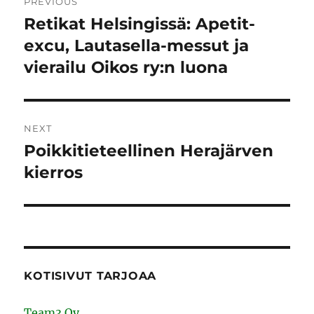
PREVIOUS
navigation
Retikat Helsingissä: Apetit-
Previous
post:
excu, Lautasella-messut ja
vierailu Oikos ry:n luona
NEXT
Poikkitieteellinen Herajärven
Next
post:
kierros
KOTISIVUT TARJOAA
Team3 Oy