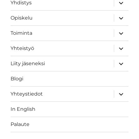
expand
Yhdistys
child
menu
expand
Opiskelu
child
menu
expand
Toiminta
child
menu
expand
Yhteistyö
child
menu
expand
Liity jäseneksi
child
menu
Blogi
expand
Yhteystiedot
child
menu
In English
Palaute