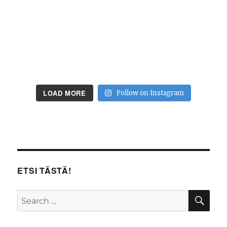
LOAD MORE
Follow on Instagram
ETSI TÄSTÄ!
SE
Search
for: