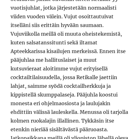
vuotisjuhlat, jotka järjestetään normaalisti
viiden vuoden välein. Vujut osoittautuivat
itselläni siis erittäin hyvään saumaan.
Vujuviikolla meillä oli muuta oheistekemistä,
kuten salsatanssitunti sekä iltamat
Apteekkarissa kisailujen merkeissä. Ennen itse
pääjuhlaa me hallituslaiset ja muut
kutsuvieraat aloitimme vujut erityisellä
cocktailtilaisuudella, jossa Retikalle jaettiin
lahjat, saimme syödä cocktailherkkuja ja
kippistellä skumppalaseja. Pääjuhla koostui
monesta eri ohjelmaosiosta ja laulujakin
ehdittiin välissä lauleskella. Menussa oli tarjolla
kolmen ruokalajin illallinen. Tykkäsin itse
etenkin nieriää sisältävästä pääruoasta.
Jatkopaikkana meillä oli yliopiston lähellä oleva