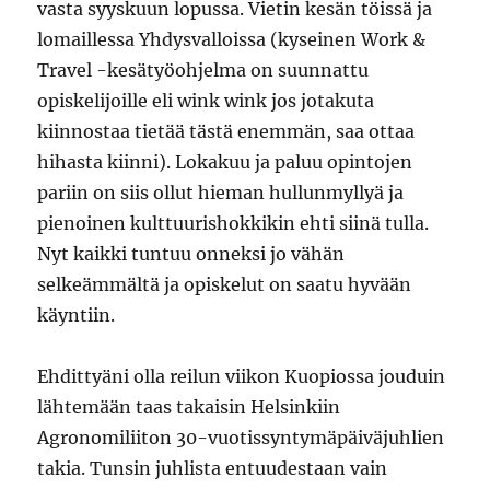
vasta syyskuun lopussa. Vietin kesän töissä ja
lomaillessa Yhdysvalloissa (kyseinen Work &
Travel -kesätyöohjelma on suunnattu
opiskelijoille eli wink wink jos jotakuta
kiinnostaa tietää tästä enemmän, saa ottaa
hihasta kiinni). Lokakuu ja paluu opintojen
pariin on siis ollut hieman hullunmyllyä ja
pienoinen kulttuurishokkikin ehti siinä tulla.
Nyt kaikki tuntuu onneksi jo vähän
selkeämmältä ja opiskelut on saatu hyvään
käyntiin.
Ehdittyäni olla reilun viikon Kuopiossa jouduin
lähtemään taas takaisin Helsinkiin
Agronomiliiton 30-vuotissyntymäpäiväjuhlien
takia. Tunsin juhlista entuudestaan vain