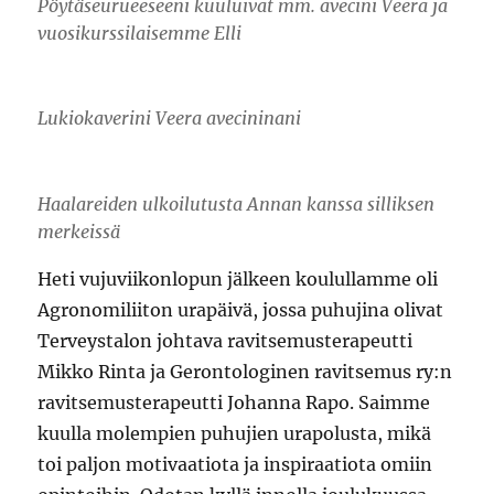
Pöytäseurueeseeni kuuluivat mm. avecini Veera ja
vuosikurssilaisemme Elli
Lukiokaverini Veera avecininani
Haalareiden ulkoilutusta Annan kanssa silliksen
merkeissä
Heti vujuviikonlopun jälkeen koulullamme oli
Agronomiliiton urapäivä, jossa puhujina olivat
Terveystalon johtava ravitsemusterapeutti
Mikko Rinta ja Gerontologinen ravitsemus ry:n
ravitsemusterapeutti Johanna Rapo. Saimme
kuulla molempien puhujien urapolusta, mikä
toi paljon motivaatiota ja inspiraatiota omiin