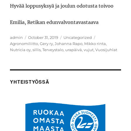
Hyvää loppusyksyä ja joulun odotusta toivoo
Emilia, Retikan edunvalvontavastaava
Author
Posted
Categories
Tags
admin
October 31, 2019
Uncategorized
on
Agronomiliitto
,
Gery ry
,
Johanna Rapo
,
Mikko rinta
,
Nutricia oy
,
sillis
,
Terveystalo
,
urapäivä
,
vujut
,
Vuosijuhlat
YHTEISTYÖSSÄ