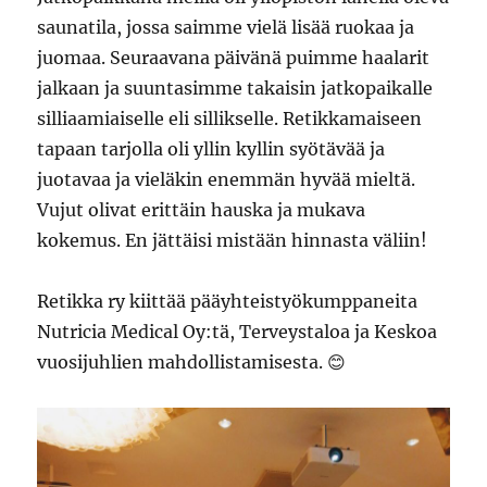
saunatila, jossa saimme vielä lisää ruokaa ja
juomaa. Seuraavana päivänä puimme haalarit
jalkaan ja suuntasimme takaisin jatkopaikalle
silliaamiaiselle eli sillikselle. Retikkamaiseen
tapaan tarjolla oli yllin kyllin syötävää ja
juotavaa ja vieläkin enemmän hyvää mieltä.
Vujut olivat erittäin hauska ja mukava
kokemus. En jättäisi mistään hinnasta väliin!
Retikka ry kiittää pääyhteistyökumppaneita
Nutricia Medical Oy:tä, Terveystaloa ja Keskoa
vuosijuhlien mahdollistamisesta. 😊