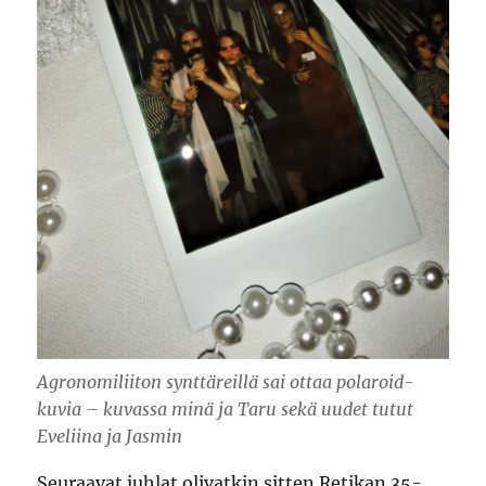
Agronomiliiton synttäreillä sai ottaa polaroid-
kuvia – kuvassa minä ja Taru sekä uudet tutut
Eveliina ja Jasmin
Seuraavat juhlat olivatkin sitten Retikan 35-