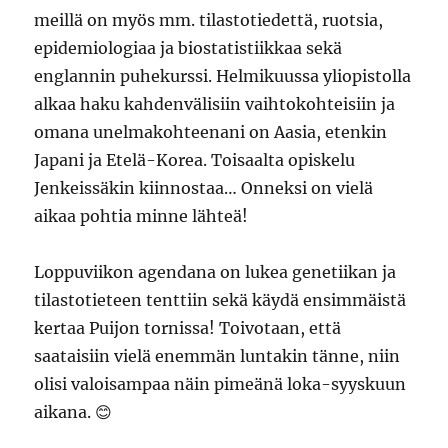
meillä on myös mm. tilastotiedettä, ruotsia,
epidemiologiaa ja biostatistiikkaa sekä
englannin puhekurssi. Helmikuussa yliopistolla
alkaa haku kahdenvälisiin vaihtokohteisiin ja
omana unelmakohteenani on Aasia, etenkin
Japani ja Etelä-Korea. Toisaalta opiskelu
Jenkeissäkin kiinnostaa… Onneksi on vielä
aikaa pohtia minne lähteä!
Loppuviikon agendana on lukea genetiikan ja
tilastotieteen tenttiin sekä käydä ensimmäistä
kertaa Puijon tornissa! Toivotaan, että
saataisiin vielä enemmän luntakin tänne, niin
olisi valoisampaa näin pimeänä loka-syyskuun
aikana. 😊