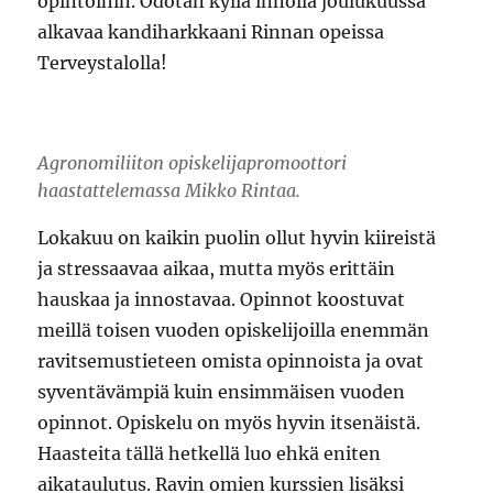
opintoihin. Odotan kyllä innolla joulukuussa
alkavaa kandiharkkaani Rinnan opeissa
Terveystalolla!
Agronomiliiton opiskelijapromoottori
haastattelemassa Mikko Rintaa.
Lokakuu on kaikin puolin ollut hyvin kiireistä
ja stressaavaa aikaa, mutta myös erittäin
hauskaa ja innostavaa. Opinnot koostuvat
meillä toisen vuoden opiskelijoilla enemmän
ravitsemustieteen omista opinnoista ja ovat
syventävämpiä kuin ensimmäisen vuoden
opinnot. Opiskelu on myös hyvin itsenäistä.
Haasteita tällä hetkellä luo ehkä eniten
aikataulutus. Ravin omien kurssien lisäksi