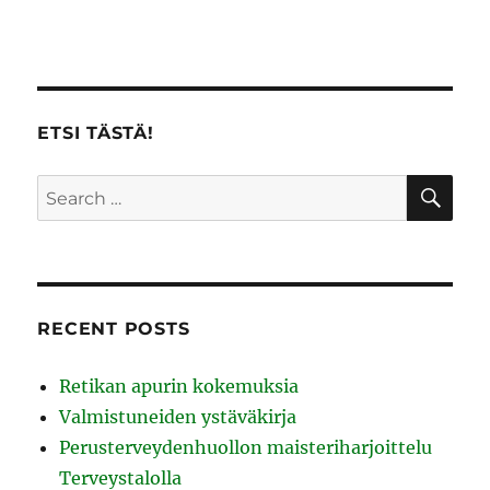
ETSI TÄSTÄ!
SE
Search
for:
RECENT POSTS
Retikan apurin kokemuksia
Valmistuneiden ystäväkirja
Perusterveydenhuollon maisteriharjoittelu
Terveystalolla