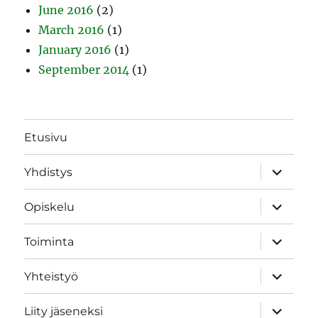
June 2016
(2)
March 2016
(1)
January 2016
(1)
September 2014
(1)
Etusivu
expand
Yhdistys
child
menu
expand
Opiskelu
child
menu
expand
Toiminta
child
menu
expand
Yhteistyö
child
menu
expand
Liity jäseneksi