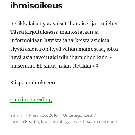
ihmisoikeus
Retikkalaiset ystäväiset ihanaiset ja –miehet!
Tässä kirjoituksessa mainostetaan ja
informoidaan hyvistä ja tärkeistä asioista.
Hyviä asioita on hyvä vähän mainostaa, jotta
hyvä asia tavoittaisi niin ihamiehen kuin -
naisenkin. Eli sinut, rakas Retikka <3.
Siispä mainokseen.
“Ruoka ja riittävä ravitsemus on 
Continue reading
Author
Posted
Categories
Tags
admin
March 30, 2016
Uncategorized
on
on
ihmisoikeudet
,
kansainvalisyys
,
kv
Leave a comment
Ruoka
ja