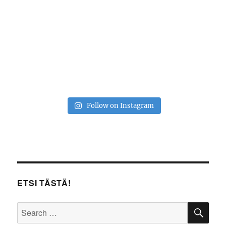
Follow on Instagram
ETSI TÄSTÄ!
SE
Search
for: