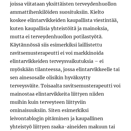
joissa viitataan yksittäisten terveydenhuollon
ammattihenkilöiden suosituksiin. Kielto
koskee elintarvikkeiden kaupallista viestintää,
kuten kaupallisia yhteistöitä ja mainoksia,
mutta ei terveydenhuollon potilastyötä.
Käytännössä siis esimerkiksi laillistettu
ravitsemusterapeutti ei voi markkinoida
elintarvikkeiden terveysvaikutuksia – ei
myöskään tilanteessa, jossa elintarvikkeelle tai
sen ainesosalle olisikin hyväksytty
terveysväite. Toisaalta ravitsemusterapeutti voi
mainostaa elintarvikkeita liittyen niiden
muihin kuin terveyteen liittyviin
ominaisuuksiin. Siten esimerkiksi
leivontablogin pitäminen ja kaupallinen
yhteistyö liittyen raaka-aineiden makuun tai