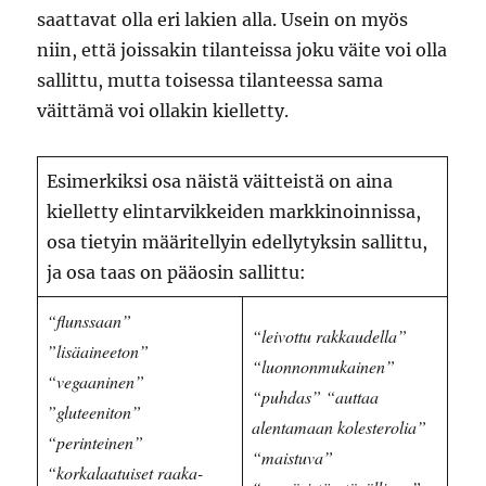
saattavat olla eri lakien alla. Usein on myös
niin, että joissakin tilanteissa joku väite voi olla
sallittu, mutta toisessa tilanteessa sama
väittämä voi ollakin kielletty.
Esimerkiksi osa näistä väitteistä on aina
kielletty elintarvikkeiden markkinoinnissa,
osa tietyin määritellyin edellytyksin sallittu,
ja osa taas on pääosin sallittu:
“flunssaan”
“leivottu rakkaudella”
”lisäaineeton”
“luonnonmukainen”
“vegaaninen”
“puhdas”
“auttaa
”gluteeniton”
alentamaan kolesterolia”
“perinteinen”
“maistuva”
“korkalaatuiset raaka-