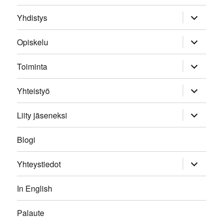
expand
Yhdistys
child
menu
expand
Opiskelu
child
menu
expand
Toiminta
child
menu
expand
Yhteistyö
child
menu
expand
Liity jäseneksi
child
menu
Blogi
expand
Yhteystiedot
child
menu
In English
Palaute