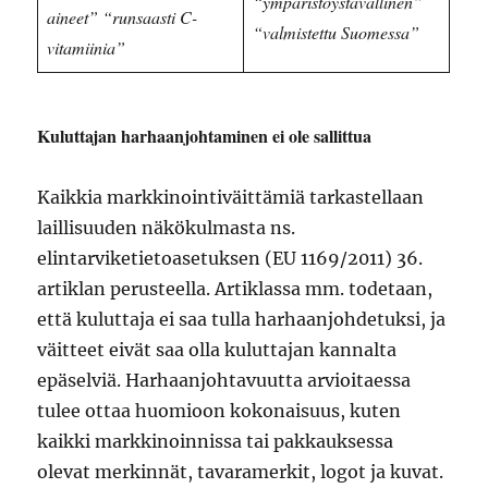
“ympäristöystävällinen”
aineet”
“runsaasti C-
“valmistettu Suomessa”
vitamiinia”
Kuluttajan harhaanjohtaminen ei ole sallittua
Kaikkia markkinointiväittämiä tarkastellaan
laillisuuden näkökulmasta ns.
elintarviketietoasetuksen (EU 1169/2011) 36.
artiklan perusteella. Artiklassa mm. todetaan,
että kuluttaja ei saa tulla harhaanjohdetuksi, ja
väitteet eivät saa olla kuluttajan kannalta
epäselviä. Harhaanjohtavuutta arvioitaessa
tulee ottaa huomioon kokonaisuus, kuten
kaikki markkinoinnissa tai pakkauksessa
olevat merkinnät, tavaramerkit, logot ja kuvat.