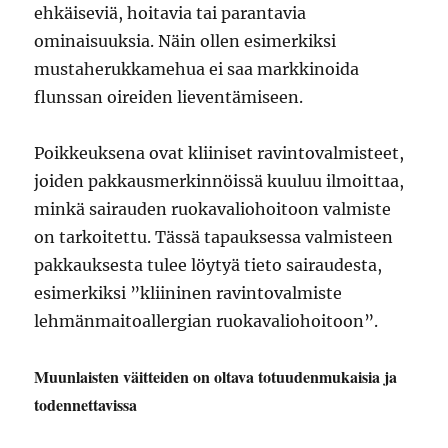
ehkäiseviä, hoitavia tai parantavia
ominaisuuksia. Näin ollen esimerkiksi
mustaherukkamehua ei saa markkinoida
flunssan oireiden lieventämiseen.
Poikkeuksena ovat kliiniset ravintovalmisteet,
joiden pakkausmerkinnöissä kuuluu ilmoittaa,
minkä sairauden ruokavaliohoitoon valmiste
on tarkoitettu. Tässä tapauksessa valmisteen
pakkauksesta tulee löytyä tieto sairaudesta,
esimerkiksi ”kliininen ravintovalmiste
lehmänmaitoallergian ruokavaliohoitoon”.
Muunlaisten väitteiden on oltava totuudenmukaisia ja
todennettavissa