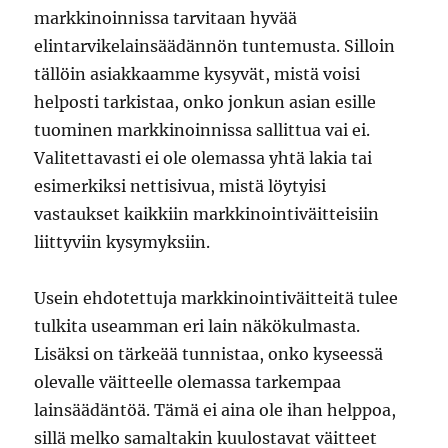
markkinoinnissa tarvitaan hyvää
elintarvikelainsäädännön tuntemusta. Silloin
tällöin asiakkaamme kysyvät, mistä voisi
helposti tarkistaa, onko jonkun asian esille
tuominen markkinoinnissa sallittua vai ei.
Valitettavasti ei ole olemassa yhtä lakia tai
esimerkiksi nettisivua, mistä löytyisi
vastaukset kaikkiin markkinointiväitteisiin
liittyviin kysymyksiin.
Usein ehdotettuja markkinointiväitteitä tulee
tulkita useamman eri lain näkökulmasta.
Lisäksi on tärkeää tunnistaa, onko kyseessä
olevalle väitteelle olemassa tarkempaa
lainsäädäntöä. Tämä ei aina ole ihan helppoa,
sillä melko samaltakin kuulostavat väitteet