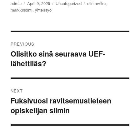
Author
Posted
Categories
Tags
admin
April 9, 2025
Uncategorized
elintarvike
,
on
markkinointi
,
yhteistyö
Post
PREVIOUS
navigation
Olisitko sinä seuraava UEF-
Previous
lähettiläs?
post:
NEXT
Fuksivuosi ravitsemustieteen
Next
opiskelijan silmin
post: