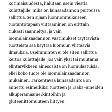
kotimaisuudesta, halutaan usein viestiä
kuluttajille, mikä on lainsäädännön puitteissa
sallittua. Sen sijaan luonnonmukaiseen
tuotantotapaan viittaaminen on erittäin
tiukasti säänneltyä, ja vain
luomulainsäädännön vaatimukset täyttävistä
tuotteista saa käyttää luomuun viittaavia
ilmauksia. Useimminten ei ole siten sallittua
kertoa kuluttajalle, jos vain yksi tai muutama
elintarvikkeen ainesosista on luomulaatuisia,
ellei koko tuote ole luomulainsäädännön
mukainen. Tarkentavaa lainsäädäntöä on
annettu esimerkiksi tuotteen ja raaka-aineiden
alkuperämaamerkintöihin ja
gluteenittomuuteen liittyen.