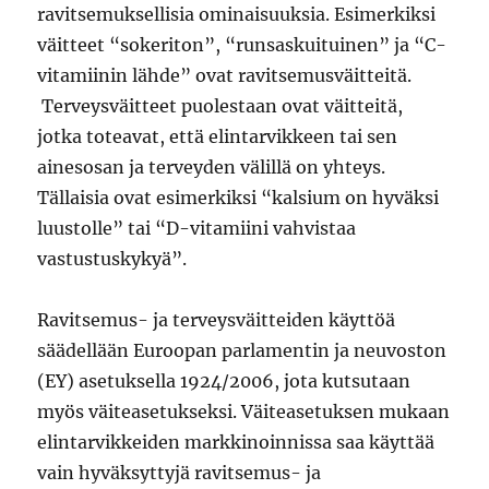
ravitsemuksellisia ominaisuuksia. Esimerkiksi
väitteet “sokeriton”, “runsaskuituinen” ja “C-
vitamiinin lähde” ovat ravitsemusväitteitä.
Terveysväitteet puolestaan ovat väitteitä,
jotka toteavat, että elintarvikkeen tai sen
ainesosan ja terveyden välillä on yhteys.
Tällaisia ovat esimerkiksi “kalsium on hyväksi
luustolle” tai “D-vitamiini vahvistaa
vastustuskykyä”.
Ravitsemus- ja terveysväitteiden käyttöä
säädellään Euroopan parlamentin ja neuvoston
(EY) asetuksella 1924/2006, jota kutsutaan
myös väiteasetukseksi. Väiteasetuksen mukaan
elintarvikkeiden markkinoinnissa saa käyttää
vain hyväksyttyjä ravitsemus- ja