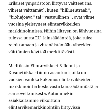
Erilaiset ympäristöön liittyvät väitteet (ns.
vihreät väittämät), kuten “hiilineutraali”,
“biohajoava” tai “vastuullinen”, ovat viime
vuosina yleistyneet elintarvikkeiden
markkinoinnissa. Niihin liittyen on lähivuosina
tulossa uutta EU-lainsäädäntöä, joka tulee
rajoittamaan ja yhtenäistämään vihreiden
väittämien käyttöä merkittävästi.
Medfilesin Elintarvikkeet & Rehut ja
Kosmetiikka -tiimin asiantuntijoilla on
vuosien vankka kokemus elintarvikkeiden
markkinointia koskevasta lainsäädännöstä ja
sen soveltamisesta. Autammekin
asiakkaitamme viikoittain
elintarvikemarkkinointiin liittyvissä