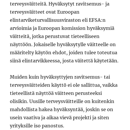
terveysväitteitä. Hyväksytyt ravitsemus- ja
terveysväitteet ovat Euroopan
elintarviketurvallisuusviraston eli EFSA:n
arvioimia ja Euroopan komission hyväksymiä
väitteitä, jotka perustuvat tieteelliseen
näyttöön. Jokaiselle hyväksytylle väitteelle on
määritelty käytön ehdot, joiden tulee toteutua
siinä elintarvikkeessa, josta väitettä käytetään.
Muiden kuin hyväksyttyjen ravitsemus- tai
terveysväitteiden käyttö ei ole sallittua, vaikka
tieteellistä näyttöä väitteen perusteeksi
olisikin. Uusille terveysväitteille on kuitenkin
mahdollista hakea hyväksyntää, joskin se on
usein vaativa ja aikaa vievä projekti ja siten
yrityksille iso panostus.