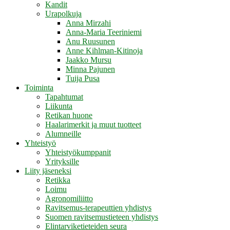
Kandit
Urapolkuja
Anna Mirzahi
Anna-Maria Teeriniemi
Anu Ruusunen
Anne Kihlman-Kitinoja
Jaakko Mursu
Minna Pajunen
Tuija Pusa
Toiminta
Tapahtumat
Liikunta
Retikan huone
Haalarimerkit ja muut tuotteet
Alumneille
Yhteistyö
Yhteistyökumppanit
Yrityksille
Liity jäseneksi
Retikka
Loimu
Agronomiliitto
Ravitsemus-terapeuttien yhdistys
Suomen ravitsemustieteen yhdistys
Elintarviketieteiden seura