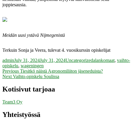
joppiesausia.
Meidän uusi ystävä Nijmegenistä
Terkuin Sonja ja Veera, tulevat 4. vuosikurssin opiskelijat
Author
Posted
Categories
Tags
admin
July 31, 2024
July 31, 2024
Uncategorized
alankomaat
,
vaihto-
on
opiskelu
,
wageningen
Post
Previous
Previous
Tiesitkö näistä Agronomiliiton jäseneduista?
Next
post:
Next
Vaihto-opiskelu Soulissa
navigation
post:
Kotisivut tarjoaa
Team3 Oy
Yhteistyössä