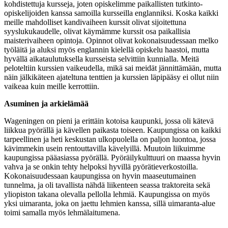
kohdistettuja kursseja, joten opiskelimme paikallisten tutkinto-
opiskelijoiden kanssa samoilla kursseilla englanniksi. Koska kaikki
meille mahdolliset kandivaiheen kurssit olivat sijoitettuna
syyslukukaudelle, olivat käymämme kurssit osa paikallisia
maisterivaiheen opintoja. Opinnot olivat kokonaisuudessaan melko
työläitä ja aluksi myös englannin kielellä opiskelu haastoi, mutta
hyvällä aikataulutuksella kursseista selvittiin kunnialla. Meitä
peloteltiin kurssien vaikeudella, mikä sai meidät jännittämään, mutta
näin jälkikäteen ajateltuna tenttien ja kurssien läpipääsy ei ollut niin
vaikeaa kuin meille kerrottiin.
Asuminen ja arkielämää
Wageningen on pieni ja erittäin kotoisa kaupunki, jossa oli kätevä
liikkua pyörällä ja kävellen paikasta toiseen. Kaupungissa on kaikki
tarpeellinen ja heti keskustan ulkopuolella on paljon luontoa, jossa
kävimmekin usein rentouttavilla kävelyillä. Muutoin liikuimme
kaupungissa pääasiassa pyörällä. Pyöräilykulttuuri on maassa hyvin
vahva ja se onkin tehty helpoksi hyvillä pyörätieverkostoilla.
Kokonaisuudessaan kaupungissa on hyvin maaseutumainen
tunnelma, ja oli tavallista nähdä liikenteen seassa traktoreita sekä
yliopiston takana olevalla pellolla lehmiä. Kaupungissa on myös
yksi uimaranta, joka on jaettu lehmien kanssa, sillä uimaranta-alue
toimi samalla myös lehmälaitumena.