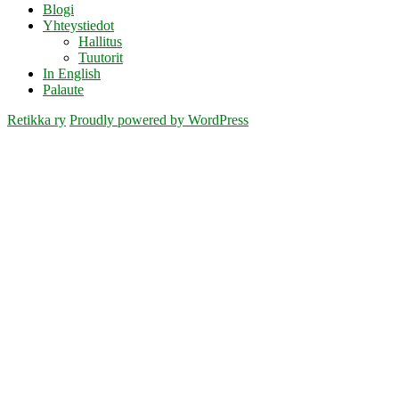
Blogi
Yhteystiedot
Hallitus
Tuutorit
In English
Palaute
Retikka ry
Proudly powered by WordPress