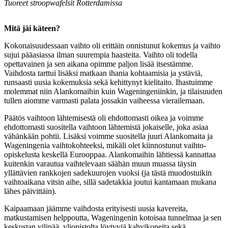
Tuoreet stroopwafelsit Rotterdamissa
Mitä jäi käteen?
Kokonaisuudessaan vaihto oli erittäin onnistunut kokemus ja vaihto
sujui pääasiassa ilman suurempia haasteita. Vaihto oli todella
opettavainen ja sen aikana opimme paljon lisää itsestämme.
Vaihdosta tarttui lisäksi matkaan ihania kohtaamisia ja ystäviä,
runsaasti uusia kokemuksia sekä kehittynyt kielitaito. Ihastuimme
molemmat niin Alankomaihin kuin Wageningeniinkin, ja tilaisuuden
tullen aiomme varmasti palata jossakin vaiheessa vierailemaan.
Päätös vaihtoon lähtemisestä oli ehdottomasti oikea ja voimme
ehdottomasti suositella vaihtoon lähtemistä jokaiselle, joka asiaa
vähänkään pohtii. Lisäksi voimme suositella juuri Alankomaita ja
Wageningenia vaihtokohteeksi, mikäli olet kiinnostunut vaihto-
opiskelusta keskellä Eurooppaa. Alankomaihin lähtiessä kannattaa
kuitenkin varautua vaihtelevaan säähän muun muassa täysin
yllättävien rankkojen sadekuurojen vuoksi (ja tästä muodostuikin
vaihtoaikana vitsin aihe, sillä sadetakkia joutui kantamaan mukana
lähes päivittäin).
Kaipaamaan jäämme vaihdosta erityisesti uusia kavereita,
matkustamisen helppoutta, Wageningenin kotoisaa tunnelmaa ja sen
keskustan vilinää, yliopistolta löytyviä kahvikoneita sekä