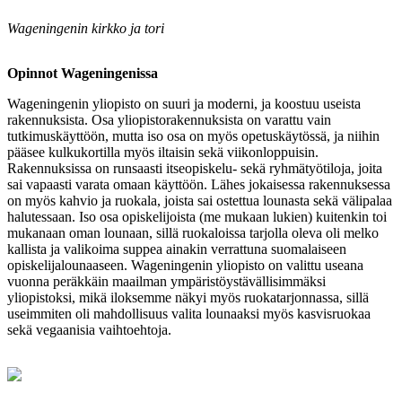
Wageningenin kirkko ja tori
Opinnot Wageningenissa
Wageningenin yliopisto on suuri ja moderni, ja koostuu useista
rakennuksista. Osa yliopistorakennuksista on varattu vain
tutkimuskäyttöön, mutta iso osa on myös opetuskäytössä, ja niihin
pääsee kulkukortilla myös iltaisin sekä viikonloppuisin.
Rakennuksissa on runsaasti itseopiskelu- sekä ryhmätyötiloja, joita
sai vapaasti varata omaan käyttöön. Lähes jokaisessa rakennuksessa
on myös kahvio ja ruokala, joista sai ostettua lounasta sekä välipalaa
halutessaan. Iso osa opiskelijoista (me mukaan lukien) kuitenkin toi
mukanaan oman lounaan, sillä ruokaloissa tarjolla oleva oli melko
kallista ja valikoima suppea ainakin verrattuna suomalaiseen
opiskelijalounaaseen. Wageningenin yliopisto on valittu useana
vuonna peräkkäin maailman ympäristöystävällisimmäksi
yliopistoksi, mikä iloksemme näkyi myös ruokatarjonnassa, sillä
useimmiten oli mahdollisuus valita lounaaksi myös kasvisruokaa
sekä vegaanisia vaihtoehtoja.