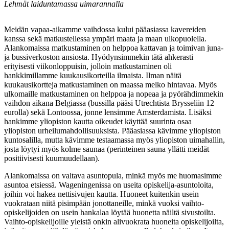
Lehmät laiduntamassa uimarannalla
Meidän vapaa-aikamme vaihdossa kului pääasiassa kavereiden
kanssa sekä matkustellessa ympäri maata ja maan ulkopuolella.
Alankomaissa matkustaminen on helppoa kattavan ja toimivan juna-
ja bussiverkoston ansiosta. Hyödynsimmekin tätä ahkerasti
erityisesti viikonloppuisin, jolloin matkustaminen oli
hankkimillamme kuukausikorteilla ilmaista. Ilman näitä
kuukausikortteja matkustaminen on maassa melko hintavaa. Myös
ulkomaille matkustaminen on helppoa ja nopeaa ja pyörähdimmekin
vaihdon aikana Belgiassa (bussilla pääsi Utrechtista Brysseliin 12
eurolla) sekä Lontoossa, jonne lensimme Amsterdamista. Lisäksi
hankimme yliopiston kautta oikeudet käyttää suurinta osaa
yliopiston urheilumahdollisuuksista. Pääasiassa kävimme yliopiston
kuntosalilla, mutta kävimme testaamassa myös yliopiston uimahallin,
josta löytyi myös kolme saunaa (perinteinen sauna yllätti meidät
positiivisesti kuumuudellaan).
Alankomaissa on valtava asuntopula, minkä myös me huomasimme
asuntoa etsiessä. Wageningenissa on useita opiskelija-asuntoloita,
joihin voi hakea nettisivujen kautta. Huoneet kuitenkin usein
vuokrataan niitä pisimpään jonottaneille, minkä vuoksi vaihto-
opiskelijoiden on usein hankalaa löytää huonetta näiltä sivustoilta.
Vaihto-opiskelijoille yleistä onkin alivuokrata huoneita opiskelijoilta,