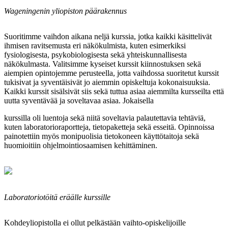
Wageningenin yliopiston päärakennus
Suoritimme vaihdon aikana neljä kurssia, jotka kaikki käsittelivät
ihmisen ravitsemusta eri näkökulmista, kuten esimerkiksi
fysiologisesta, psykobiologisesta sekä yhteiskunnallisesta
näkökulmasta. Valitsimme kyseiset kurssit kiinnostuksen sekä
aiempien opintojemme perusteella, jotta vaihdossa suoritetut kurssit
tukisivat ja syventäisivät jo aiemmin opiskeltuja kokonaisuuksia.
Kaikki kurssit sisälsivät siis sekä tuttua asiaa aiemmilta kursseilta että
uutta syventävää ja soveltavaa asiaa. Jokaisella
kurssilla oli luentoja sekä niitä soveltavia palautettavia tehtäviä,
kuten laboratorioraportteja, tietopaketteja sekä esseitä. Opinnoissa
painotettiin myös monipuolisia tietokoneen käyttötaitoja sekä
huomioitiin ohjelmointiosaamisen kehittäminen.
Laboratoriotöitä eräälle kurssille
Kohdeyliopistolla ei ollut pelkästään vaihto-opiskelijoille