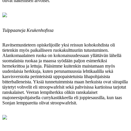
olivat näkemisen arvoiset.
Tulppaaneja Keukenhofissa
Ravitsemustieteen opiskelijoille yksi reissun kohokohdista oli
tietenkin myös paikalliseen ruokakulttuuriin tutustuminen.
Alankomaalainen ruoka on kokonaisuudessaan yllättävän lähellä
suomalaista ruokaa ja maassa syödään paljon esimerkiksi
hernekeittoa ja lettuja. Pääsimme kuitenkin maistamaan myös
uudenlaisia herkkuja, kuten perunamuussia lehtikaalilla sekä
kasvisversioita perinteisistä uppopaistetuista lihapohjaisista
bitterballeneista. Yksiä tunnetuimmista maan herkuista ovat siirapilla
täytetyt vohvelit eli stroopwafelsit sekä pahvisissa kartioissa tarjotut
ranskalaiset. Veeran lempiherkku olikin ranskalaiset
majoneesipohjaisella currykastikkeella eli joppiesausilla, kun taas
Sonjan lemppareita olivat stroopwafelsit.