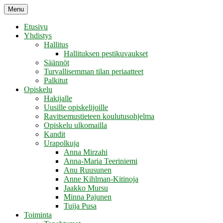
Skip
Menu
Retikka ry
to
content
Etusivu
Yhdistys
Hallitus
Hallituksen pestikuvaukset
Säännöt
Turvallisemman tilan periaatteet
Palkitut
Opiskelu
Hakijalle
Uusille opiskelijoille
Ravitsemustieteen koulutusohjelma
Opiskelu ulkomailla
Kandit
Urapolkuja
Anna Mirzahi
Anna-Maria Teeriniemi
Anu Ruusunen
Anne Kihlman-Kitinoja
Jaakko Mursu
Minna Pajunen
Tuija Pusa
Toiminta