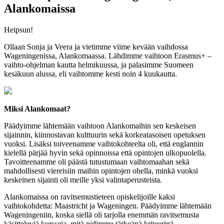
Alankomaissa
Heipsun!
Ollaan Sonja ja Veera ja vietimme viime kevään vaihdossa
Wageningenissa, Alankomaassa. Lähdimme vaihtoon Erasmus+ –
vaihto-ohjelman kautta helmikuussa, ja palasimme Suomeen
kesäkuun alussa, eli vaihtomme kesti noin 4 kuukautta.
Miksi Alankomaat?
Päädyimme lähtemään vaihtoon Alankomaihin sen keskeisen
sijainnin, kiinnostavan kulttuurin sekä korkeatasoisen opetuksen
vuoksi. Lisäksi toiveenamme vaihtokohteelta oli, että englannin
kielellä pärjää hyvin sekä opinnoissa että opintojen ulkopuolella.
Tavoitteenamme oli päästä tutustumaan vaihtomaahan sekä
mahdollisesti viereisiin maihin opintojen ohella, minkä vuoksi
keskeinen sijainti oli meille yksi valintaperusteista.
Alankomaissa on ravitsemustieteen opiskelijoille kaksi
vaihtokohdetta: Maastricht ja Wageningen. Päädyimme lähtemään
Wageningeniin, koska siellä oli tarjolla enemmän ravitsemusta
käsitteleviä kursseja, mitä pidimme tärkeänä kriteerinä