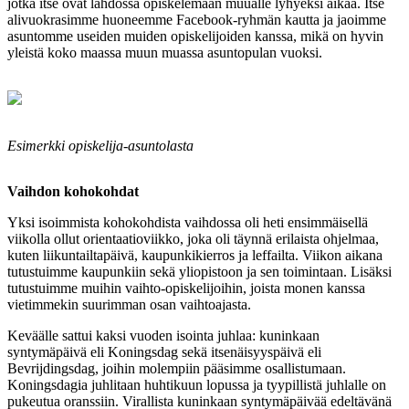
jotka itse ovat lähdössä opiskelemaan muualle lyhyeksi aikaa. Itse
alivuokrasimme huoneemme Facebook-ryhmän kautta ja jaoimme
asuntomme useiden muiden opiskelijoiden kanssa, mikä on hyvin
yleistä koko maassa muun muassa asuntopulan vuoksi.
Esimerkki opiskelija-asuntolasta
Vaihdon kohokohdat
Yksi isoimmista kohokohdista vaihdossa oli heti ensimmäisellä
viikolla ollut orientaatioviikko, joka oli täynnä erilaista ohjelmaa,
kuten liikuntailtapäivä, kaupunkikierros ja leffailta. Viikon aikana
tutustuimme kaupunkiin sekä yliopistoon ja sen toimintaan. Lisäksi
tutustuimme muihin vaihto-opiskelijoihin, joista monen kanssa
vietimmekin suurimman osan vaihtoajasta.
Keväälle sattui kaksi vuoden isointa juhlaa: kuninkaan
syntymäpäivä eli Koningsdag sekä itsenäisyyspäivä eli
Bevrijdingsdag, joihin molempiin pääsimme osallistumaan.
Koningsdagia juhlitaan huhtikuun lopussa ja tyypillistä juhlalle on
pukeutua oranssiin. Virallista kuninkaan syntymäpäivää edeltävänä