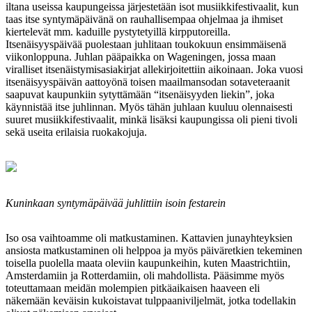
iltana useissa kaupungeissa järjestetään isot musiikkifestivaalit, kun
taas itse syntymäpäivänä on rauhallisempaa ohjelmaa ja ihmiset
kiertelevät mm. kaduille pystytetyillä kirpputoreilla.
Itsenäisyyspäivää puolestaan juhlitaan toukokuun ensimmäisenä
viikonloppuna. Juhlan pääpaikka on Wageningen, jossa maan
viralliset itsenäistymisasiakirjat allekirjoitettiin aikoinaan. Joka vuosi
itsenäisyyspäivän aattoyönä toisen maailmansodan sotaveteraanit
saapuvat kaupunkiin sytyttämään “itsenäisyyden liekin”, joka
käynnistää itse juhlinnan. Myös tähän juhlaan kuuluu olennaisesti
suuret musiikkifestivaalit, minkä lisäksi kaupungissa oli pieni tivoli
sekä useita erilaisia ruokakojuja.
Kuninkaan syntymäpäivää juhlittiin isoin festarein
Iso osa vaihtoamme oli matkustaminen. Kattavien junayhteyksien
ansiosta matkustaminen oli helppoa ja myös päiväretkien tekeminen
toisella puolella maata oleviin kaupunkeihin, kuten Maastrichtiin,
Amsterdamiin ja Rotterdamiin, oli mahdollista. Pääsimme myös
toteuttamaan meidän molempien pitkäaikaisen haaveen eli
näkemään keväisin kukoistavat tulppaaniviljelmät, jotka todellakin