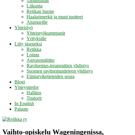
Tapahtumat
Liikunta
Retikan huone
Haalarimerkit ja muut tuotteet
Alumneille
Yhteistyö
Yhteistyökumppanit
Yrityksille
Liity jäseneksi
Retikka
Loimu
Agronomiliitto
Ravitsemus-terapeuttien yhdistys
Suomen ravitsemustieteen yhdistys
Elintarviketieteiden seura
Blogi
Yhteystiedot
Hallitus
Tuutorit
In English
Palaute
Vaihto-opiskelu Wageningenissa,