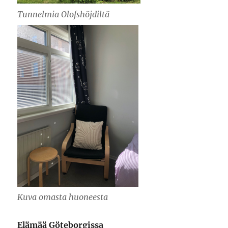
Tunnelmia Olofshöjdiltä
Kuva omasta huoneesta
Elämää Göteborgissa