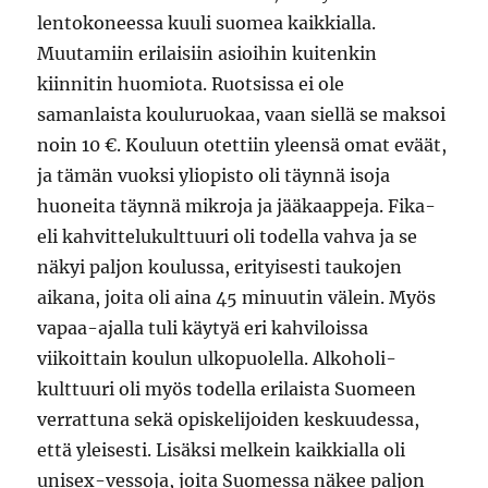
lentokoneessa kuuli suomea kaikkialla.
Muutamiin erilaisiin asioihin kuitenkin
kiinnitin huomiota. Ruotsissa ei ole
samanlaista kouluruokaa, vaan siellä se maksoi
noin 10 €. Kouluun otettiin yleensä omat eväät,
ja tämän vuoksi yliopisto oli täynnä isoja
huoneita täynnä mikroja ja jääkaappeja. Fika-
eli kahvittelukulttuuri oli todella vahva ja se
näkyi paljon koulussa, erityisesti taukojen
aikana, joita oli aina 45 minuutin välein. Myös
vapaa-ajalla tuli käytyä eri kahviloissa
viikoittain koulun ulkopuolella. Alkoholi-
kulttuuri oli myös todella erilaista Suomeen
verrattuna sekä opiskelijoiden keskuudessa,
että yleisesti. Lisäksi melkein kaikkialla oli
unisex-vessoja, joita Suomessa näkee paljon