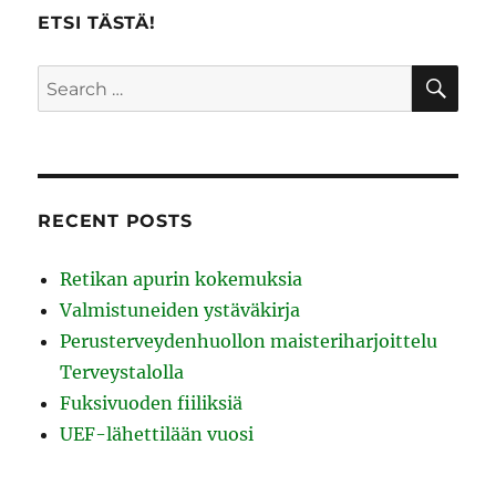
ETSI TÄSTÄ!
SE
Search
for:
RECENT POSTS
Retikan apurin kokemuksia
Valmistuneiden ystäväkirja
Perusterveydenhuollon maisteriharjoittelu
Terveystalolla
Fuksivuoden fiiliksiä
UEF-lähettilään vuosi