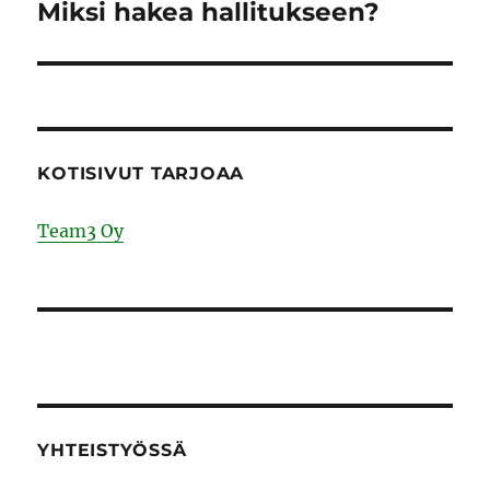
Miksi hakea hallitukseen?
Next
post:
KOTISIVUT TARJOAA
Team3 Oy
YHTEISTYÖSSÄ