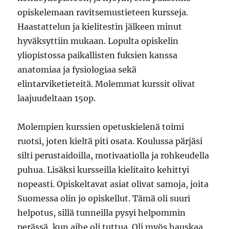
opiskelemaan ravitsemustieteen kursseja.
Haastattelun ja kielitestin jälkeen minut
hyväksyttiin mukaan. Lopulta opiskelin
yliopistossa paikallisten fuksien kanssa
anatomiaa ja fysiologiaa sekä
elintarviketieteitä. Molemmat kurssit olivat
laajuudeltaan 15op.
Molempien kurssien opetuskielenä toimi
ruotsi, joten kieltä piti osata. Koulussa pärjäsi
silti perustaidoilla, motivaatiolla ja rohkeudella
puhua. Lisäksi kursseilla kielitaito kehittyi
nopeasti. Opiskeltavat asiat olivat samoja, joita
Suomessa olin jo opiskellut. Tämä oli suuri
helpotus, sillä tunneilla pysyi helpommin
perässä, kun aihe oli tuttua. Oli myös hauskaa