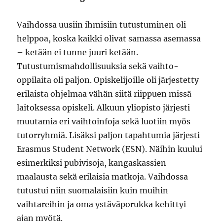
Vaihdossa uusiin ihmisiin tutustuminen oli
helppoa, koska kaikki olivat samassa asemassa
­– ketään ei tunne juuri ketään.
Tutustumismahdollisuuksia sekä vaihto-
oppilaita oli paljon. Opiskelijoille oli järjestetty
erilaista ohjelmaa vähän siitä riippuen missä
laitoksessa opiskeli. Alkuun yliopisto järjesti
muutamia eri vaihtoinfoja sekä luotiin myös
tutorryhmiä. Lisäksi paljon tapahtumia järjesti
Erasmus Student Network (ESN). Näihin kuului
esimerkiksi pubivisoja, kangaskassien
maalausta sekä erilaisia matkoja. Vaihdossa
tutustui niin suomalaisiin kuin muihin
vaihtareihin ja oma ystäväporukka kehittyi
ajan myötä.