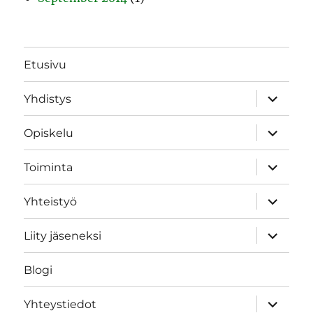
Etusivu
expand
Yhdistys
child
menu
expand
Opiskelu
child
menu
expand
Toiminta
child
menu
expand
Yhteistyö
child
menu
expand
Liity jäseneksi
child
menu
Blogi
expand
Yhteystiedot
child