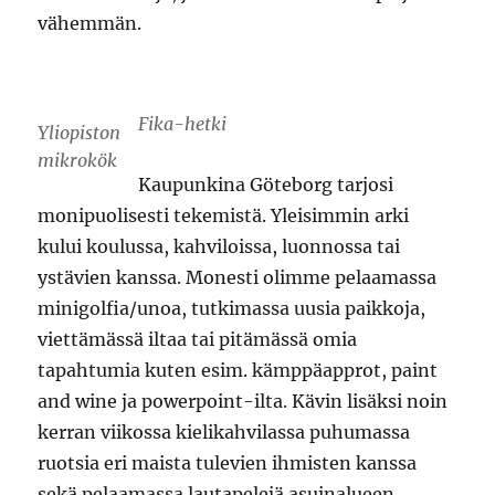
vähemmän.
Fika-hetki
Yliopiston
mikrokök
Kaupunkina Göteborg tarjosi
monipuolisesti tekemistä. Yleisimmin arki
kului koulussa, kahviloissa, luonnossa tai
ystävien kanssa. Monesti olimme pelaamassa
minigolfia/unoa, tutkimassa uusia paikkoja,
viettämässä iltaa tai pitämässä omia
tapahtumia kuten esim. kämppäapprot, paint
and wine ja powerpoint-ilta. Kävin lisäksi noin
kerran viikossa kielikahvilassa puhumassa
ruotsia eri maista tulevien ihmisten kanssa
sekä pelaamassa lautapelejä asuinalueen