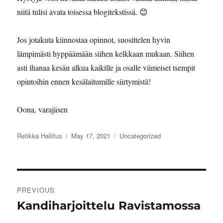
niitä tulisi avata toisessa blogitekstissä. 😊
Jos jotakuta kiinnostaa opinnot, suosittelen hyvin
lämpimästi hyppäämään siihen kelkkaan mukaan. Siihen
asti ihanaa kesän alkua kaikille ja osalle viimeiset tsempit
opintoihin ennen kesälaitumille siirtymistä!
Oona, varajäsen
Author
Posted
Categories
Retikka Hallitus
May 17, 2021
Uncategorized
on
Post
PREVIOUS
navigation
Kandiharjoittelu Ravistamossa
Previous
post: