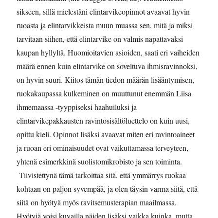
sikseen, sillä mielestäni elintarvikeopinnot avaavat hyvin
ruoasta ja elintarvikkeista muun muassa sen, mitä ja miksi
tarvitaan siihen, että elintarvike on valmis napattavaksi
kaupan hyllyltä. Huomioitavien asioiden, saati eri vaiheiden
määrä ennen kuin elintarvike on soveltuva ihmisravinnoksi,
on hyvin suuri. Kiitos tämän tiedon määrän lisääntymisen,
ruokakaupassa kulkeminen on muuttunut enemmän Liisa
ihmemaassa -tyyppiseksi haahuiluksi ja
elintarvikepakkausten ravintosisältöluettelo on kuin uusi,
opittu kieli. Opinnot lisäksi avaavat miten eri ravintoaineet
ja ruoan eri ominaisuudet ovat vaikuttamassa terveyteen,
yhtenä esimerkkinä suolistomikrobisto ja sen toiminta.
Tiivistettynä tämä tarkoittaa sitä, että ymmärrys ruokaa
kohtaan on paljon syvempää, ja olen täysin varma siitä, että
siitä on hyötyä myös ravitsemusterapian maailmassa.
Hyötyjä voisi kuvailla näiden lisäksi vaikka kuinka, mutta