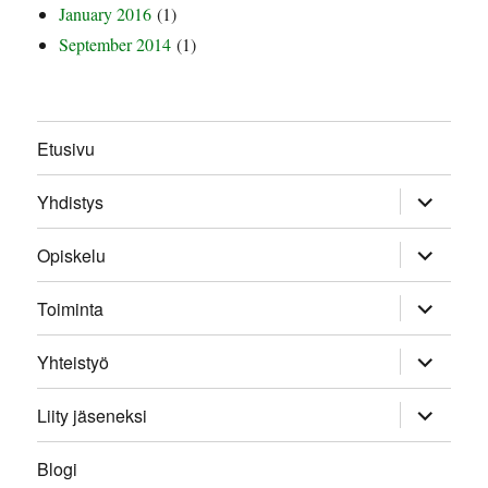
January 2016
(1)
September 2014
(1)
Etusivu
expand
Yhdistys
child
menu
expand
Opiskelu
child
menu
expand
Toiminta
child
menu
expand
Yhteistyö
child
menu
expand
Liity jäseneksi
child
menu
Blogi