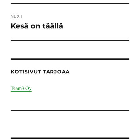
NEXT
Kesä on täällä
Next
post:
KOTISIVUT TARJOAA
Team3 Oy