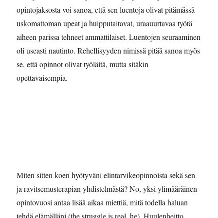
opintojaksosta voi sanoa, että sen luentoja olivat pitämässä
uskomattoman upeat ja huipputaitavat, uraauurtavaa työtä
aiheen parissa tehneet ammattilaiset. Luentojen seuraaminen
oli useasti nautinto. Rehellisyyden nimissä pitää sanoa myös
se, että opinnot olivat työläitä, mutta sitäkin
opettavaisempia.
Miten sitten koen hyötyväni elintarvikeopinnoista sekä sen
ja ravitsemusterapian yhdistelmästä? No, yksi ylimääräinen
opintovuosi antaa lisää aikaa miettiä, mitä todella haluan
tehdä elämälläni (the struggle is real, he). Huulenheitto