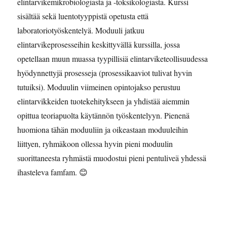
elintarvikemikrobiologiasta ja -toksikologiasta. Kurssi
sisältää sekä luentotyyppistä opetusta että
laboratoriotyöskentelyä. Moduuli jatkuu
elintarvikeprosesseihin keskittyvällä kurssilla, jossa
opetellaan muun muassa tyypillisiä elintarviketeollisuudessa
hyödynnettyjä prosesseja (prosessikaaviot tulivat hyvin
tutuiksi). Moduulin viimeinen opintojakso perustuu
elintarvikkeiden tuotekehitykseen ja yhdistää aiemmin
opittua teoriapuolta käytännön työskentelyyn. Pienenä
huomiona tähän moduuliin ja oikeastaan moduuleihin
liittyen, ryhmäkoon ollessa hyvin pieni moduulin
suorittaneesta ryhmästä muodostui pieni pentuliveä yhdessä
ihasteleva famfam. 😊