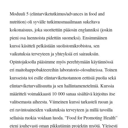
Moduuli 5 (elintarviketutkimus/advances in food and
nutrition) oli syvälle tutkimusmaailmaan sukeltava
kokonaisuus, joka suoritettiin pääosin englanniksi (joskin
pieni osa luennoista pidettiin suomeksi). Ensimmäinen
kurssi käsitteli pelkästään suolistomikrobistoa, sen
vaikutuksia terveyteen ja yhteyksiä eri sairauksiin.
Opintojaksolla pääsimme myös perehtymään käytännössä
eri maitohappobakteereihin laboratorio-olosuhteissa. Toinen
kursseista toi esille elintarviketuotannon eettisiä puolia sekä
elintarviketurvallisuutta ja sen hallintamenetelmiä. Kurssia
määritteli voimakkaasti 10 000 sanaa sisältävä kirjoitus itse
valitsemasta aiheesta. Viimeinen kurssi tarkasteli ruoan ja
eri ravintoaineiden vaikutuksia terveyteen ja millä tavoilla
sellaisia ruokia voidaan luoda. ”Food for Promoting Health”
eteni jouhevasti oman pikkutiimin projektin myötä. Yleisesti