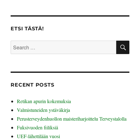
ETSI TÄSTÄ!
SE
Search
for:
RECENT POSTS
Retikan apurin kokemuksia
Valmistuneiden ystäväkirja
Perusterveydenhuollon maisteriharjoittelu Terveystalolla
Fuksivuoden fiiliksiä
UEF-lähettilään vuosi