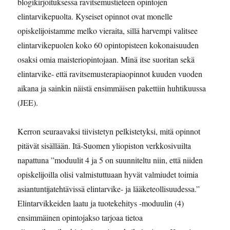
blogikirjoituksessa ravitsemustieteen opintojen
elintarvikepuolta. Kyseiset opinnot ovat monelle
opiskelijoistamme melko vieraita, sillä harvempi valitsee
elintarvikepuolen koko 60 opintopisteen kokonaisuuden
osaksi omia maisteriopintojaan. Minä itse suoritan sekä
elintarvike- että ravitsemusterapiaopinnot kuuden vuoden
aikana ja sainkin näistä ensimmäisen pakettiin huhtikuussa
(JEE).
Kerron seuraavaksi tiivistetyn pelkistetyksi, mitä opinnot
pitävät sisällään. Itä-Suomen yliopiston verkkosivuilta
napattuna ”moduulit 4 ja 5 on suunniteltu niin, että niiden
opiskelijoilla olisi valmistuttuaan hyvät valmiudet toimia
asiantuntijatehtävissä elintarvike- ja lääketeollisuudessa.”
Elintarvikkeiden laatu ja tuotekehitys -moduulin (4)
ensimmäinen opintojakso tarjoaa tietoa