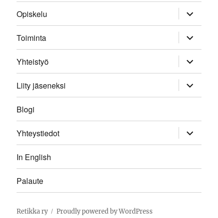
menu
expand
Opiskelu
child
menu
expand
Toiminta
child
menu
expand
Yhteistyö
child
menu
expand
Liity jäseneksi
child
menu
Blogi
expand
Yhteystiedot
child
menu
In English
Palaute
Retikka ry
Proudly powered by WordPress