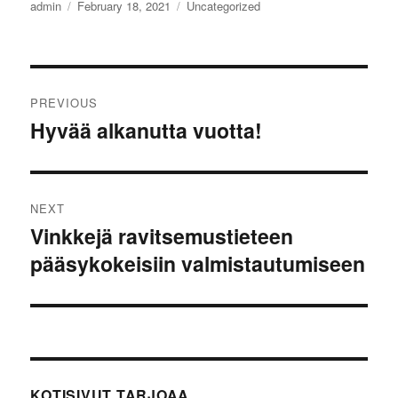
Author
Posted
Categories
admin
February 18, 2021
Uncategorized
on
Post
PREVIOUS
navigation
Hyvää alkanutta vuotta!
Previous
post:
NEXT
Vinkkejä ravitsemustieteen
Next
pääsykokeisiin valmistautumiseen
post:
KOTISIVUT TARJOAA