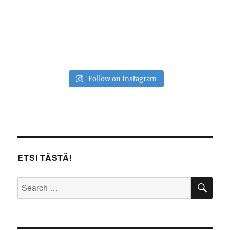
Follow on Instagram
ETSI TÄSTÄ!
SE
Search
for: