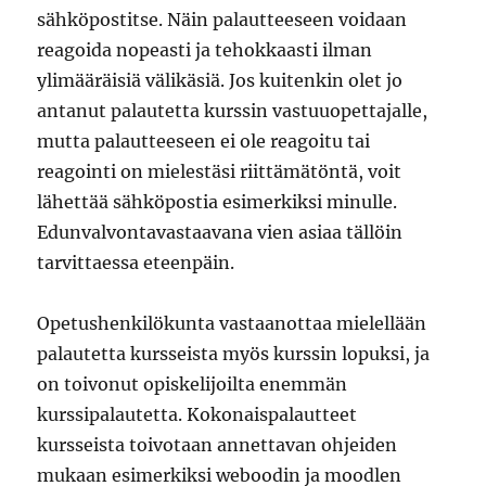
sähköpostitse. Näin palautteeseen voidaan
reagoida nopeasti ja tehokkaasti ilman
ylimääräisiä välikäsiä. Jos kuitenkin olet jo
antanut palautetta kurssin vastuuopettajalle,
mutta palautteeseen ei ole reagoitu tai
reagointi on mielestäsi riittämätöntä, voit
lähettää sähköpostia esimerkiksi minulle.
Edunvalvontavastaavana vien asiaa tällöin
tarvittaessa eteenpäin.
Opetushenkilökunta vastaanottaa mielellään
palautetta kursseista myös kurssin lopuksi, ja
on toivonut opiskelijoilta enemmän
kurssipalautetta. Kokonaispalautteet
kursseista toivotaan annettavan ohjeiden
mukaan esimerkiksi weboodin ja moodlen