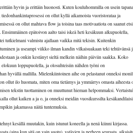
erittäin hyvin ja erittäin huonosti. Kuten kouluhommilla on usein tapana
 tiedonhankintaprosessi on ollut kyllä aikamoista vuoristorataa ja
misessä on ollut mahtava flow ja toisina taas motivaatiota on saanut etsi
a. Ensimmäinen epätoivon aalto taisi iskeä heti kesäkuun alkupuolella,
ttei tutkielmani valmistu ajallaan vaikka mitä tekisin. Kuitenkin
uminen ja useampi viikko ilman kandin vilkaisuakaan teki tehtävänsä j
uudestaan ja onkin kestänyt sieltä melkein näihin päiviin saakka. Koko
lokuun loppupuolella, ja olosuhteisiin nähden työni on
an hyvällä mallilla. Mielenkiintoinen aihe on pelastanut onneksi monil
a on ollut ilo huomata, miten oma tietämys ja ymmärrys omasta aiheesta 
emisen tekstin tuottaminen on muuttunut hieman helpommaksi. Vertaistu
kalla ollut kaiken a ja o, ja onneksi meidän vuosikurssilta kesäkandilaisi
mpikin jakamassa näitä tuntemuksia.
tehnyt kesällä muutakin, kuin istunut koneella ja nenä kiinni kirjassa.
osta (aina kun sitä on vain suotu), ystävien ja perheen seurasta, aikaisit