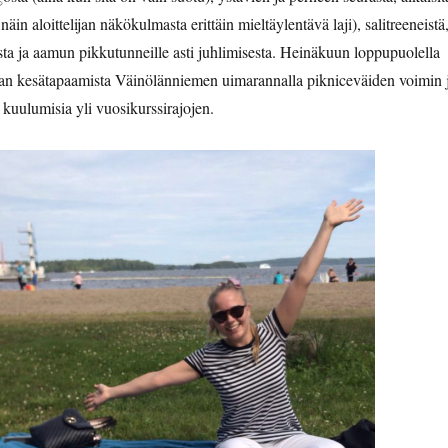
näin aloittelijan näkökulmasta erittäin mieltäylentävä laji), salitreeneistä
ista ja aamun pikkutunneille asti juhlimisesta. Heinäkuun loppupuolella
kan kesätapaamista Väinölänniemen uimarannalla pikniceväiden voimin 
 kuulumisia yli vuosikurssirajojen.