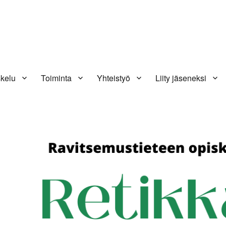
kelu
Toiminta
Yhteistyö
Liity jäseneksi