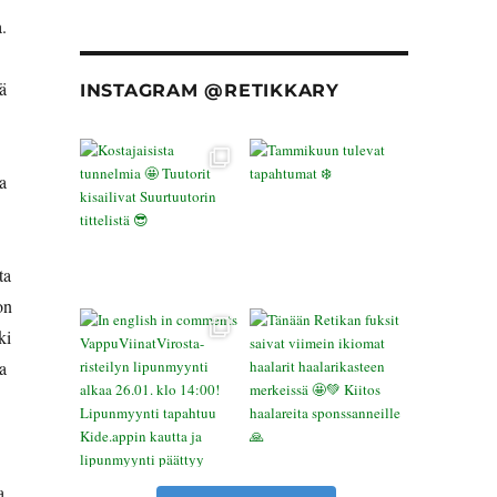
.
ä
INSTAGRAM @RETIKKARY
a
ta
on
ki
a
a