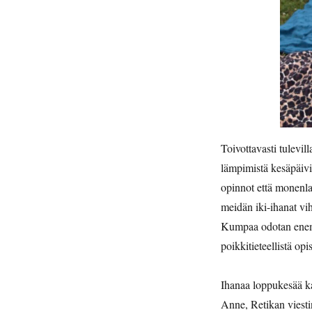
Toivottavasti tulevil
lämpimistä kesäpäivis
opinnot että monenlai
meidän iki-ihanat vihr
Kumpaa odotan enemmä
poikkitieteellistä op
Ihanaa loppukesää kai
Anne, Retikan viesti