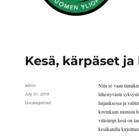
Kesä, kärpäset ja
Author
admin
Niin se vaan tämäki
Posted
July 31, 2019
lähestyvästä syksyst
on
Categories
Uncategorized
hujauksessa ja valite
kovinkaan monista he
viileämpi kesä on taa
kesäkandia kirjoitta