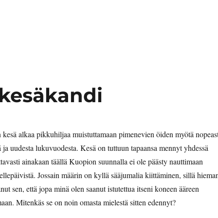
 kesäkandi
n kesä alkaa pikkuhiljaa muistuttamaan pimenevien öiden myötä nopeast
ä ja uudesta lukuvuodesta. Kesä on tuttuun tapaansa mennyt yhdessä
ttavasti ainakaan täällä Kuopion suunnalla ei ole päästy nauttimaan
llepäivistä. Jossain määrin on kyllä sääjumalia kiittäminen, sillä hiema
nut sen, että jopa minä olen saanut istutettua itseni koneen ääreen
maan. Mitenkäs se on noin omasta mielestä sitten edennyt?