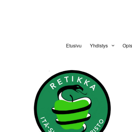
Retikka ry
Etusivu
Yhdistys
Opis