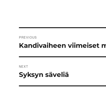
Post
PREVIOUS
navigation
Kandivaiheen viimeiset m
Previous
post:
NEXT
Syksyn säveliä
Next
post: