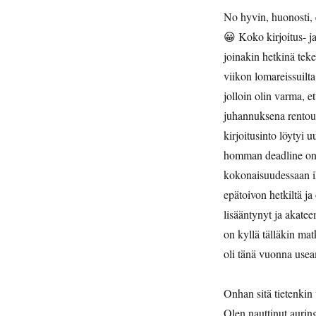
No hyvin, huonosti, 
😀 Koko kirjoitus- ja
joinakin hetkinä teke
viikon lomareissuilt
jolloin olin varma, e
juhannuksena rentout
kirjoitusinto löytyi 
homman deadline on e
kokonaisuudessaan ih
epätoivon hetkiltä j
lisääntynyt ja akate
on kyllä tälläkin mat
oli tänä vuonna usea
Onhan sitä tietenkin 
Olen nauttinut auring