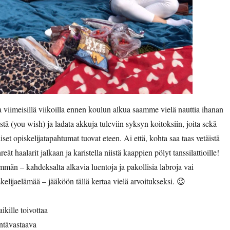
la viimeisillä viikoilla ennen koulun alkua saamme vielä nauttia ihanan
tä (you wish) ja ladata akkuja tuleviin syksyn koitoksiin, joita sekä
set opiskelijatapahtumat tuovat eteen. Ai että, kohta saa taas vetäistä
eät haalarit jalkaan ja karistella niistä kaappien pölyt tanssilattioille!
n – kahdeksalta alkavia luentoja ja pakollisia labroja vai
iskelijaelämää – jääköön tällä kertaa vielä arvoitukseksi. 😉
kille toivottaa
ntävastaava