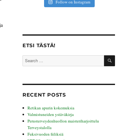
Follow on Instagram
,
ja
ETSI TÄSTÄ!
SEARCH
Search
for:
RECENT POSTS
Retikan apurin kokemuksia
Valmistuneiden ystäväkirja
Perusterveydenhuollon maisteriharjoittelu
Terveystalolla
Fuksivuoden fiiliksiä