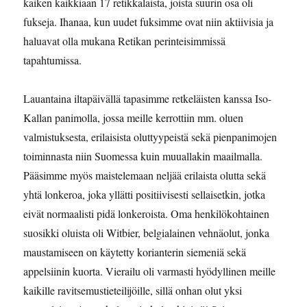
kaiken kaikkiaan 17 retikkalaista, joista suurin osa oli
fukseja. Ihanaa, kun uudet fuksimme ovat niin aktiivisia ja
haluavat olla mukana Retikan perinteisimmissä
tapahtumissa.
Lauantaina iltapäivällä tapasimme retkeläisten kanssa Iso-
Kallan panimolla, jossa meille kerrottiin mm. oluen
valmistuksesta, erilaisista oluttyypeistä sekä pienpanimojen
toiminnasta niin Suomessa kuin muuallakin maailmalla.
Pääsimme myös maistelemaan neljää erilaista olutta sekä
yhtä lonkeroa, joka yllätti positiivisesti sellaisetkin, jotka
eivät normaalisti pidä lonkeroista. Oma henkilökohtainen
suosikki oluista oli Witbier, belgialainen vehnäolut, jonka
maustamiseen on käytetty korianterin siemeniä sekä
appelsiinin kuorta. Vierailu oli varmasti hyödyllinen meille
kaikille ravitsemustieteilijöille, sillä onhan olut yksi