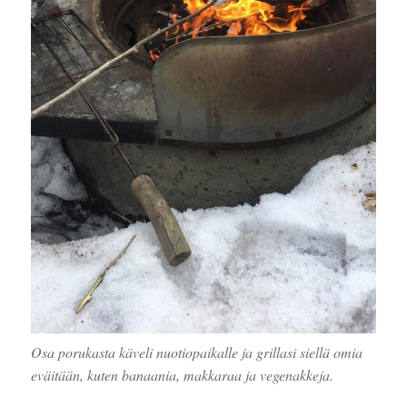
Osa porukasta käveli nuotiopaikalle ja grillasi siellä omia
eväitään, kuten banaania, makkaraa ja vegenakkeja.