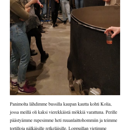
Panimolta lähdimme bussilla kaupan kautta kohti Kolia,
jossa meillä oli kaksi vierekkäistä mökkiä varattuna. Perille
päästyämme rupesimme heti ruuanlaittohommiin ja teimme
tortilloja nälkäisille retkeläisille. Loppuillan vietimme