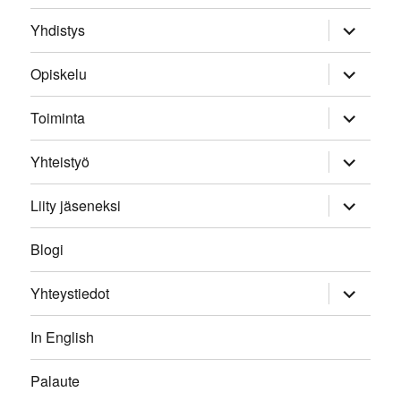
expand
Yhdistys
child
menu
expand
Opiskelu
child
menu
expand
Toiminta
child
menu
expand
Yhteistyö
child
menu
expand
Liity jäseneksi
child
menu
Blogi
expand
Yhteystiedot
child
menu
In English
Palaute