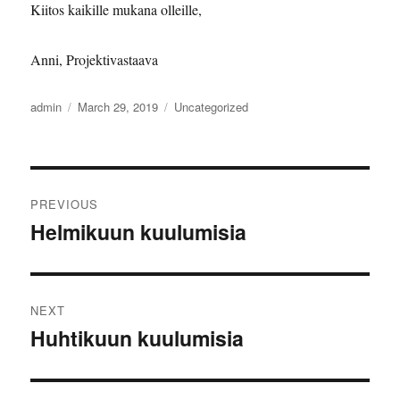
Kiitos kaikille mukana olleille,
Anni, Projektivastaava
Author
Posted
Categories
admin
March 29, 2019
Uncategorized
on
Post
PREVIOUS
navigation
Helmikuun kuulumisia
Previous
post:
NEXT
Huhtikuun kuulumisia
Next
post: