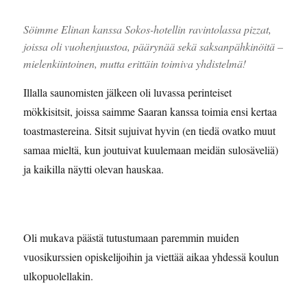
Söimme Elinan kanssa Sokos-hotellin ravintolassa pizzat,
joissa oli vuohenjuustoa, päärynää sekä saksanpähkinöitä –
mielenkiintoinen, mutta erittäin toimiva yhdistelmä!
Illalla saunomisten jälkeen oli luvassa perinteiset
mökkisitsit, joissa saimme Saaran kanssa toimia ensi kertaa
toastmastereina. Sitsit sujuivat hyvin (en tiedä ovatko muut
samaa mieltä, kun joutuivat kuulemaan meidän sulosäveliä)
ja kaikilla näytti olevan hauskaa.
Oli mukava päästä tutustumaan paremmin muiden
vuosikurssien opiskelijoihin ja viettää aikaa yhdessä koulun
ulkopuolellakin.