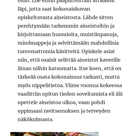
osiin. Lue ensin pääpiirteittäin artikkelit
läpi, jotta saat kokonaiskuvan
opiskeltavasta aineistosta. Lähde sitten
perehtymään tarkemmin aineistoihin ja
kirjoittamaan huomioita, muistiinpanoja,
mindmappeja ja selvittämään mahdollisia
tuntemattomia käsitteitä. Opiskele asiat
niin, että osaisit selittää aineistot kaverille
ilman niihin katsomatta. Itse koen, että on
tärkeää osata kokonaisuus tarkasti, mutta
myös nippelitietoa. Viime vuonna kokeessa
vaadittiin opitun tiedon soveltamista eli älä
opettele aineistoa ulkoa, vaan pohdi
oppimaasi ravitsemuksen ja terveyden
näkökulmasta.