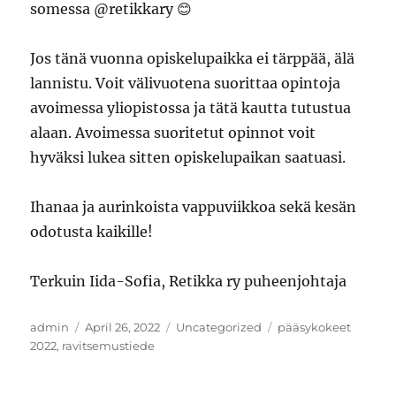
somessa @retikkary 😊
Jos tänä vuonna opiskelupaikka ei tärppää, älä
lannistu. Voit välivuotena suorittaa opintoja
avoimessa yliopistossa ja tätä kautta tutustua
alaan. Avoimessa suoritetut opinnot voit
hyväksi lukea sitten opiskelupaikan saatuasi.
Ihanaa ja aurinkoista vappuviikkoa sekä kesän
odotusta kaikille!
Terkuin Iida-Sofia, Retikka ry puheenjohtaja
Author
Posted
Categories
Tags
admin
April 26, 2022
Uncategorized
pääsykokeet
on
2022
,
ravitsemustiede