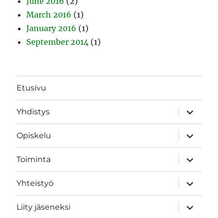
June 2016
(2)
March 2016
(1)
January 2016
(1)
September 2014
(1)
Etusivu
expand
Yhdistys
child
menu
expand
Opiskelu
child
menu
expand
Toiminta
child
menu
expand
Yhteistyö
child
menu
expand
Liity jäseneksi
child