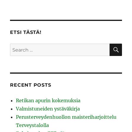
ETSI TÄSTÄ!
SE
Search
for:
RECENT POSTS
Retikan apurin kokemuksia
Valmistuneiden ystäväkirja
Perusterveydenhuollon maisteriharjoittelu
Terveystalolla