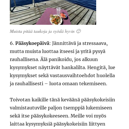
Muista pitää taukoja ja syödä hyvin 🙂
6.
Pääsykoepäivä
: Jännittävä ja stressaava,
mutta muista luottaa itseesi ja yritä pysyä
rauhallisena. Älä panikoidu, jos alkuun
kysymykset näyttävät hankalilta. Hengitä, lue
kysymykset sekä vastausvaihtoehdot huolella
ja rauhallisesti – luota omaan tekemiseen.
Toivotan kaikille tänä keväänä pääsykokeisiin
valmistautuville paljon tsemppiä lukemiseen
sekä itse pääsykokeeseen. Meille voi myös
laittaa kysymyksiä pääsykokeisiin liittyen