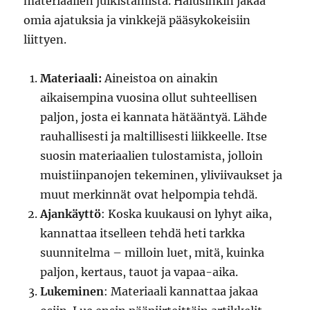
materiaalien julkistamista. Halusinkin jakaa
omia ajatuksia ja vinkkejä pääsykokeisiin
liittyen.
Materiaali:
Aineistoa on ainakin
aikaisempina vuosina ollut suhteellisen
paljon, josta ei kannata hätääntyä. Lähde
rauhallisesti ja maltillisesti liikkeelle. Itse
suosin materiaalien tulostamista, jolloin
muistiinpanojen tekeminen, yliviivaukset ja
muut merkinnät ovat helpompia tehdä.
Ajankäyttö
: Koska kuukausi on lyhyt aika,
kannattaa itselleen tehdä heti tarkka
suunnitelma – milloin luet, mitä, kuinka
paljon, kertaus, tauot ja vapaa-aika.
Lukeminen
: Materiaali kannattaa jakaa