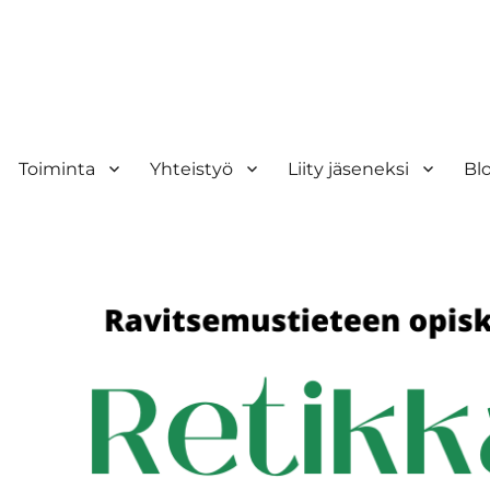
Toiminta
Yhteistyö
Liity jäseneksi
Bl