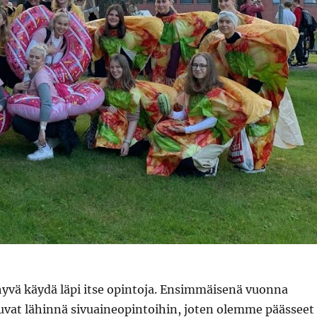
 hyvä käydä läpi itse opintoja. Ensimmäisenä vuonna
uvat lähinnä sivuaineopintoihin, joten olemme päässeet