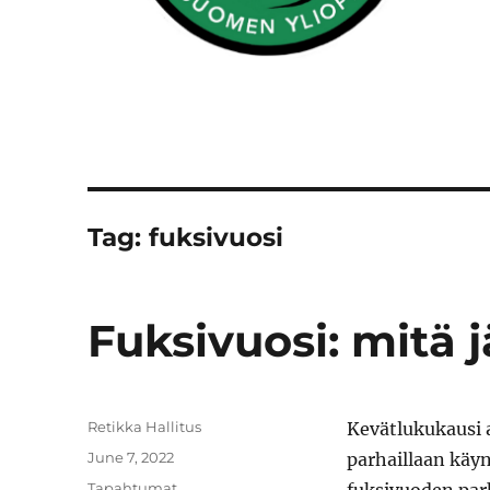
Tag:
fuksivuosi
Fuksivuosi: mitä 
Author
Retikka Hallitus
Kevätlukukausi a
Posted
June 7, 2022
parhaillaan käynn
on
Categories
Tapahtumat