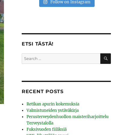
Follow on Instagram
ETSI TÄSTÄ!
SEARCH
Search
for:
RECENT POSTS
Retikan apurin kokemuksia
Valmistuneiden ystäväkirja
Perusterveydenhuollon maisteriharjoittelu
Terveystalolla
Fuksivuoden fiiliksiä