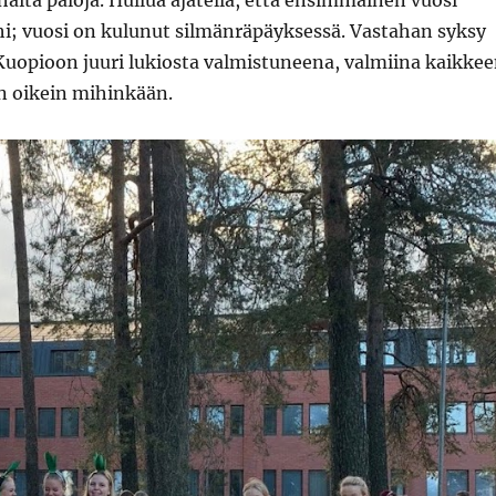
aita paloja. Hullua ajatella, että ensimmäinen vuosi
hi; vuosi on kulunut silmänräpäyksessä. Vastahan syksy
Kuopioon juuri lukiosta valmistuneena, valmiina kaikke
n oikein mihinkään.