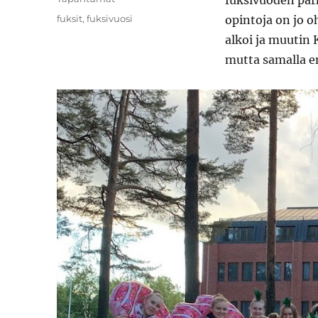
fuksivuoden parh
Tags
fuksit
,
fuksivuosi
opintoja on jo o
alkoi ja muutin 
mutta samalla e