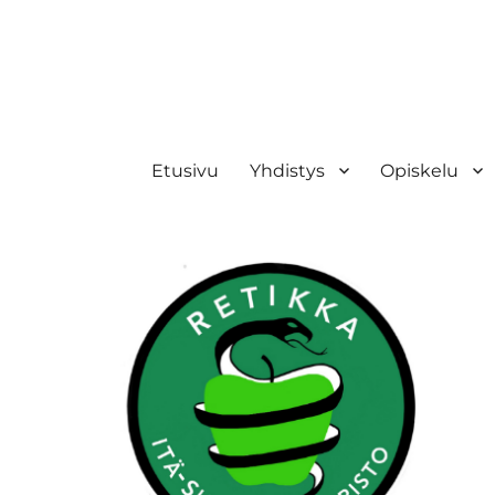
Retikka ry
Etusivu
Yhdistys
Opiskelu