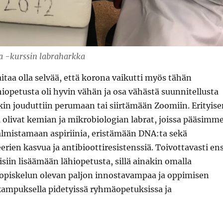
 -kurssin labraharkka
taa olla selvää, että korona vaikutti myös tähän
iopetusta oli hyvin vähän ja osa vähästä suunnitellusta
in jouduttiin perumaan tai siirtämään Zoomiin. Erityise
olivat kemian ja mikrobiologian labrat, joissa pääsimm
mistamaan aspiriinia, eristämään DNA:ta sekä
rien kasvua ja antibioottiresistenssiä. Toivottavasti ens
siin lisäämään lähiopetusta, sillä ainakin omalla
 opiskelun olevan paljon innostavampaa ja oppimisen
mpuksella pidetyissä ryhmäopetuksissa ja