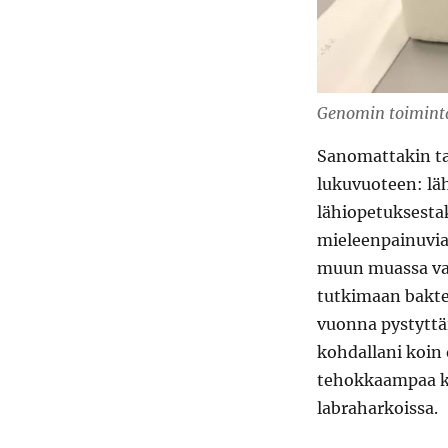
Genomin toiminta
Sanomattakin tai
lukuvuoteen: läh
lähiopetuksestak
mieleenpainuvia 
muun muassa val
tutkimaan baktee
vuonna pystyttäi
kohdallani koin
tehokkaampaa ka
labraharkoissa.