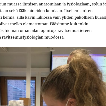
n muassa ihmisen anatomiaan ja fysiologiaan, solun j
aan sekä lääkeaineiden kemiaan. Itselleni eniten
i kemia, sillä kävin lukiossa vain yhden pakollisen kurss
t olivat melko olemattomat. Pääsimme kuitenkin
s hieman oman alan opintoja ravitsemustieteen
ä ravitsemusfysiologian muodossa.