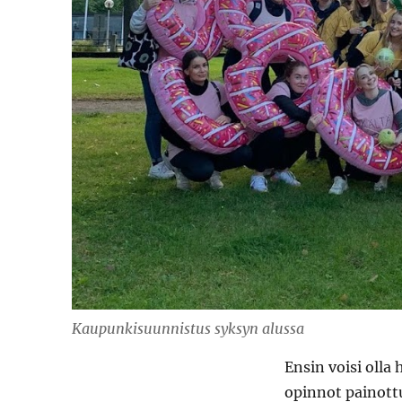
Kaupunkisuunnistus syksyn alussa
Ensin voisi olla
opinnot painott