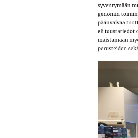
syventymään muu
genomin toimint
päänvaivaa tuott
eli taustatiedo
maistamaan myö
perusteiden sek