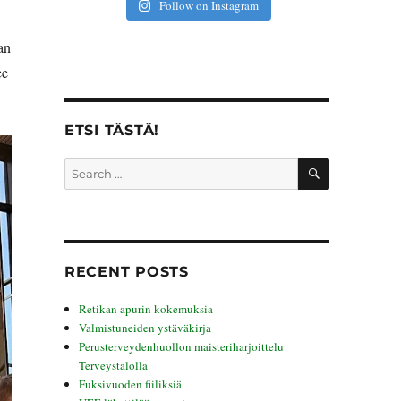
Follow on Instagram
an
ee
ETSI TÄSTÄ!
SEARCH
Search
for:
RECENT POSTS
Retikan apurin kokemuksia
Valmistuneiden ystäväkirja
Perusterveydenhuollon maisteriharjoittelu
Terveystalolla
Fuksivuoden fiiliksiä