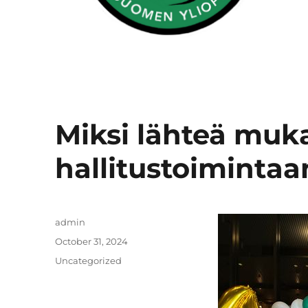
Miksi lähteä muk
hallitustoimintaa
Author
admin
Posted
October 31, 2024
on
Categories
Uncategorized