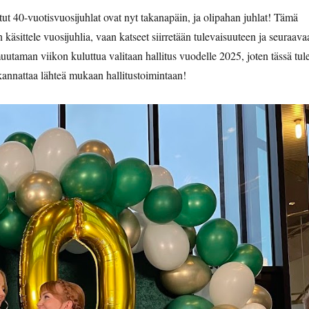
ut 40-vuotisvuosijuhlat ovat nyt takanapäin, ja olipahan juhlat! Tämä
 käsittele vuosijuhlia, vaan katseet siirretään tulevaisuuteen ja seuraava
uutaman viikon kuluttua valitaan hallitus vuodelle 2025, joten tässä tul
annattaa lähteä mukaan hallitustoimintaan!