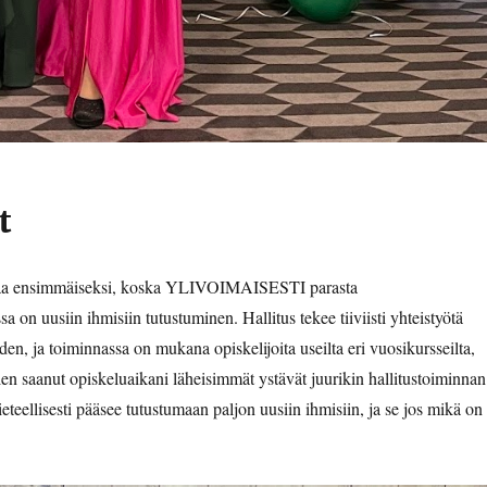
t
taa ensimmäiseksi, koska YLIVOIMAISESTI parasta
sa on uusiin ihmisiin tutustuminen. Hallitus tekee tiiviisti yhteistyötä
n, ja toiminnassa on mukana opiskelijoita useilta eri vuosikursseilta,
len saanut opiskeluaikani läheisimmät ystävät juurikin hallitustoiminnan
eteellisesti pääsee tutustumaan paljon uusiin ihmisiin, ja se jos mikä on