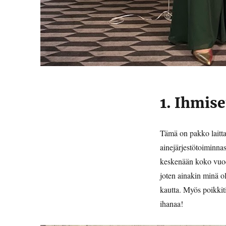
1. Ihmise
Tämä on pakko lait
ainejärjestötoiminnas
keskenään koko vuode
joten ainakin minä o
kautta. Myös poikkiti
ihanaa!