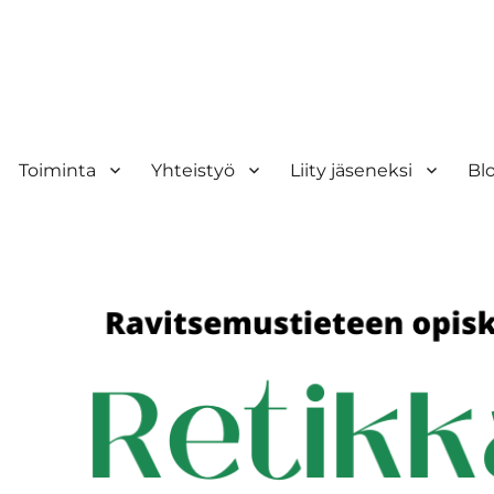
Toiminta
Yhteistyö
Liity jäseneksi
Bl