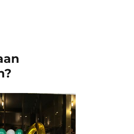
aan
n?