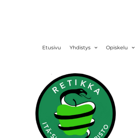
Retikka ry
Etusivu
Yhdistys
Opiskelu