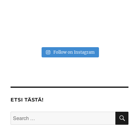
Follow on Instagram
ETSI TÄSTÄ!
SE
Search
for: