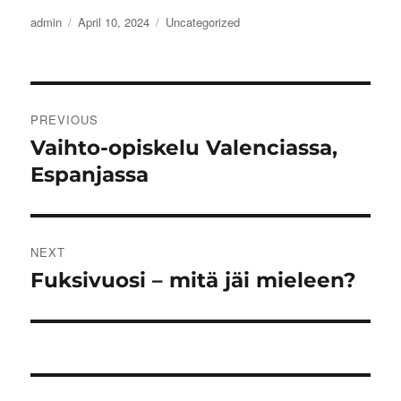
Author
Posted
Categories
admin
April 10, 2024
Uncategorized
on
Post
PREVIOUS
navigation
Vaihto-opiskelu Valenciassa,
Previous
post:
Espanjassa
NEXT
Fuksivuosi – mitä jäi mieleen?
Next
post: