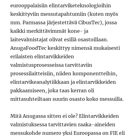
eurooppalaisiin elintarviketeknologioihin
keskittyviin messutapahtumiin (kuten myös
mm. Parmassa järjestettävä CibusTec), jossa
kaikki merkittävimmät kone- ja
laitevalmistajat olivat esillä osastoillaan.
AnugaFoodTec keskittyy nimensä mukaisesti
erilaisten elintarvikkeiden
valmistusprosesseissa tarvittaviin
prosessilaitteisiin, niiden komponentteihin,
elintarvikeanalytiikkaan ja elintarvikkeiden
pakkaamiseen, joka taas kerran oli
mittasuhteiltaan suurin osasto koko messuilla.
Mitä Anugassa sitten ei ole? Elintarvikkeiden
valmistuksessa tarvittavien raaka-aineiden
messukohde numero yksi Euroopassa on FIE eli