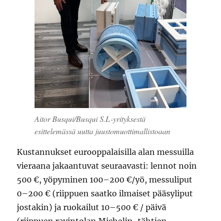
Aitor Busqui/Busqui S.L-yrityksestä
esittelemässä uutta juustomuottimallistoaan
Kustannukset eurooppalaisilla alan messuilla
vieraana jakaantuvat seuraavasti: lennot noin
500 €, yöpyminen 100–200 €/yö, messuliput
0–200 € (riippuen saatko ilmaiset pääsyliput
jostakin) ja ruokailut 10–500 € / päivä
(riippuen ravintolan Michelin-tähtien