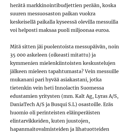
herätä markkinointibudjettien perään, koska
suuren messuosaston paikan vuokra
keskeisellä paikalla kyseessä olevilla messuilla
voi helposti maksaa puoli miljoonaa euroa.
Mitä sitten jäi puolentoista messupäivän, noin
35 000 askeleen (oikeasti mitattu) ja
kymmenien mielenkiintoisten keskustelujen
jälkeen mieleen tapahtumasta? Vein messuille
mukanani pari hyvää asiakastani, jotka
tietenkin vein heti Innolactin Suomessa
edustamien yritysten (mm. Kalt Ag, Lyras A/S,
DaniaTech A/S ja Busqui S.L) osastoille. Eräs
huomio oli perinteisten eläinperäisten
elintarvikkeiden, kuten juustojen,
hapanmaitovalmisteiden ja lihatuotteiden