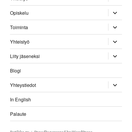
child
menu
expand
Opiskelu
child
menu
expand
Toiminta
child
menu
expand
Yhteistyö
child
menu
expand
Liity jäseneksi
child
menu
Blogi
expand
Yhteystiedot
child
menu
In English
Palaute