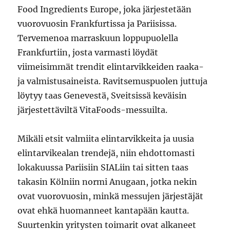
Food Ingredients Europe, joka järjestetään
vuorovuosin Frankfurtissa ja Pariisissa.
Tervemenoa marraskuun loppupuolella
Frankfurtiin, josta varmasti löydät
viimeisimmät trendit elintarvikkeiden raaka-
ja valmistusaineista. Ravitsemuspuolen juttuja
löytyy taas Genevestä, Sveitsissä keväisin
järjestettäviltä VitaFoods-messuilta.
Mikäli etsit valmiita elintarvikkeita ja uusia
elintarvikealan trendejä, niin ehdottomasti
lokakuussa Pariisiin SIALiin tai sitten taas
takasin Kölniin normi Anugaan, jotka nekin
ovat vuorovuosin, minkä messujen järjestäjät
ovat ehkä huomanneet kantapään kautta.
Suurtenkin yritysten toimarit ovat alkaneet