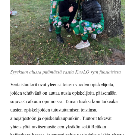
Syyskuun alussa pitämässä rastia KuoLO ry:n fuksiaisissa
Vertaistuutorit ovat yleensä toisen vuoden opiskelijoita,
joiden tehtävänä on auttaa uusia opiskelijoita pääsemään
sujuvasti alkuun opinnoissa. Tämän lisäksi koin tärkeäksi
uusien opiskelijoiden tutustuttamisen toisiinsa,
ainejärjestöön ja opiskelukaupunkiin. Tuutorit tekevät
yhteistyötä ravitsemustieteen yksikön sekä Retikan
hallituksen kanssa, ja tuutori onkin usein fuksin lähin yhteys