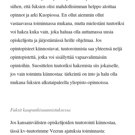
siihen, että fuksien olisi mahdollisimman helppo aloittaa
opinnot ja arki Kuopiossa. En ollut aiemmin ollut
vastaavassa toiminnassa mukana, mutta mielestäni tuutoriksi
voi hakea kuka vain, joka haluaa olla auttamassa uusia
opiskelijoita ja järjestämässä heille ohjelmaa. Jos
opintopisteet kiinnostavat, tuutoroinnista saa yhteensä neljä
opintopistettä, jotka voi sisällyttää vapaavalintaisiin
opintoihin. Suosittelen tuutoriksi hakemista siis jokaiselle,
jos vain toiminta kiinnostaa: tärkeintä on into ja halu olla
mukana fuksien alkutaipaleella yliopisto-opinnoissa.
Fuksit kaupunkisuunnistuksessa
Jos kansainvälisten opiskelijoiden tuutorointi kiinnostaa,
tässä kv-tuutorimme Veeran ajatuksia toiminnasta: