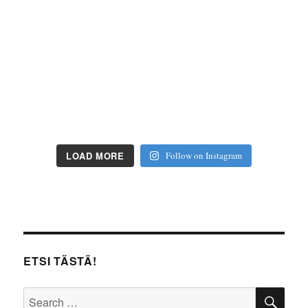
LOAD MORE
Follow on Instagram
ETSI TÄSTÄ!
SE
Search