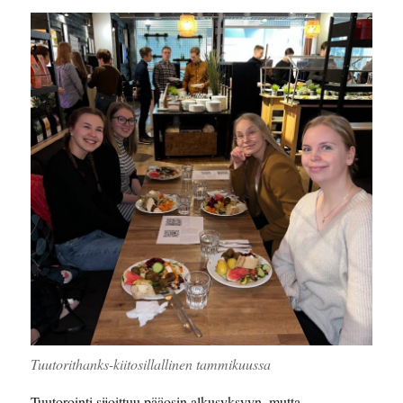
Tuutorithanks-kiitosillallinen tammikuussa
Tuutorointi sijoittuu pääosin alkusyksyyn, mutta