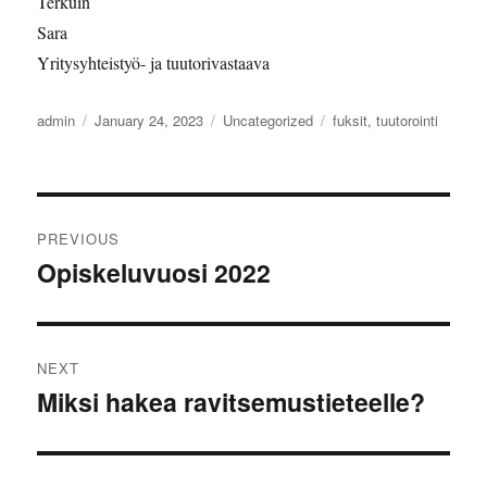
Terkuin
Sara
Yritysyhteistyö- ja tuutorivastaava
Author
Posted
Categories
Tags
admin
January 24, 2023
Uncategorized
fuksit
,
tuutorointi
on
Post
PREVIOUS
navigation
Opiskeluvuosi 2022
Previous
post:
NEXT
Miksi hakea ravitsemustieteelle?
Next
post: