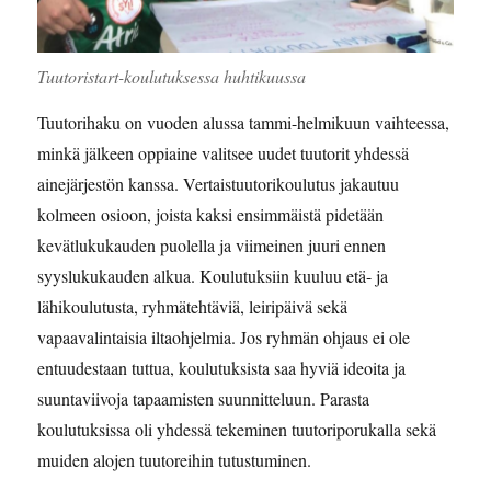
Tuutoristart-koulutuksessa huhtikuussa
Tuutorihaku on vuoden alussa tammi-helmikuun vaihteessa,
minkä jälkeen oppiaine valitsee uudet tuutorit yhdessä
ainejärjestön kanssa. Vertaistuutorikoulutus jakautuu
kolmeen osioon, joista kaksi ensimmäistä pidetään
kevätlukukauden puolella ja viimeinen juuri ennen
syyslukukauden alkua. Koulutuksiin kuuluu etä- ja
lähikoulutusta, ryhmätehtäviä, leiripäivä sekä
vapaavalintaisia iltaohjelmia. Jos ryhmän ohjaus ei ole
entuudestaan tuttua, koulutuksista saa hyviä ideoita ja
suuntaviivoja tapaamisten suunnitteluun. Parasta
koulutuksissa oli yhdessä tekeminen tuutoriporukalla sekä
muiden alojen tuutoreihin tutustuminen.