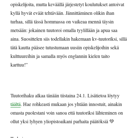
opiskelijoita, mutta keväällä järjestetyt koulutukset antoivat
kyllä hyvät eväät tehtävään. Jännittäminen olikin ihan
turhaa, sillä tässä hommassa on vaikeaa mennä täysin
metsään: jokainen tuutoroi omalla tyylillään ja apua saa
aina. Suosittelen siis todellakin hakemaan kv-tuutoriksi, sillä
tätä kautta pääsee tutustumaan uusiin opiskelijoihin sekä
kulttuureihin ja samalla myös englannin kielen taito
karttuu!”
Tuutorihaku alkaa tänään tiistaina 24.1. Lisätietoa löytyy
täältä
. Hae rohkeasti mukaan jos yhtään innostuit, ainakin
omasta puolestani voin sanoa että tuutoriksi lähteminen on
ollut yksi lyhyen yliopistoaikani parhaita päätöksiä 💚