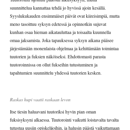
suunnittelua kannattaa tehdä jo hyvissä ajoin kesällä.
Syyslukukauden ensimmäiset päivät ovat kiireisimpiä, mutta
meno tasoittuu syksyn edetessä ja opinnotkin sujuvat
kunhan osaa hieman aikatauluttaa ja toisaalta kuunnella
omaa jaksamista. Joka tapauksessa syksyn aikana pääsee
järjestämään monenlaista ohjelmaa ja kehittämään toimintaa
tuutorien ja fuksien näköiseksi. Ehdottomasti parasta
tuutoroinnissa on ollut fukseihin tutustuminen ja
tapahtumien suunnittelu yhdessä tuutorien kesken.
Raskas hupi vaatii raskaan levon
Itse tiesin haluavani tuutoriksi hyvin pian oman
fuksisyksyni alkaessa. Tuutorointi vaikutti loistavalta tavalta
tutustua uusiin opiskelijoihin, ja halusin päästä vaikuttamaan