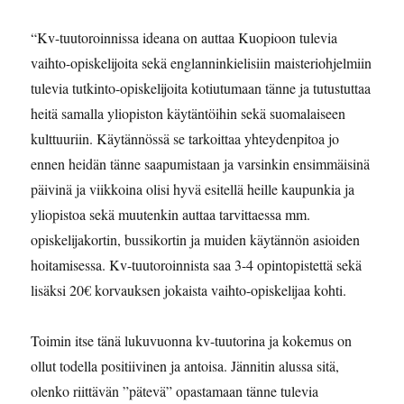
“Kv-tuutoroinnissa ideana on auttaa Kuopioon tulevia
vaihto-opiskelijoita sekä englanninkielisiin maisteriohjelmiin
tulevia tutkinto-opiskelijoita kotiutumaan tänne ja tutustuttaa
heitä samalla yliopiston käytäntöihin sekä suomalaiseen
kulttuuriin. Käytännössä se tarkoittaa yhteydenpitoa jo
ennen heidän tänne saapumistaan ja varsinkin ensimmäisinä
päivinä ja viikkoina olisi hyvä esitellä heille kaupunkia ja
yliopistoa sekä muutenkin auttaa tarvittaessa mm.
opiskelijakortin, bussikortin ja muiden käytännön asioiden
hoitamisessa. Kv-tuutoroinnista saa 3-4 opintopistettä sekä
lisäksi 20€ korvauksen jokaista vaihto-opiskelijaa kohti.
Toimin itse tänä lukuvuonna kv-tuutorina ja kokemus on
ollut todella positiivinen ja antoisa. Jännitin alussa sitä,
olenko riittävän ”pätevä” opastamaan tänne tulevia