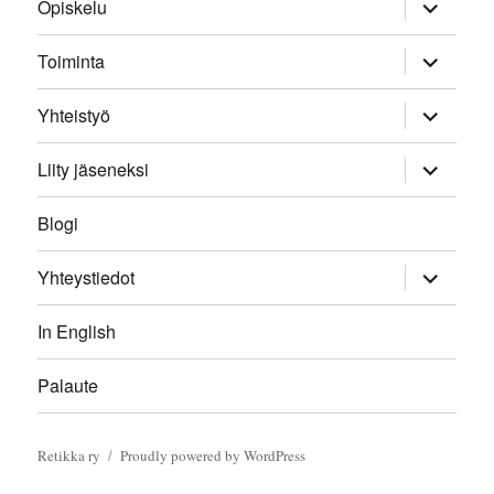
expand
Opiskelu
child
menu
expand
Toiminta
child
menu
expand
Yhteistyö
child
menu
expand
Liity jäseneksi
child
menu
Blogi
expand
Yhteystiedot
child
menu
In English
Palaute
Retikka ry
Proudly powered by WordPress