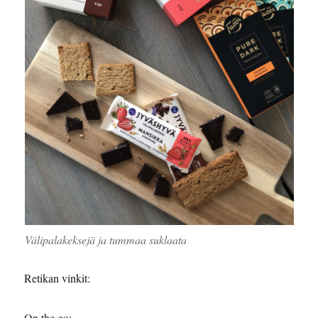
Välipalakeksejä ja tummaa suklaata
Retikan vinkit:
On the go: