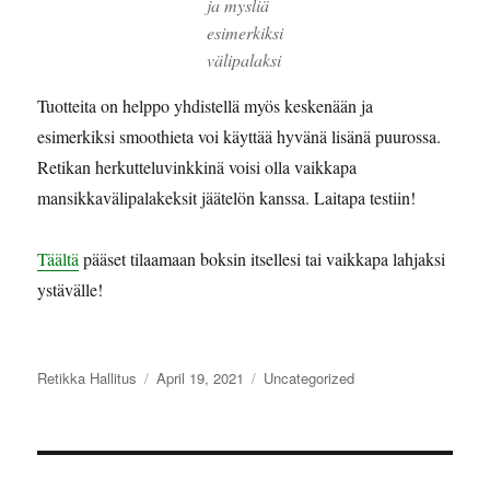
ja mysliä
esimerkiksi
välipalaksi
Tuotteita on helppo yhdistellä myös keskenään ja
esimerkiksi smoothieta voi käyttää hyvänä lisänä puurossa.
Retikan herkutteluvinkkinä voisi olla vaikkapa
mansikkavälipalakeksit jäätelön kanssa. Laitapa testiin!
Täältä
pääset tilaamaan boksin itsellesi tai vaikkapa lahjaksi
ystävälle!
Author
Posted
Categories
Retikka Hallitus
April 19, 2021
Uncategorized
on