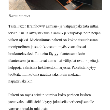
Boxin tuotteet
Tästä Fazer Brainhow® aamiais- ja välipalapaketista riittää
terveellisiä ja aivoystävällisiä aamu- ja välipaloja noin neljän
viikon ajaksi. Mielestämme paketti on kokonaisuudessaan
monipuolinen ja se oli koostettu myös visuaalisesti
houkuttelevaksi. Tuotteita löytyy tilanteeseen kuin
tilanteeseen ja nautittavat aamu- tai välipalat ovat nopeita ja
helppoja valmistaa hektisessäkin arjessa. Paketista löytyy
tuotteita niin kotona nautittavaksi kuin mukaan
napattavaksikin.
Paketti on myös erittäin toimiva koko perheen kesken
jaettavaksi, sillä sieltä löytyy jokaiselle perheenjäsenelle
varmasti jotakin mieluista.