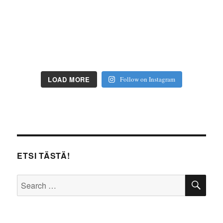
LOAD MORE
Follow on Instagram
ETSI TÄSTÄ!
SE
Search
for: