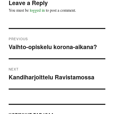
Leave a Reply
You must be
logged in
to post a comment.
Post
PREVIOUS
navigation
Vaihto-opiskelu korona-aikana?
Previous
post:
NEXT
Kandiharjoittelu Ravistamossa
Next
post: