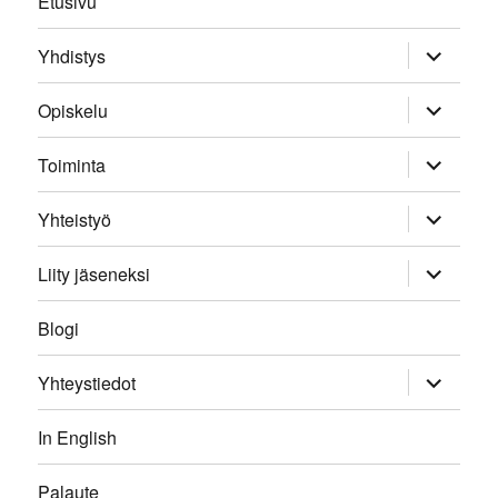
Etusivu
expand
Yhdistys
child
menu
expand
Opiskelu
child
menu
expand
Toiminta
child
menu
expand
Yhteistyö
child
menu
expand
Liity jäseneksi
child
menu
Blogi
expand
Yhteystiedot
child
menu
In English
Palaute