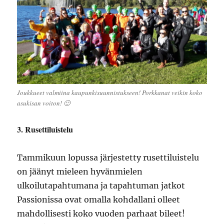
Joukkueet valmiina kaupunkisuunnistukseen! Porkkanat veikin koko
asukisan voiton! 🙂
3. Rusettiluistelu
Tammikuun lopussa järjestetty rusettiluistelu
on jäänyt mieleen hyvänmielen
ulkoilutapahtumana ja tapahtuman jatkot
Passionissa ovat omalla kohdallani olleet
mahdollisesti koko vuoden parhaat bileet!