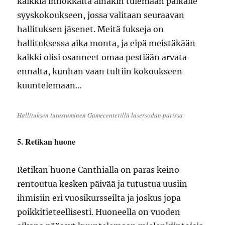
kaikkia innokkaita ainakin tulemaan paikalle
syyskokoukseen, jossa valitaan seuraavan
hallituksen jäsenet. Meitä fukseja on
hallituksessa aika monta, ja eipä meistäkään
kaikki olisi osanneet omaa pestiään arvata
ennalta, kunhan vaan tultiin kokoukseen
kuuntelemaan…
Hallituksen tutustuminen Gamecenterillä lasersodan parissa
5. Retikan huone
Retikan huone Canthialla on paras keino
rentoutua kesken päivää ja tutustua uusiin
ihmisiin eri vuosikursseilta ja joskus jopa
poikkitieteellisesti. Huoneella on vuoden