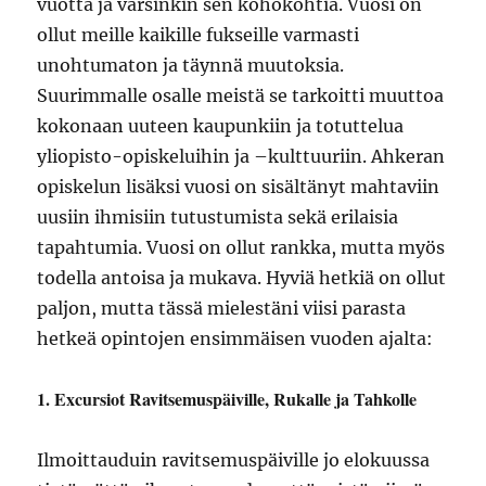
vuotta ja varsinkin sen kohokohtia. Vuosi on
ollut meille kaikille
fukseille varmasti
unohtumaton ja täynnä muutoksia.
Suurimmalle osalle meistä se tarkoitti muuttoa
kokonaan uuteen kaupunkiin ja totuttelua
yliopisto-opiskeluihin ja –kulttuuriin. Ahkeran
opiskelun lisäksi vuosi on sisältänyt mahtaviin
uusiin ihmisiin tutustumista sekä
erilaisia
tapahtumia. Vuosi on ollut rankka, mutta myös
todella antoisa ja mukava. Hyviä hetkiä on ollut
paljon, mutta tässä mielestäni viisi parasta
hetkeä
opintojen ensimmäisen vuoden ajalta:
1. Excursiot Ravitsemuspäiville, Rukalle ja Tahkolle
Ilmoittauduin ravitsemuspäiville jo elokuussa