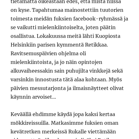
tietämättä oikeastaan edes, että mistä niissä
on kyse. Tapahtumaa mainostettiin tuutorien
toimesta meidän fuksien facebook-ryhmässä ja
se vaikutti mielenkiintoiselta, joten päätin
osallistua. Lokakuussa meitä lähti Kuopiosta
Helsinkiin parisen kymmentä Retikkaa.
Ravitsemuspäivien ohjelma oli
mielenkiintoista, ja jo näin opintojen
alkuvaiheessakin sain puhujilta vinkkejä sekä
varsinkin innostusta tätä alaa kohtaan. Myös
päivien messutarjonta ja ilmaisnäytteet olivat
käynnin arvoiset…
Keväällä ehdimme käydä jopa kaksi kertaa
mökkireissuilla. Matkasimme fuksien oman
kevätretken merkeissä Rukalle viettämään