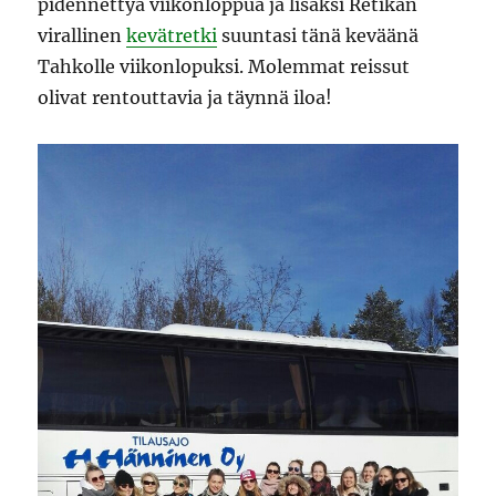
pidennettyä viikonloppua ja lisäksi Retikan
virallinen
kevätretki
suuntasi tänä keväänä
Tahkolle viikonlopuksi. Molemmat reissut
olivat rentouttavia ja täynnä iloa!