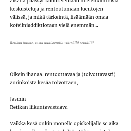
aikana päässyt kuuntelemaan mielenkiintoisia
keskusteluja ja rentoutumaan luentojen
välissä, ja mikä tärkeintä, lisäämään omaa
kofeiiniaddiktiotaan vielä enemmän…
Retikan huone, vasta uudistetulla vihreällä seinällä!
Oikein ihanaa, rentouttavaa ja (toivottavasti)
aurinkoista kesää toivottaen,
Jasmin
Retikan liikuntavastaava
Vaikka kesä onkin monelle opiskelijalle se aika