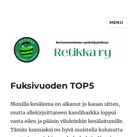
MENU
Retikka ry
Fuksivuoden TOP5
Monilla kesäloma on alkanut jo kauan sitten,
mutta allekirjoittaneen kandiharkka loppu
i
vasta eilen
ja
pääsi
n vihdoinkin kesälaitumille
.
Tämän
kunniaksi on hyvä muistella kulunutta