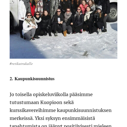
#retikatrukalle
2.
Kaupunkisuunnistus
Jo toisella opiskeluviikolla pääsimme
tutustumaan Kuopioon sekä
kurssikavereihimme kaupunkisuunnistuksen
merkeissä. Yksi syksyn ensimmäisistä
tapahtumista on jäänyt positiivisesti mieleen,