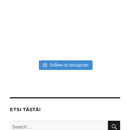
Follow on Instagram
ETSI TÄSTÄ!
SE
Search