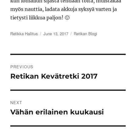
kun lomailun sijasta tehdään töitä, muistakaa
myös nauttia, ladata akkuja syksyä varten ja
tietysti liikkua paljon! 🙂
Author
Posted
Categories
Retikka Hallitus
June 13, 2017
Retikan Blogi
on
Post
PREVIOUS
navigation
Retikan Kevätretki 2017
Previous
post:
NEXT
Vähän erilainen kuukausi
Next
post: